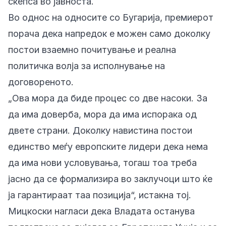
скепса во јавноста.
Во однос на односите со Бугарија, премиерот
порача дека напредок е можен само доколку
постои взаемно почитување и реална
политичка волја за исполнување на
договореното.
„Ова мора да биде процес со две насоки. За
да има доверба, мора да има испорака од
двете страни. Доколку навистина постои
единство меѓу европските лидери дека нема
да има нови условувања, тогаш тоа треба
јасно да се формализира во заклучоци што ќе
ја гарантираат таа позиција“, истакна тој.
Мицкоски нагласи дека Владата останува