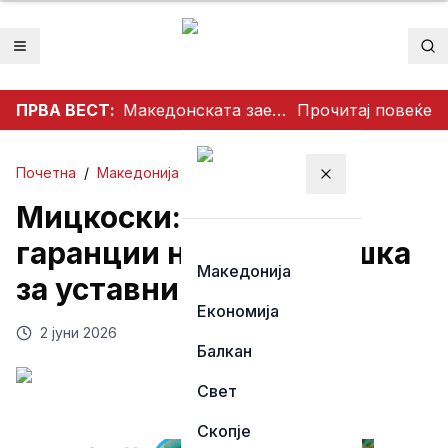
Отвори мени
Пр
ПРВА ВЕСТ:
Македонската заедница во Австралија ја одбележа Света Петка – торжествена прослава во Сиднеј
Прочитај повеќе
Почетна
/
Македонија
Затвори мени
Мицкоски: Без јасни
гаранции нема поддршка
Македонија
за уставни измени
Економија
2 јуни 2026
Балкан
Свет
Скопје