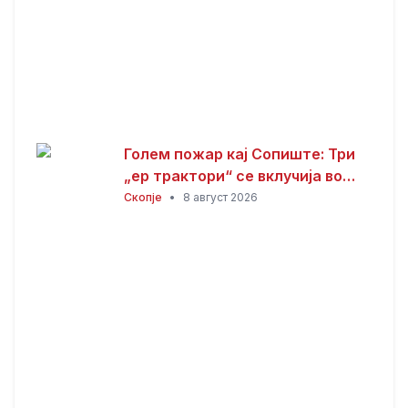
Голем пожар кај Сопиште: Три
„ер трактори“ се вклучија во
гаснењето, гори
Скопје
•
8 август 2026
нискостеблеста шума