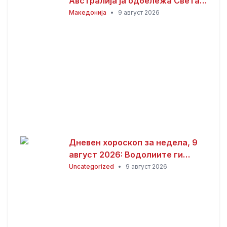
Австралија ја одбележа Света
Петка – торжествена прослава
Македонија
•
9 август 2026
во Сиднеј
Дневен хороскоп за недела, 9
август 2026: Водолиите ги
очекува одличен ден, Јарците
Uncategorized
•
9 август 2026
среќа во љубовта, а Близнаците
успех во кариерата