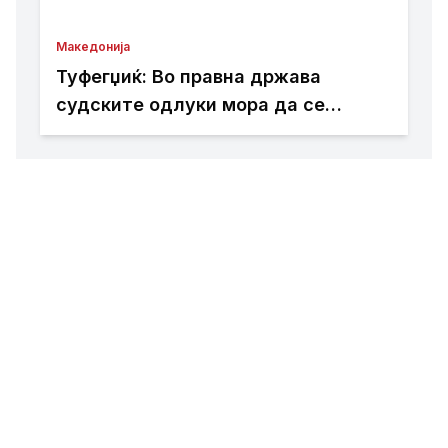
Македонија
Туфегџиќ: Во правна држава
судските одлуки мора да се
спроведуваат и почитуваат