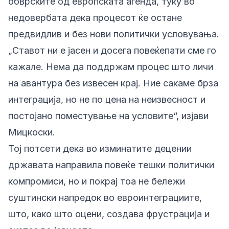
обврските од европската агенда, туку во
недовербата дека процесот ќе остане
предвидлив и без нови политички условувања.
„Ставот ни е јасен и досега повеќепати сме го
кажале. Нема да поддржам процес што личи
на авантура без извесен крај. Ние сакаме брза
интеграција, но не по цена на неизвесност и
постојано поместување на условите“, изјави
Мицкоски.
Тој потсети дека во изминатите децении
државата направила повеќе тешки политички
компромиси, но и покрај тоа не бележи
суштински напредок во евроинтеграциите,
што, како што оцени, создава фрустрација и