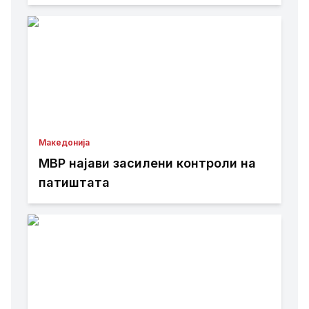
Петка – торжествена прослава во
Сиднеј
Македонија
МВР најави засилени контроли на
патиштата