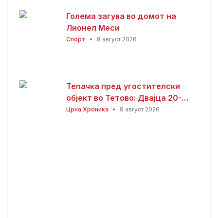
Голема загува во домот на
Лионел Меси
Спорт
•
8 август 2026
Тепачка пред угостителски
објект во Тетово: Двајца 20-
годишници избодени со нож,
Црна Хроника
•
8 август 2026
тројца приведени