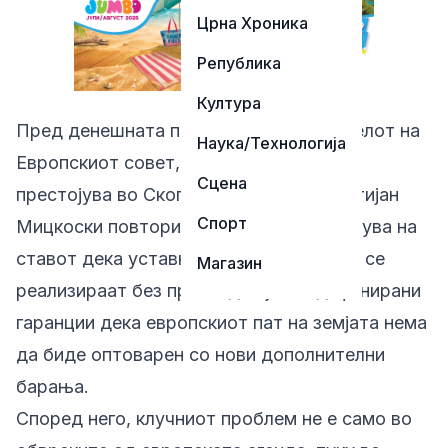
Црна Хроника
Република
Култура
Пред денешната посета на претседателот на
Наука/Технологија
Европскиот совет, Антонио Кошта, кој
Сцена
престојува во Скопје, премиерот Христијан
Спорт
Мицкоски повтори дека Владата останува на
ставот дека уставните измени нема да се
Магазин
реализираат без претходно јасно дефинирани
гаранции дека европскиот пат на земјата нема
да биде оптоварен со нови дополнителни
барања.
Според него, клучниот проблем не е само во