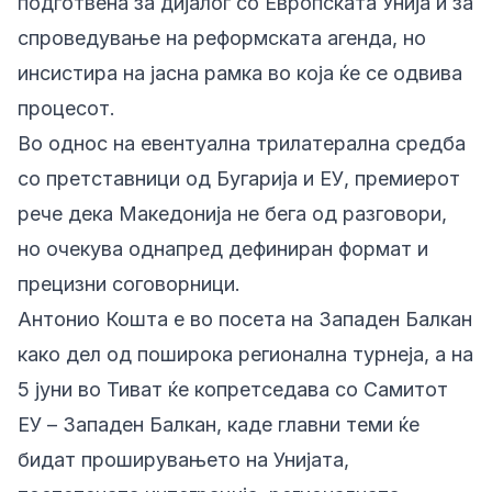
подготвена за дијалог со Европската Унија и за
спроведување на реформската агенда, но
инсистира на јасна рамка во која ќе се одвива
процесот.
Во однос на евентуална трилатерална средба
со претставници од Бугарија и ЕУ, премиерот
рече дека Македонија не бега од разговори,
но очекува однапред дефиниран формат и
прецизни соговорници.
Антонио Кошта е во посета на Западен Балкан
како дел од поширока регионална турнеја, а на
5 јуни во Тиват ќе копретседава со Самитот
ЕУ – Западен Балкан, каде главни теми ќе
бидат проширувањето на Унијата,