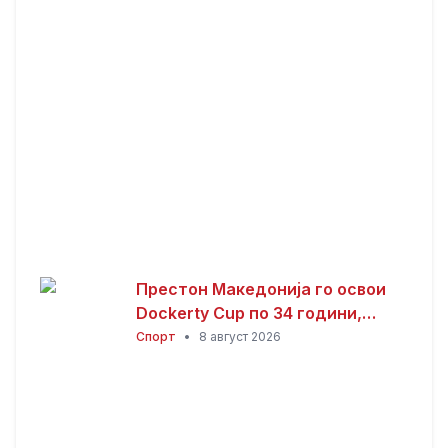
Престон Македонија го освои
Dockerty Cup по 34 години,
Тевере прогласен за најдобар
Спорт
•
8 август 2026
играч