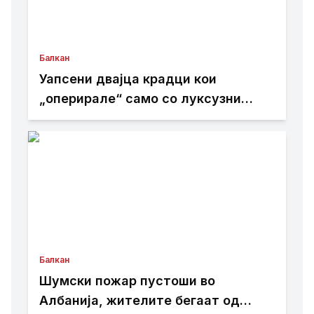
Балкан
Уапсени двајца крадци кои
„оперирале“ само со луксузни
автомобили
Балкан
Шумски пожар пустоши во
Албанија, жителите бегаат од