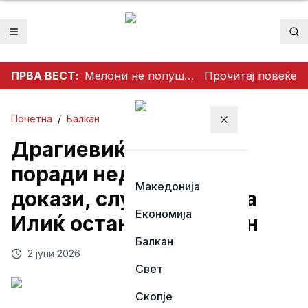
Отвори мени
Пр
ПРВА ВЕСТ:
Мелони не попушта пред Мадрид: Италија ги задржува контролите со Шпанија
Прочитај повеќе
Почетна
/
Балкан
Затвори мени
Драгиевиќ ослободен
поради недостиг на
Македонија
докази, случајот Данка
Економија
Илиќ останува отворен
Балкан
2 јуни 2026
Свет
Скопје