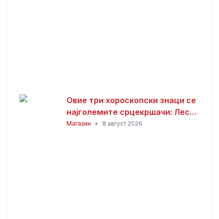
Овие три хороскопски знаци се
најголемите срцекршачи: Лесно
привлекуваат внимание, но
Магазин
•
8 август 2026
тешко е да се задржат