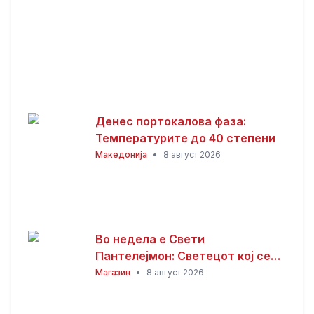
Денес портокалова фаза:
Температурите до 40 степени
Македонија
•
8 август 2026
Во недела е Свети
Пантелејмон: Светецот кој се
смета за заштитник на болните
Магазин
•
8 август 2026
и патниците