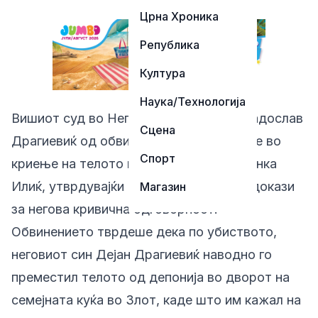
Црна Хроника
Република
Култура
Наука/Технологија
Вишиот суд во Неготин го ослободи Радослав
Сцена
Драгиевиќ од обвинението за помагање во
Спорт
криење на телото на двегодишната Данка
Илиќ, утврдувајќи дека нема доволно докази
Магазин
за негова кривична одговорност.
Обвинението тврдеше дека по убиството,
неговиот син Дејан Драгиевиќ наводно го
преместил телото од депонија во дворот на
семејната куќа во Злот, каде што им кажал на