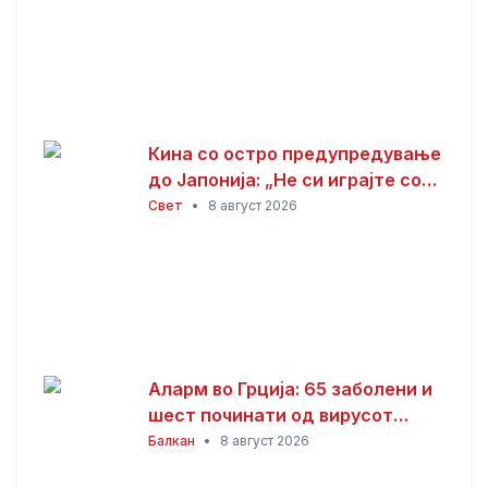
Кина со остро предупредување
до Јапонија: „Не си играјте со
оган“
Свет
•
8 август 2026
Аларм во Грција: 65 заболени и
шест починати од вирусот
Западен Нил
Балкан
•
8 август 2026