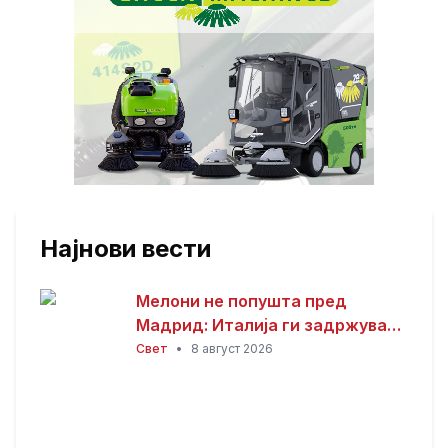
Најнови вести
Мелони не попушта пред
Мадрид: Италија ги задржува
контролите со Шпанија
Свет
•
8 август 2026