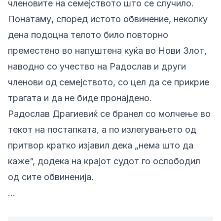
членовите на семејството што се случило.
Понатаму, според истото обвинение, неколку
дена подоцна телото било повторно
преместено во напуштена куќа во Нови Злот,
наводно со учество на Радослав и други
членови од семејството, со цел да се прикрие
трагата и да не биде пронајдено.
Радослав Драгиевиќ се бранел со молчење во
текот на постапката, а по излегувањето од
притвор кратко изјавил дека „нема што да
каже“, додека на крајот судот го ослободил
од сите обвиненија.
…