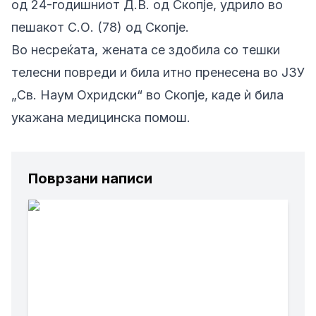
од 24-годишниот Д.В. од Скопје, удрило во
пешакот С.О. (78) од Скопје.
Во несреќата, жената се здобила со тешки
телесни повреди и била итно пренесена во ЈЗУ
„Св. Наум Охридски“ во Скопје, каде ѝ била
укажана медицинска помош.
Поврзани написи