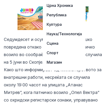
Црна Хроника
Република
Култура
Наука/Технологија
Седумдесет и осумгодишна жена е тешко
Сцена
повредена откако била удрена од патничко
Спорт
возило во сообраќајна несреќа што се случила
на 5 јуни во Скопје.
Магазин
Како што информираат од Министерството за
внатрешни работи, несреќата се случила
околу 19:00 часот на улицата „Атанас
Митрев“, кога патничко возило „Опел Вектра“
со охридски регистарски ознаки, управувано