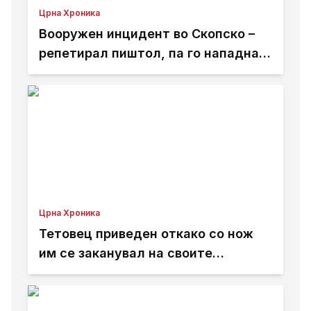
Црна Хроника
Вооружен инцидент во Скопско –
репетирал пиштол, па го нападнал
со кундако
Црна Хроника
Тетовец приведен откако со нож
им се заканувал на своите
родители откако не му дале пари