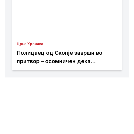
Црна Хроника
Полицаец од Скопје заврши во
притвор – осомничен дека
присвоил пари од сообраќајни
казни