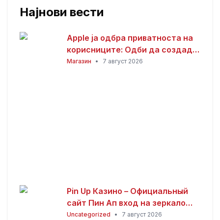
Најнови вести
Apple ја одбра приватноста на
корисниците: Одби да создаде
пристап за полицијата до iCloud
Магазин
•
7 август 2026
податоците
Pin Up Казино – Официальный
сайт Пин Ап вход на зеркало
(2026)
Uncategorized
•
7 август 2026