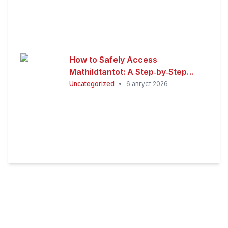
How to Safely Access
Mathildtantot: A Step‑by‑Step
Premium Guide
Uncategorized
•
6 август 2026