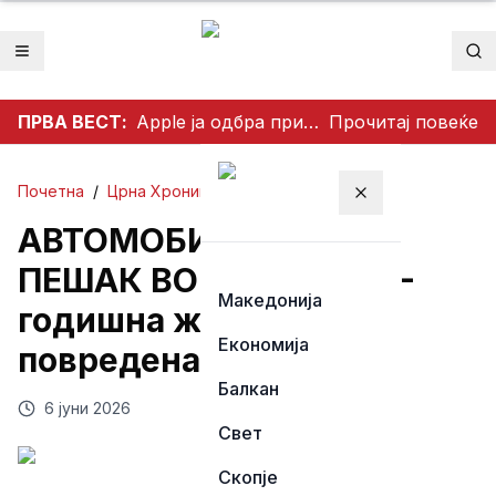
Отвори мени
Пр
ПРВА ВЕСТ:
Apple ја одбра приватноста на корисниците: Одби да создаде пристап за полицијата до iCloud податоците
Прочитај повеќе
Почетна
/
Црна Хроника
Затвори мени
АВТОМОБИЛ УДРИ ВО
ПЕШАК ВО СКОПЈЕ: 78-
Македонија
годишна жена тешко
Економија
повредена
Балкан
6 јуни 2026
Свет
Скопје