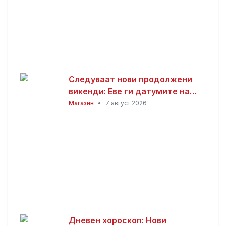
Следуваат нови продолжени
викенди: Еве ги датумите на
следните неработни денови
Магазин
•
7 август 2026
Дневен хороскоп: Нови