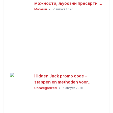
можности, љубовни пресврти и
совети за здравјето за сите
Магазин
•
7 август 2026
хороскопски знаци
Hidden Jack promo code –
stappen en methoden voor
Nederlandse spelers
Uncategorized
•
6 август 2026