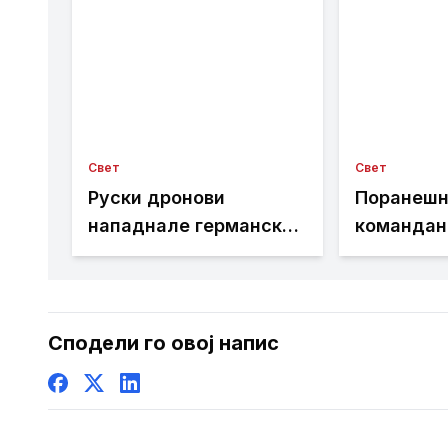
Свет
Свет
Руски дронови
Поранешн
нападнале германски
командант
товарен брод
Русија на
се спроти
западнот
Сподели го овој напис