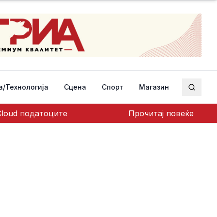
а/Технологија
Сцена
Спорт
Магазин
Пребар
Cloud податоците
Прочитај повеќе