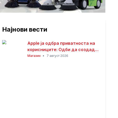
Најнови вести
Apple ја одбра приватноста на
корисниците: Одби да создаде
пристап за полицијата до iCloud
Магазин
•
7 август 2026
податоците