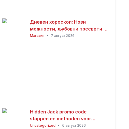
Дневен хороскоп: Нови
можности, љубовни пресврти и
совети за здравјето за сите
Магазин
•
7 август 2026
хороскопски знаци
Hidden Jack promo code –
stappen en methoden voor
Nederlandse spelers
Uncategorized
•
6 август 2026