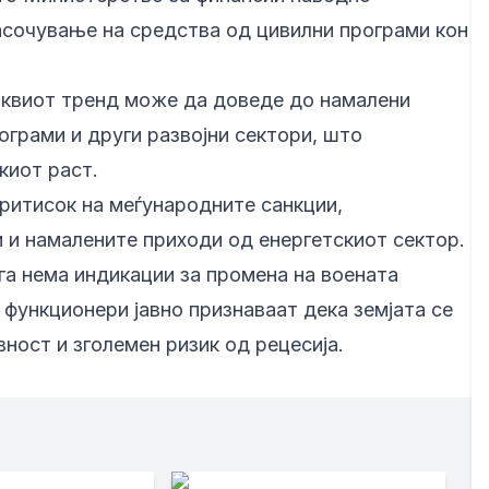
асочување на средства од цивилни програми кон
аквиот тренд може да доведе до намалени
ограми и други развојни сектори, што
киот раст.
притисок на меѓународните санкции,
 и намалените приходи од енергетскиот сектор.
га нема индикации за промена на воената
 функционери јавно признаваат дека земјата се
ност и зголемен ризик од рецесија.