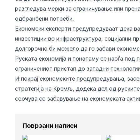
разгледува мерки за ограничување или прен
одбранбени потреби.
Економски експерти предупредуваат дека в
инвестиции во инфраструктура, социјални пр
долгорочно би можело да го забави економс
Руската економија и понатаму се наоѓа под 
ограничениот пристап до западни технологии
И покрај економските предупредувања, засе
стратегија на Кремљ, додека дел од руските
соочува со забавување на економската актив
Поврзани написи