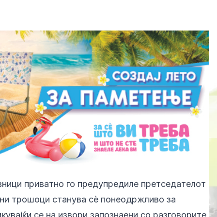
вници приватно го предупредиле претседателот
ени трошоци станува сè понеодржливо за
икувајќи се на извори запознаени со разговорите