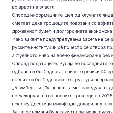
во врвот на власта.
Според информациите, дел од клучните лица
сметаат дека трошоците поврзани со војнат
државниот буџет и долгорочната економска
Иако ваквите предупредувања засега не се ја
руските институции сè почесто се отвора п
актуелното ниво на воено финансирање без н
Според податоците, Русија во последните го
одбрана и безбедност, при што речиси 40 п
воените и безбедносните структури поврзани
„Блумберг“ и „Фајненшл тајмс“ наведуваат д
пречекорувања на воените трошоци во 2026 
неколку десетици милијарди долари над пла
За да се намали буџетскиот притисок, руск