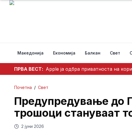
Македонија
Економија
Балкан
Свет
ПРВА ВЕСТ:
Apple ја одбра приватноста на кор
Почетна
/
Свет
Предупредување до П
трошоци стануваат то
2 јуни 2026