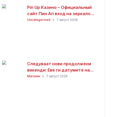
Pin Up Казино – Официальный
сайт Пин Ап вход на зеркало
(2026)
Uncategorized
•
7 август 2026
Следуваат нови продолжени
викенди: Еве ги датумите на
следните неработни денови
Магазин
•
7 август 2026