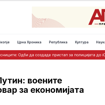
Скопје
Црна Хроника
Република
Култура
Наук
исниците: Одби да создаде пристап за полицијата до i
утин: воените
вар за економијата