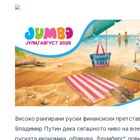
Високо рангирани руски финансиски претста
Владимир Путин дека сегашното ниво на во
руската економија, објавува „Блумберг“, пов