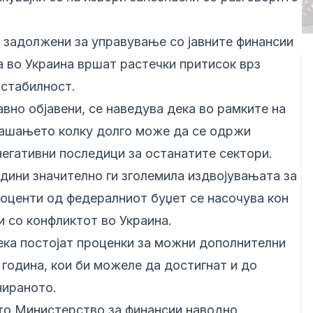
 задолжени за управување со јавните финансии
а во Украина вршат растечки притисок врз
 стабилност.
вно објавени, се наведува дека во рамките на
рашањето колку долго може да се одржи
егативни последици за останатите сектори.
дини значително ги зголемила издвојувањата за
роценти од федералниот буџет се насочува кон
 со конфликтот во Украина.
ека постојат проценки за можни дополнителни
година, кои би можеле да достигнат и до
нираното.
ото Министерство за финансии наводно