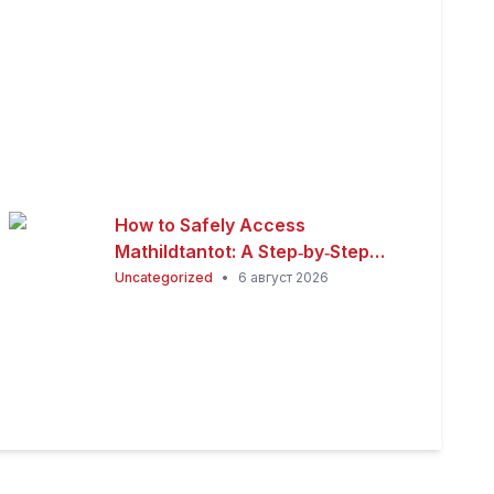
How to Safely Access
Mathildtantot: A Step‑by‑Step
Premium Guide
Uncategorized
•
6 август 2026