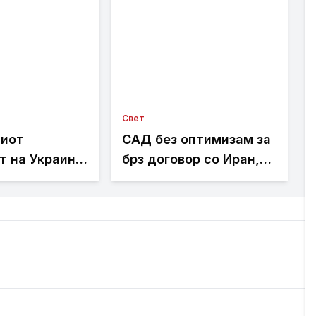
Свет
иот
САД без оптимизам за
 на Украина:
брз договор со Иран,
јде начини да
Венс најави долги
встави на
преговори
о оружје