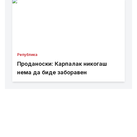
во Пробиштип
Република
Проданоски: Карпалак никогаш
нема да биде заборавен