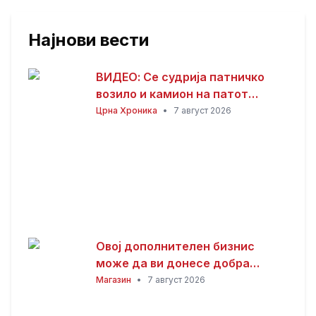
Најнови вести
ВИДЕО: Се судрија патничко
возило и камион на патот
Гостивар – Страж
Црна Хроника
•
7 август 2026
Овој дополнителен бизнис
може да ви донесе добра
заработка од дома: Не ви треба
Магазин
•
7 август 2026
голема почетна инвестиција