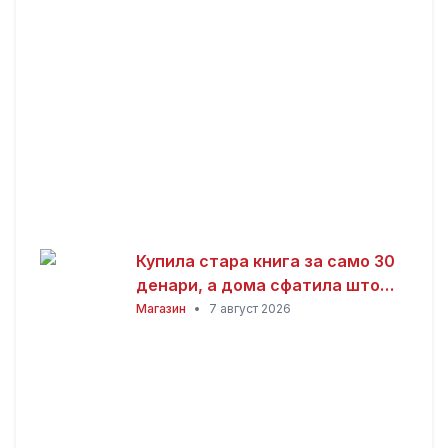
Купила стара книга за само 30
денари, а дома сфатила што
всушност пронашла: „Како да
Магазин
•
7 август 2026
добив на лотарија“