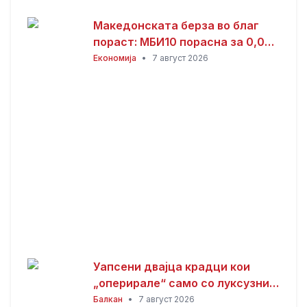
Македонската берза во благ
пораст: МБИ10 порасна за 0,08
отсто, најтргувани акциите на
Економија
•
7 август 2026
Комерцијална банка
Уапсени двајца крадци кои
„оперирале“ само со луксузни
автомобили
Балкан
•
7 август 2026