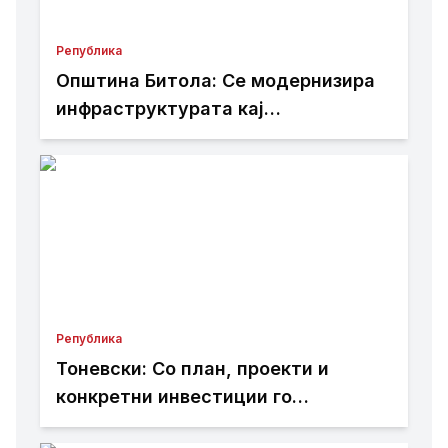
Република
Општина Битола: Се модернизира
инфраструктурата кај
Здравствениот дом
Република
Тоневски: Со план, проекти и
конкретни инвестиции го
развиваме секое населено место