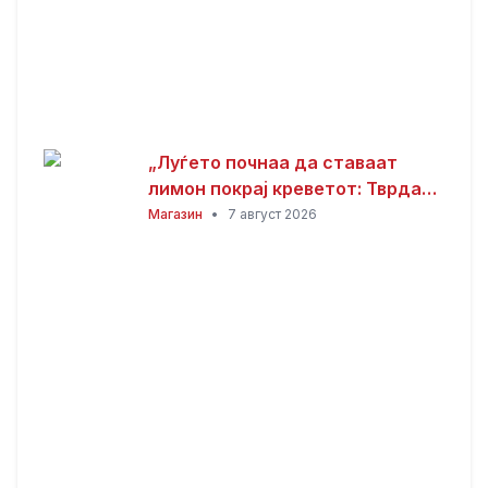
„Луѓето почнаа да ставаат
лимон покрај креветот: Тврдат
дека решава еден голем
Магазин
•
7 август 2026
проблем“