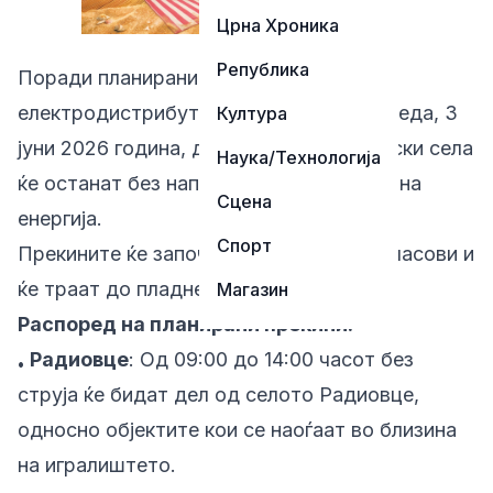
Црна Хроника
Република
Поради планирани активности во
електродистрибутивната мрежа, во среда, 3
Култура
јуни 2026 година, делови од пет тетовски села
Наука/Технологија
ќе останат без напојување со електрична
Сцена
енергија.
Спорт
Прекините ќе започнат во утринските часови и
ќе траат до пладне.
Магазин
Распоред на планирани прекини:
Радиовце
: Од 09:00 до 14:00 часот без
•
струја ќе бидат дел од селото Радиовце,
односно објектите кои се наоѓаат во близина
на игралиштето.