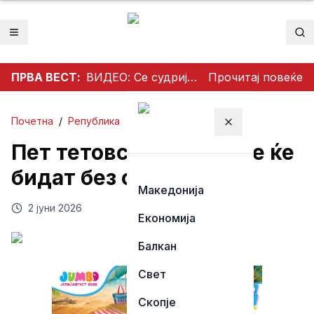
Отвори мени
Пр
ПРВА ВЕСТ:
ВИДЕО: Се судрија патничко возило и камион на патот Гостивар – Страж
Прочитај повеќе
Почетна
/
Република
Затвори мени
Пет тетовски села утре ќе
бидат без струја
Македонија
2 јуни 2026
Економија
Балкан
Свет
Скопје