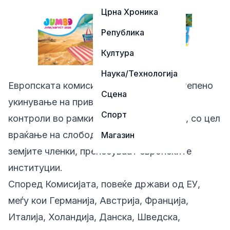
Црна Хроника
Република
Култура
Наука/Технологија
Европската комисија препорачува постепено
Сцена
укинување на привремените гранични
Спорт
контроли во рамките на Шенген зоната, со цел
враќање на слободното движење меѓу
Магазин
земјите членки, пренесуваат европските
институции.
Според Комисијата, повеќе држави од ЕУ,
меѓу кои Германија, Австрија, Франција,
Италија, Холандија, Данска, Шведска,