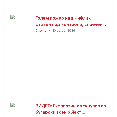
Голем пожар над Чифлик
ставен под контрола, спречено
ширење кон боровата шума на
Скопје
•
10 август 2026
Водно
ВИДЕО: Експлозии одекнуваа во
бугарски воен објект,