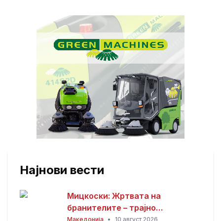
Најнови вести
Мицкоски: Жртвата на
бранителите – трајно
потсетување дека мирот,
Македонија
•
10 август 2026