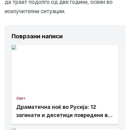
да траат подолго од две години, освен во
исклучителни ситуации.
Поврзани написи
Свет
Драматична ноќ во Русија: 12
загинати и десетици повредени во
напад со дронови