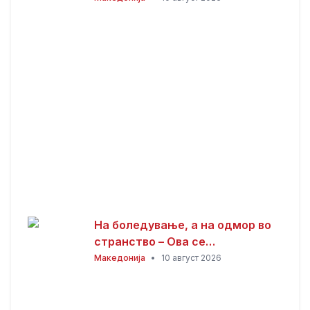
слободата и безбедноста
имаат своја цена
На боледување, а на одмор во
странство – Ова се
последиците
Македонија
•
10 август 2026