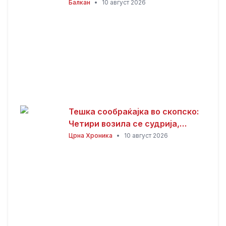
евакуирани 300 работници
Балкан
•
10 август 2026
Тешка сообраќајка во скопско:
Четири возила се судрија,
седум лица повредени
Црна Хроника
•
10 август 2026