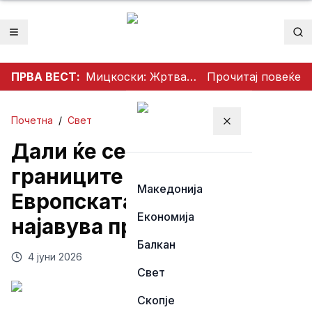
Отвори мени
Пр
ПРВА ВЕСТ:
Мицкоски: Жртвата на бранителите – трајно потсетување дека мирот, слободата и безбедноста имаат своја цена
Прочитај повеќе
Почетна
/
Свет
Затвори мени
Дали ќе се укинат
границите во Шенген?
Македонија
Европската комисија
Економија
најавува промени
Балкан
4 јуни 2026
Свет
Скопје