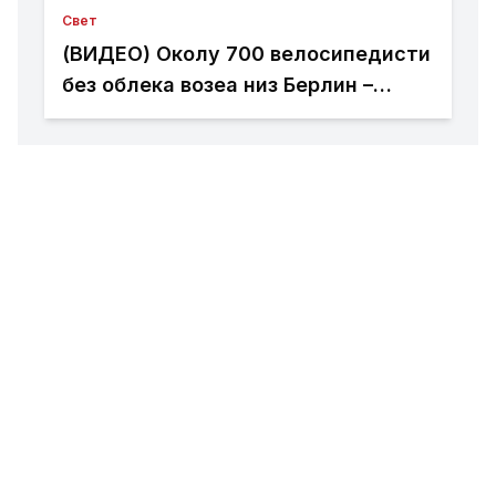
Свет
(ВИДЕО) Околу 700 велосипедисти
без облека возеа низ Берлин –
пораки за слобода на телото,
толеранција и климата