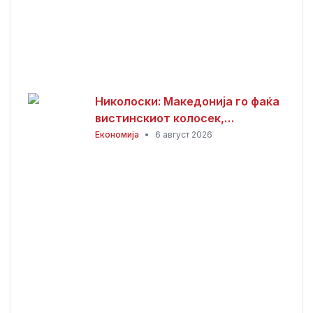
Николоски: Македонија го фаќа
вистинскиот колосек,
обезбедени 149 милиони евра
Економија
•
6 август 2026
грант за пругата кон Бугарија