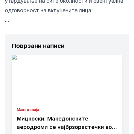
утврдување на сите околности и евентуална
одговорност на вклучените лица.
…
Поврзани написи
Македонија
Мицкоски: Македонските
аеродроми се најбрзорастечки во