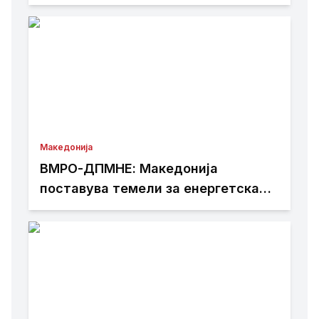
регионот – тоа е резултат на
работата изминатите 25 месеци
Македонија
ВМРО-ДПМНЕ: Македонија
поставува темели за енергетска
независност и зелена транзиција