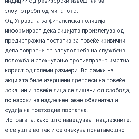
индиции од ревизорски извештаи за
злоупотреби од минатото.
Од Управата за финансиска полиција
информираат дека акцијата произлегува од
предистражна постапка за повеќе кривични
дела поврзани со злоупотреба на службена
положба и стекнување противправна имотна
корист од големи размери. Во рамки на
акцијата биле извршени претреси на повеќе
локации и повеќе лица се лишени од слобода,
по насоки на надлежен јавен обвинител и
судија на претходна постапка.
Истрагата, како што наведуваат надлежните,
е сè уште во тек и се очекува понатамошно