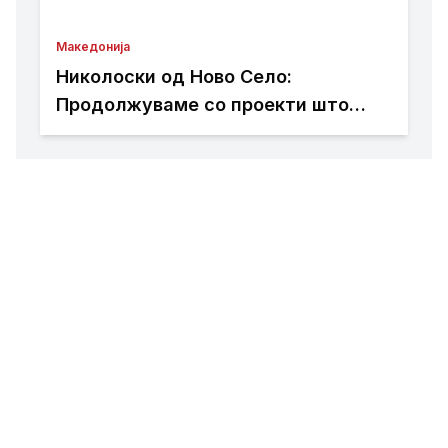
Македонија
Николоски од Ново Село:
Продолжуваме со проекти што
носат развој и подобар живот за
граѓаните