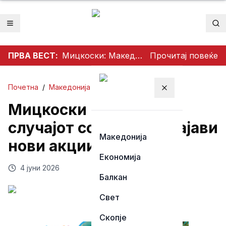
Отвори мени
Пр
ПРВА ВЕСТ:
Мицкоски: Македонските аеродроми се најбрзорастечки во регионот – тоа е резултат на работата изминатите 25 месеци
Прочитај повеќе
Почетна
/
Македонија
Затвори мени
Мицкоски го потврди
случајот со Богоев и најави
Македонија
нови акции
Економија
4 јуни 2026
Балкан
Свет
Скопје