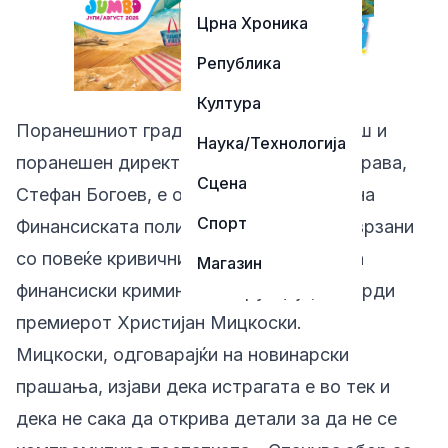
Црна Хроника
Република
Култура
Поранешниот градоначалник на Карпош и
Наука/Технологија
поранешен директор на Царинската управа,
Сцена
Стефан Богоев, е опфатен во акцијата на
Спорт
Финансиската полиција за сомнежи поврзани
со повеќе кривични дела од областа на
Магазин
финансиски криминал и корупција, потврди
премиерот Христијан Мицкоски.
Мицкоски, одговарајќи на новинарски
прашања, изјави дека истрагата е во тек и
дека не сака да открива детали за да не се