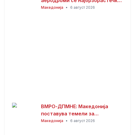
аеродроми се најбрзорастечки
во регионот – тоа е резултат на
Македонија
•
6 август 2026
работата изминатите 25
месеци
ВМРО-ДПМНЕ: Македонија
поставува темели за
енергетска независност и
Македонија
•
6 август 2026
зелена транзиција