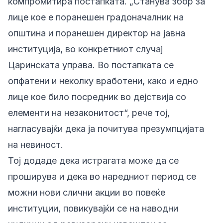
компромитира постапката. „Станува збор за
лице кое е поранешен градоначалник на
општина и поранешен директор на јавна
институција, во конкретниот случај
Царинската управа. Во постапката се
опфатени и неколку вработени, како и едно
лице кое било посредник во дејствија со
елементи на незаконитост“, рече тој,
нагласувајќи дека ја почитува презумпцијата
на невиност.
Тој додаде дека истрагата може да се
проширува и дека во наредниот период се
можни нови слични акции во повеќе
институции, повикувајќи се на наводни