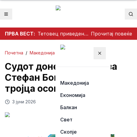
Отвори мени
Пр
ПРВА ВЕСТ:
Тетовец приведен откако со нож им се заканувал на своите родители откако не му дале пари
Прочитај повеќе
Почетна
/
Македонија
Затвори мени
Судот донесе одлука за
Стефан Богоев и уште
Македонија
тројца осомничени
Економија
3 јуни 2026
Балкан
Свет
Скопје