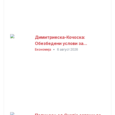
Димитриеска-Кочоска:
Обезбедени услови за
продолжување на изградбата
Економија
•
6 август 2026
на железничката пруга кон
Бугарија