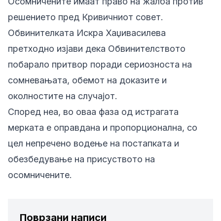
Осомничените имаат право на жалба против
решението пред Кривичниот совет.
Обвинителката Искра Хаџивасилева
претходно изјави дека Обвинителството
побарало притвор поради сериозноста на
сомневањата, обемот на доказите и
околностите на случајот.
Според неа, во оваа фаза од истрагата
мерката е оправдана и пропорционална, со
цел непречено водење на постапката и
обезбедување на присуството на
осомничените.
Поврзани написи