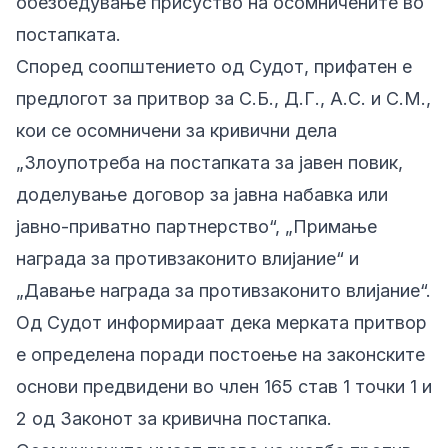
обезбедување присуство на осомничените во
постапката.
Според соопштението од Судот, прифатен е
предлогот за притвор за С.Б., Д.Г., А.С. и С.М.,
кои се осомничени за кривични дела
„Злоупотреба на постапката за јавен повик,
доделување договор за јавна набавка или
јавно-приватно партнерство“, „Примање
награда за противзаконито влијание“ и
„Давање награда за противзаконито влијание“.
Од Судот информираат дека мерката притвор
е определена поради постоење на законските
основи предвидени во член 165 став 1 точки 1 и
2 од Законот за кривична постапка.