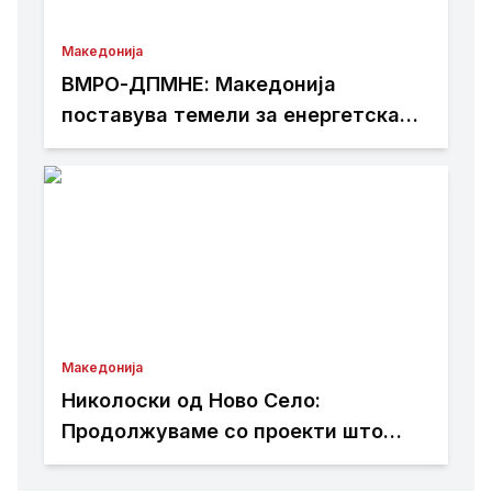
Македонија
ВМРО-ДПМНЕ: Македонија
поставува темели за енергетска
независност и зелена транзиција
Македонија
Николоски од Ново Село:
Продолжуваме со проекти што
носат развој и подобар живот за