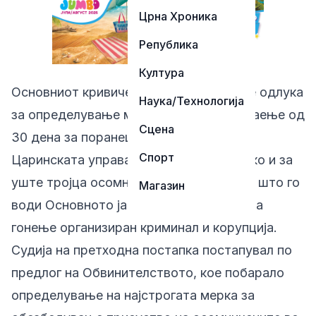
Црна Хроника
Република
Култура
Основниот кривичен суд Скопје донесе одлука
Наука/Технологија
за определување мерка притвор во траење од
Сцена
30 дена за поранешниот директор на
Спорт
Царинската управа, Стефан Богоев, како и за
уште тројца осомничени во предметот што го
Магазин
води Основното јавно обвинителство за
гонење организиран криминал и корупција.
Судија на претходна постапка постапувал по
предлог на Обвинителството, кое побарало
определување на најстрогата мерка за