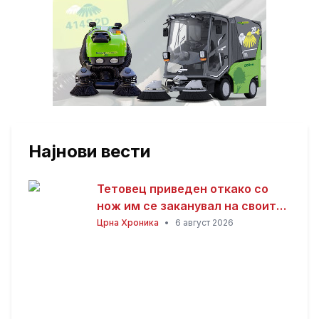
Најнови вести
Тетовец приведен откако со
нож им се заканувал на своите
родители откако не му дале
Црна Хроника
•
6 август 2026
пари