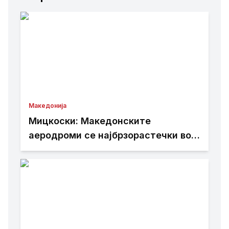
Македонија
Мицкоски: Македонските
аеродроми се најбрзорастечки во
регионот – тоа е резултат на
работата изминатите 25 месеци