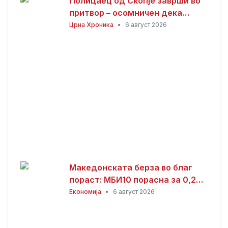
Полицаец од Скопје заврши во
притвор – осомничен дека
присвоил пари од сообраќајни
Црна Хроника
•
6 август 2026
казни
Македонската берза во благ
пораст: МБИ10 порасна за 0,26
отсто, најтргувани акциите на
Економија
•
6 август 2026
Алкалоид