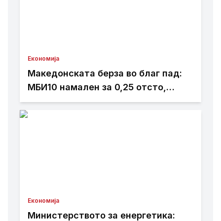
Економија
Македонската берза во благ пад:
МБИ10 намален за 0,25 отсто,
најтргувани акциите на Алкалоид
Економија
Министерството за енергетика: