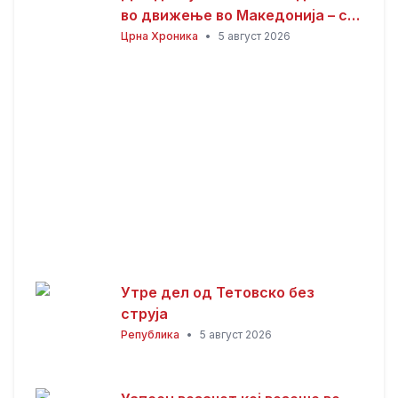
во движење во Македонија – се
утврдува што точно се случило!
Црна Хроника
•
5 август 2026
Утре дел од Тетовско без
струја
Република
•
5 август 2026