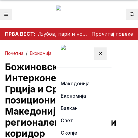
Отвори мени
Пр
ПРВА ВЕСТ:
Љубов, пари и нови можности: Прочитајте го денешниот хороскоп
Прочитај повеќе
Почетна
/
Економија
Затвори мени
Божиновска за МТВ :
Интерконекторите со
Македонија
Грција и Србија ќе ја
Економија
позиционираат
Балкан
Македонија како
регионален енергетски
Свет
коридор
Скопје