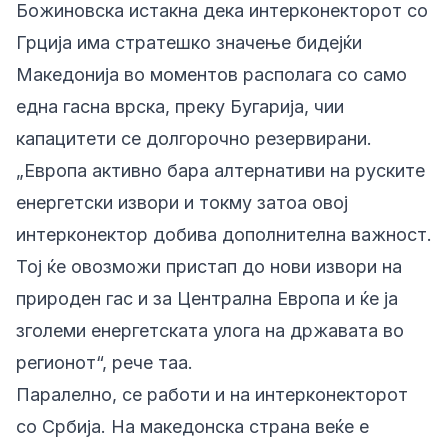
Божиновска истакна дека интерконекторот со
Грција има стратешко значење бидејќи
Македонија во моментов располага со само
една гасна врска, преку Бугарија, чии
капацитети се долгорочно резервирани.
„Европа активно бара алтернативи на руските
енергетски извори и токму затоа овој
интерконектор добива дополнителна важност.
Тој ќе овозможи пристап до нови извори на
природен гас и за Централна Европа и ќе ја
зголеми енергетската улога на државата во
регионот“, рече таа.
Паралелно, се работи и на интерконекторот
со Србија. На македонска страна веќе е