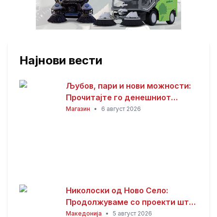
Најнови вести
Љубов, пари и нови можности:
Прочитајте го денешниот
хороскоп
Магазин
•
6 август 2026
Николоски од Ново Село:
Продолжуваме со проекти што
носат развој и подобар живот
Македонија
•
5 август 2026