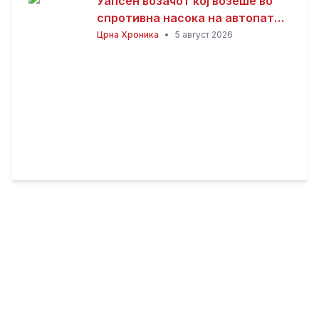
Уапсен возачот кој возеше во
спротивна насока на автопатот
Скопје – Велес
Црна Хроника
•
5 август 2026