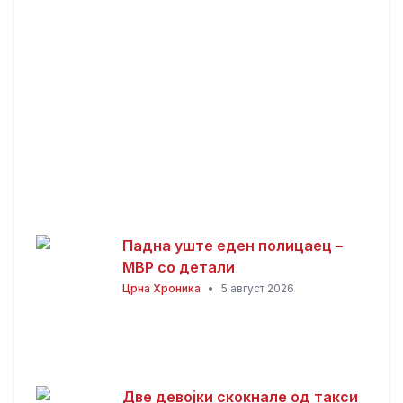
за граѓаните
Падна уште еден полицаец –
МВР со детали
Црна Хроника
•
5 август 2026
Две девојки скокнале од такси