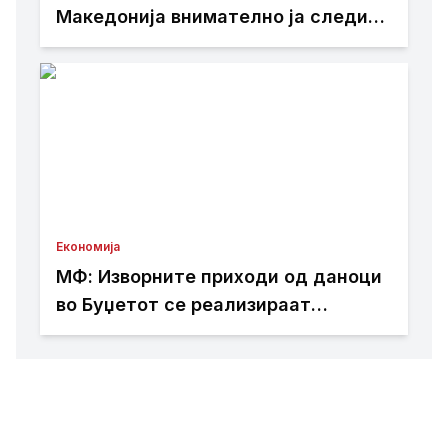
Македонија внимателно ја следи
состојбата во Европа – домашниот
електроенергетски систем
останува стабилен и подготвен
Економија
МФ: Изворните приходи од даноци
во Буџетот се реализираат
согласно планираното, расходите
редовно се сервисираат