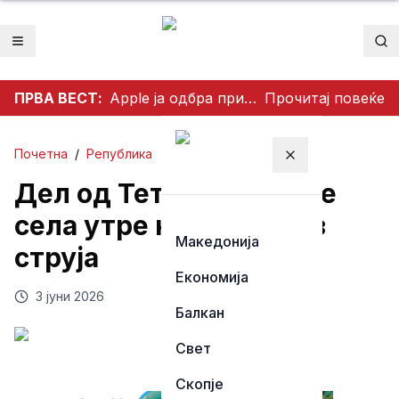
Отвори мени
Пр
ПРВА ВЕСТ:
Apple ја одбра приватноста на корисниците: Одби да создаде пристап за полицијата до iCloud податоците
Прочитај повеќе
Почетна
/
Република
Затвори мени
Дел од Тетово и повеќе
села утре ќе бидат без
Македонија
струја
Економија
3 јуни 2026
Балкан
Свет
Скопје