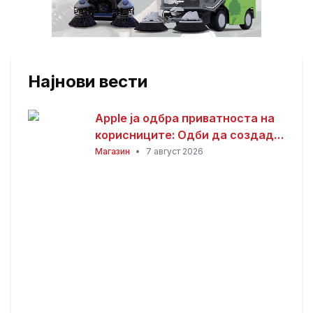
Најнови вести
Apple ја одбра приватноста на
корисниците: Одби да создаде
пристап за полицијата до iCloud
Магазин
•
7 август 2026
податоците