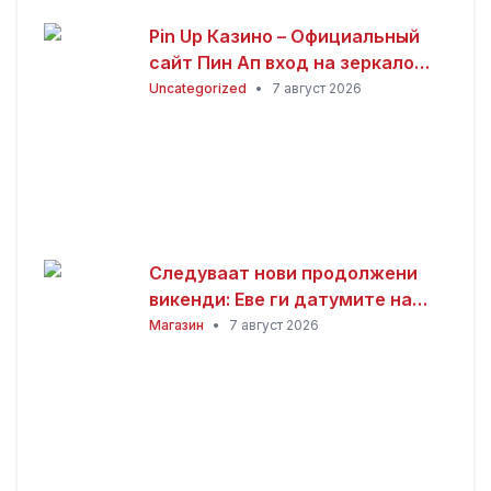
Pin Up Казино – Официальный
сайт Пин Ап вход на зеркало
(2026)
Uncategorized
•
7 август 2026
Следуваат нови продолжени
викенди: Еве ги датумите на
следните неработни денови
Магазин
•
7 август 2026