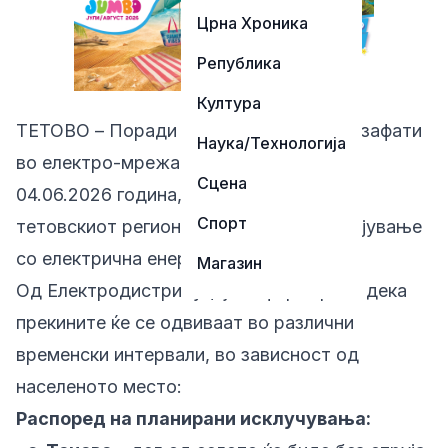
Црна Хроника
Република
Култура
ТЕТОВО – Поради планирани технички зафати
Наука/Технологија
во електро-мрежата, утре, четврток
Сцена
04.06.2026 година, повеќе локации во
Спорт
тетовскиот регион ќе останат без напојување
со електрична енергија.
Магазин
Од Електродистрибуција информираат дека
прекините ќе се одвиваат во различни
временски интервали, во зависност од
населеното место:
Распоред на планирани исклучувања: