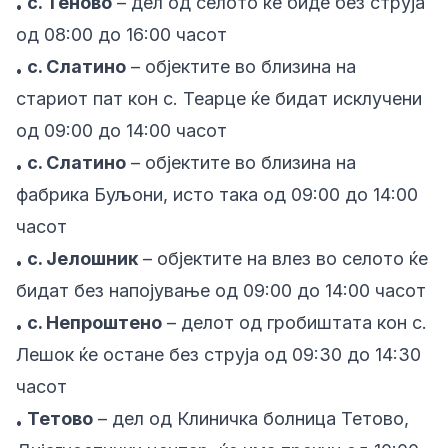
с. Теново
– дел од селото ќе биде без струја
•
од 08:00 до 16:00 часот
с. Слатино
– објектите во близина на
•
стариот пат кон с. Теарце ќе бидат исклучени
од 09:00 до 14:00 часот
с. Слатино
– објектите во близина на
•
фабрика Буљони, исто така од 09:00 до 14:00
часот
с. Јелошник
– објектите на влез во селото ќе
•
бидат без напојување од 09:00 до 14:00 часот
с. Непроштено
– делот од гробиштата кон с.
•
Лешок ќе остане без струја од 09:30 до 14:30
часот
Тетово
– дел од Клиничка болница Тетово,
•