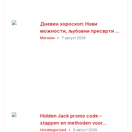
Дневен хороскоп: Нови
можности, љубовни пресврти и
совети за здравјето за сите
Магазин
•
7 август 2026
хороскопски знаци
Hidden Jack promo code –
stappen en methoden voor
Nederlandse spelers
Uncategorized
•
6 август 2026