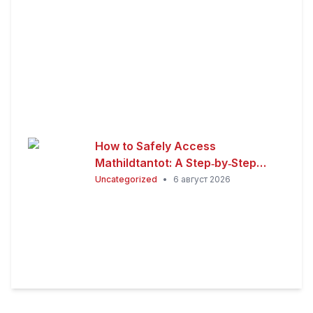
How to Safely Access
Mathildtantot: A Step‑by‑Step
Premium Guide
Uncategorized
•
6 август 2026