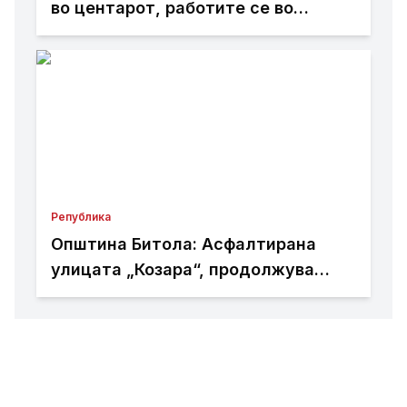
во центарот, работите се во
завршна фаза
Република
Општина Битола: Асфалтирана
улицата „Козара“, продолжува
реконструкцијата кај
Здравствениот дом