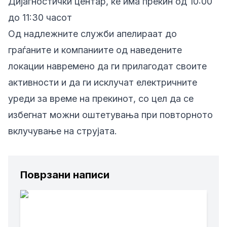
Дијагностички центар, ќе има прекин од 10:00
до 11:30 часот
Од надлежните служби апелираат до
граѓаните и компаниите од наведените
локации навремено да ги прилагодат своите
активности и да ги исклучат електричните
уреди за време на прекинот, со цел да се
избегнат можни оштетувања при повторното
вклучување на струјата.
Поврзани написи