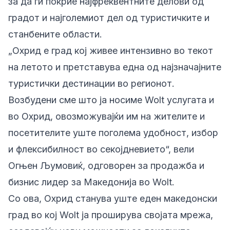
за да ги покрие најфреквентните делови од
градот и најголемиот дел од туристичките и
станбените области.
„Охрид е град кој живее интензивно во текот
на летото и претставува една од најзначајните
туристички дестинации во регионот.
Возбудени сме што ја носиме Wolt услугата и
во Охрид, овозможувајќи им на жителите и
посетителите уште поголема удобност, избор
и флексибилност во секојдневието“, вели
Огњен Љумовиќ, одговорен за продажба и
бизнис лидер за Македонија во Wolt.
Со ова, Охрид станува уште еден македонски
град во кој Wolt ја проширува својата мрежа,