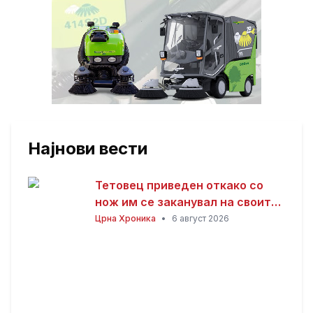
Најнови вести
Тетовец приведен откако со
нож им се заканувал на своите
родители откако не му дале
Црна Хроника
•
6 август 2026
пари