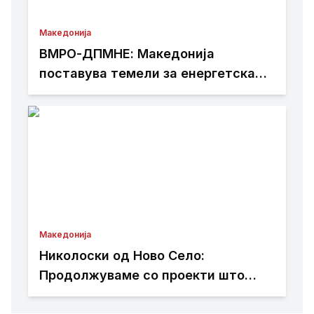
Македонија
ВМРО-ДПМНЕ: Македонија
поставува темели за енергетска
независност и зелена транзиција
Македонија
Николоски од Ново Село:
Продолжуваме со проекти што
носат развој и подобар живот за