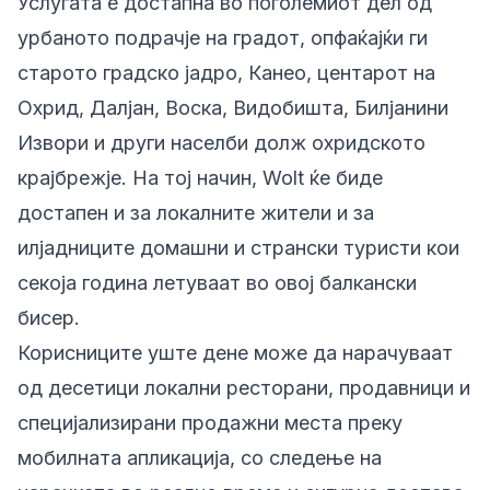
Услугата е достапна во поголемиот дел од
урбаното подрачје на градот, опфаќајќи ги
старото градско јадро, Канео, центарот на
Охрид, Далјан, Воска, Видобишта, Билјанини
Извори и други населби долж охридското
крајбрежје. На тој начин, Wolt ќе биде
достапен и за локалните жители и за
илјадниците домашни и странски туристи кои
секоја година летуваат во овој балкански
бисер.
Корисниците уште дене може да нарачуваат
од десетици локални ресторани, продавници и
специјализирани продажни места преку
мобилната апликација, со следење на