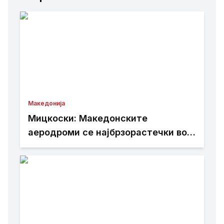
Македонија
Мицкоски: Македонските
аеродроми се најбрзорастечки во
регионот – тоа е резултат на
работата изминатите 25 месеци