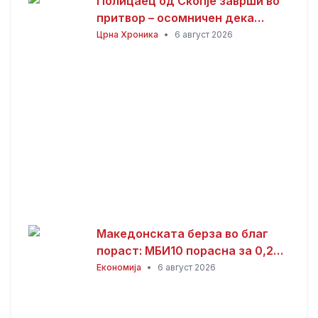
Полицаец од Скопје заврши во
притвор – осомничен дека
присвоил пари од сообраќајни
Црна Хроника
•
6 август 2026
казни
Македонската берза во благ
пораст: МБИ10 порасна за 0,26
отсто, најтргувани акциите на
Економија
•
6 август 2026
Алкалоид