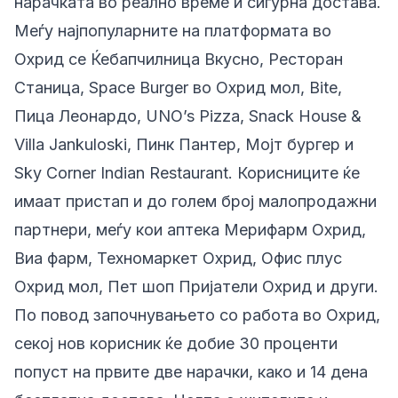
нарачката во реално време и сигурна достава.
Меѓу најпопуларните на платформата во
Охрид се Ќебапчилница Вкусно, Ресторан
Станица, Space Burger во Охрид мол, Bite,
Пица Леонардо, UNO’s Pizza, Snack House &
Villa Jankuloski, Пинк Пантер, Мојт бургер и
Sky Corner Indian Restaurant. Корисниците ќе
имаат пристап и до голем број малопродажни
партнери, меѓу кои аптека Мерифарм Охрид,
Виа фарм, Техномаркет Охрид, Офис плус
Охрид мол, Пет шоп Пријатели Охрид и други.
По повод започнувањето со работа во Охрид,
секој нов корисник ќе добие 30 проценти
попуст на првите две нарачки, како и 14 дена