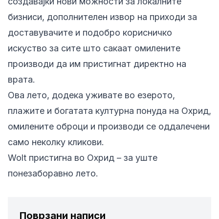
создавајќи нови можности за локалните
бизниси, дополнителен извор на приходи за
доставувачите и подобро корисничко
искуство за сите што сакаат омилените
производи да им пристигнат директно на
врата.
Ова лето, додека уживате во езерото,
плажите и богатата културна понуда на Охрид,
омилените оброци и производи се оддалечени
само неколку кликови.
Wolt пристигна во Охрид – за уште
понезаборавно лето.
Поврзани написи