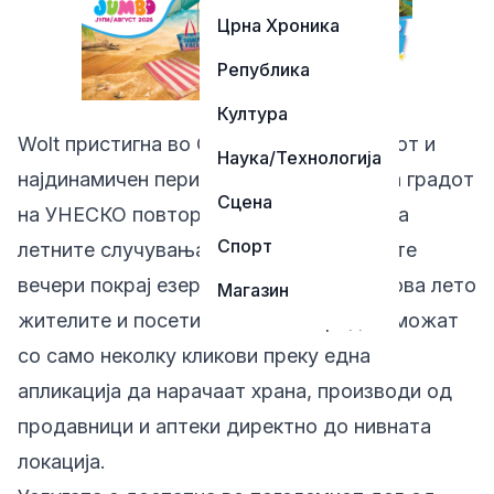
Црна Хроника
Република
Култура
Wolt пристигна во Охрид во најзабавниот и
Наука/Технологија
најдинамичен период од годината, кога градот
Сцена
на УНЕСКО повторно станува центар на
Спорт
летните случувања, туристите и долгите
вечери покрај езерото. Почнувајќи од ова лето
Магазин
жителите и посетителите на Охрид ќе можат
со само неколку кликови преку една
апликација да нарачаат храна, производи од
продавници и аптеки директно до нивната
локација.