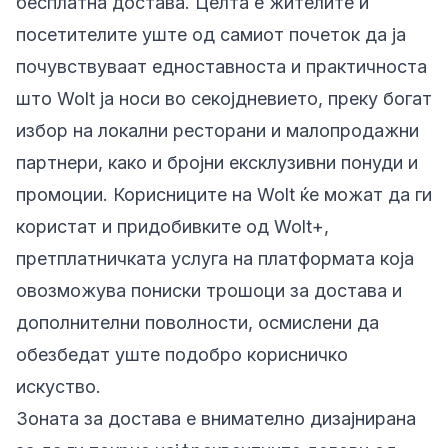
бесплатна достава. Целта е жителите и
посетителите уште од самиот почеток да ја
почувствуваат едноставноста и практичноста
што Wolt ја носи во секојдневието, преку богат
избор на локални ресторани и малопродажни
партнери, како и бројни ексклузивни понуди и
промоции. Корисниците на Wolt ќе можат да ги
користат и придобивките од Wolt+,
претплатничката услуга на платформата која
овозможува пониски трошоци за достава и
дополнителни поволности, осмислени да
обезбедат уште подобро корисничко
искуство.
Зоната за достава е внимателно дизајнирана