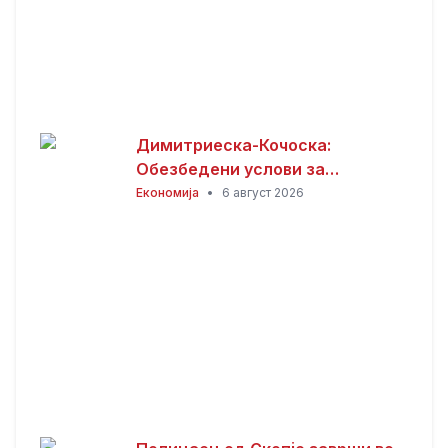
Димитриеска-Кочоска:
Обезбедени услови за
продолжување на изградбата
Економија
•
6 август 2026
на железничката пруга кон
Бугарија