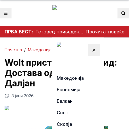
Отвори мени
Пр
ПРВА ВЕСТ:
Тетовец приведен откако со нож им се заканувал на своите родители откако не му дале пари
Прочитај повеќе
Почетна
/
Македонија
Затвори мени
Wolt пристигна во Охрид:
Достава од Канео до
Македонија
Далјан
Економија
3 јуни 2026
Балкан
Свет
Скопје