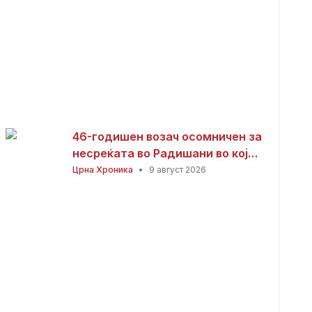
46-годишен возач осомничен за
несреќата во Радишани во која
загина мотоциклист
Црна Хроника
•
9 август 2026