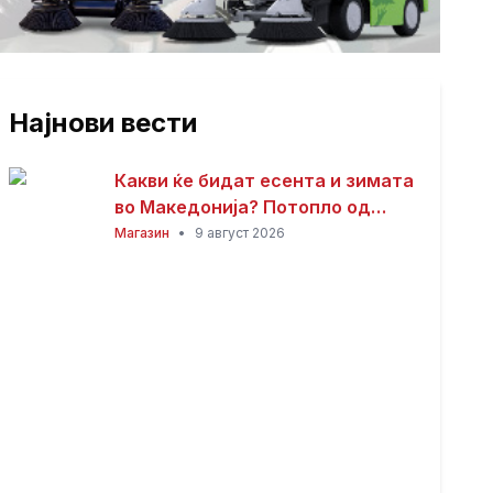
Најнови вести
Какви ќе бидат есента и зимата
во Македонија? Потопло од
просекот, но со можни
Магазин
•
9 август 2026
невремиња