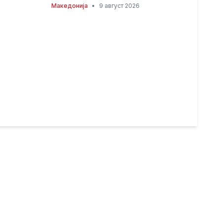
Петка – торжествена прослава
Македонија
•
9 август 2026
во Сиднеј