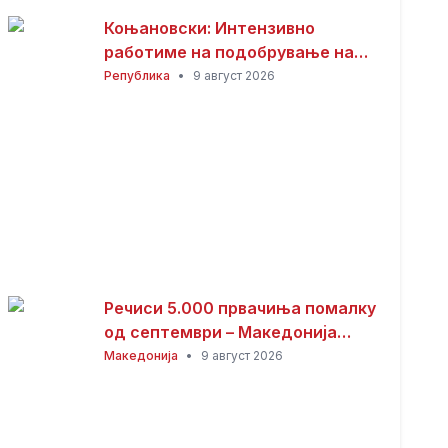
Коњановски: Интензивно
работиме на подобрување на
инфраструктурата во Битола
Република
•
9 август 2026
(ВИДЕО)
Речиси 5.000 првачиња помалку
од септември – Македонија
останува без повеќе од 100
Македонија
•
9 август 2026
паралелки