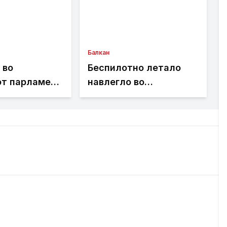
Балкан
 во
Беспилотно летало
от парламент
навлегло во
бугарскиот воздушен
простор, свикана итна
седница на Советот за
безбедност