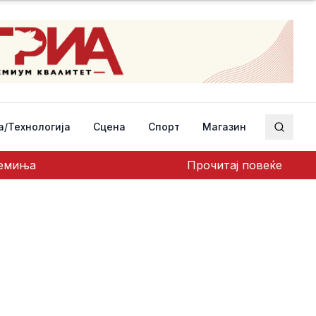
а/Технологија
Сцена
Спорт
Магазин
Пребар
ремиња
Прочитај повеќе