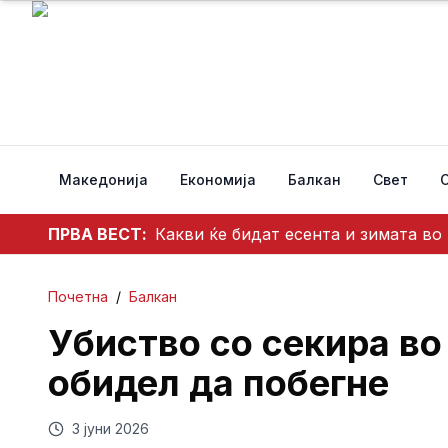
Македонија
Економија
Балкан
Свет
ПРВА ВЕСТ:
Какви ќе бидат есента и зимата в
Почетна
/
Балкан
Убиство со секира во
обидел да побегне
3 јуни 2026