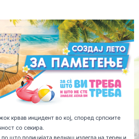
жок крвав инцидент во кој, според српските
ност со секира.
 по што полицијата веднаш излегла на терен и