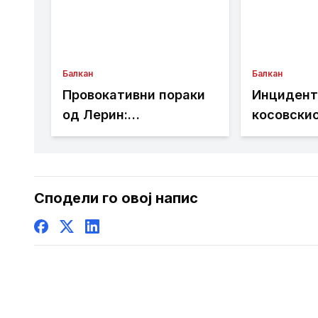
Балкан
Балкан
Провокативни пораки
Инцидент
од Лерин:
косовски
Панмакедонските
(ВИДЕО)
организации на
светски собир со
пораки дека
Сподели го овој напис
„Македонија е една и е
грчка“