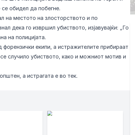
 се обидел да побегне.
ал на местото на злосторството и по
ал дека го извршил убиството, изјавувајќи: „Го
на на полицијата.
д форензички екипи, а истражителите прибираат
 се случило убиството, како и можниот мотив и
пштен, а истрагата е во тек.