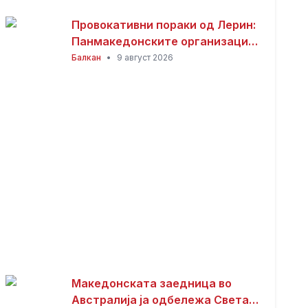
Провокативни пораки од Лерин:
Панмакедонските организации
на светски собир со пораки
Балкан
•
9 август 2026
дека „Македонија е една и е
грчка“
Македонската заедница во
Австралија ја одбележа Света