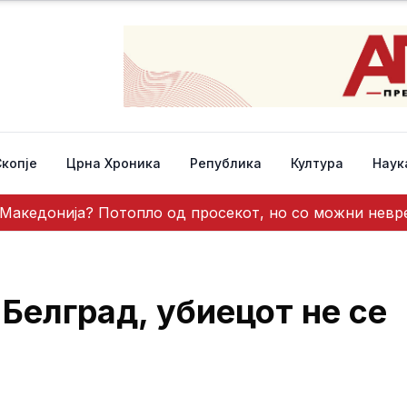
Скопје
Црна Хроника
Република
Култура
Наук
о Македонија? Потопло од просекот, но со можни нев
 Белград, убиецот не се