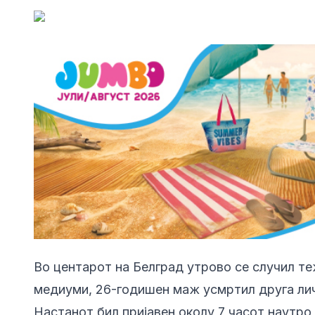
Во центарот на Белград утрово се случил те
медиуми, 26-годишен маж усмртил друга лич
Настанот бил пријавен околу 7 часот наутро,