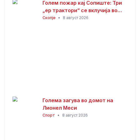
Голем пожар кај Сопиште: Три
„ер трактори“ се вклучија во
гаснењето, гори
Скопје
•
8 август 2026
нискостеблеста шума
Голема загува во домот на
Лионел Меси
Спорт
•
8 август 2026