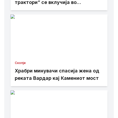
трактори“ се вклучија во
гаснењето, гори нискостеблеста
шума
Скопје
Храбри минувачи спасија жена од
реката Вардар кај Камениот мост