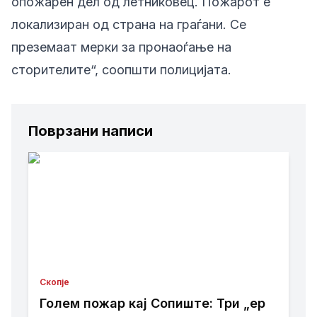
опожарен дел од летниковец. Пожарот е
локализиран од страна на граѓани. Се
преземаат мерки за пронаоѓање на
сторителите“, соопшти полицијата.
Поврзани написи
Скопје
Голем пожар кај Сопиште: Три „ер