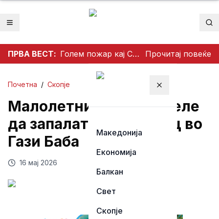
Отвори мени
Пр
ПРВА ВЕСТ:
Голем пожар кај Сопиште: Три „ер трактори“ се вклучија во гаснењето, гори нискостеблеста шума
Прочитај повеќе
Почетна
/
Скопје
Затвори мени
Малолетници се обиделе
да запалат летниковец во
Македонија
Гази Баба
Економија
16 мај 2026
Балкан
Свет
Скопје