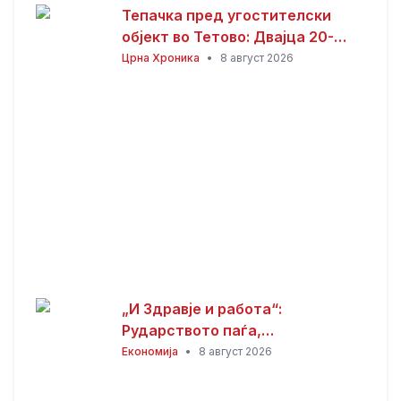
Тепачка пред угостителски
објект во Тетово: Двајца 20-
годишници избодени со нож,
Црна Хроника
•
8 август 2026
тројца приведени
„И Здравје и работа“:
Рударството паѓа,
инвестициите стојат –
Економија
•
8 август 2026
државата мора да го ослободи
развојниот потенцијал на