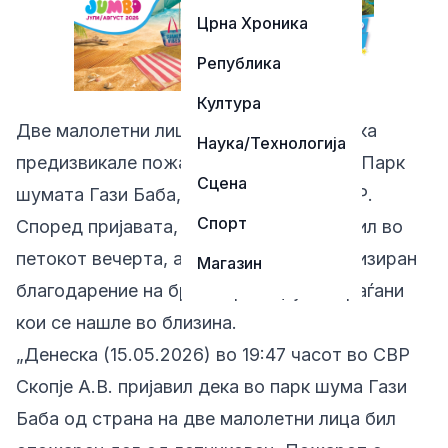
Црна Хроника
Република
Култура
Две малолетни лица се осомничени дека
Наука/Технологија
предизвикале пожар на летниковец во Парк
Сцена
шумата Гази Баба, информираа од МВР.
Спорт
Според пријавата, инцидентот се случил во
петокот вечерта, а пожарот бил локализиран
Магазин
благодарение на брзата реакција на граѓани
кои се нашле во близина.
„Денеска (15.05.2026) во 19:47 часот во СВР
Скопје А.В. пријавил дека во парк шума Гази
Баба од страна на две малолетни лица бил