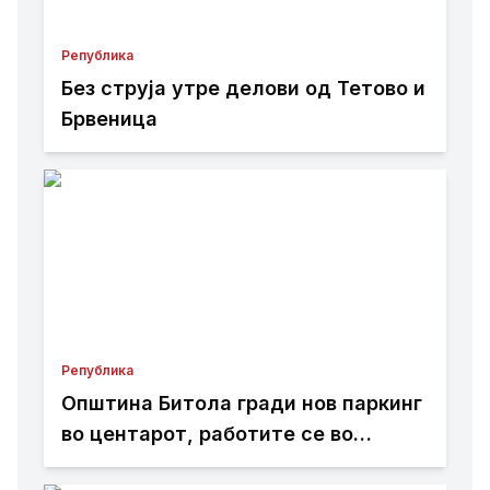
Република
Без струја утре делови од Тетово и
Брвеница
Република
Општина Битола гради нов паркинг
во центарот, работите се во
завршна фаза