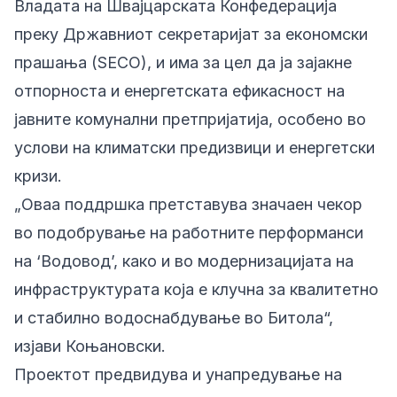
Владата на Швајцарската Конфедерација
преку Државниот секретаријат за економски
прашања (SECO), и има за цел да ја зајакне
отпорноста и енергетската ефикасност на
јавните комунални претпријатија, особено во
услови на климатски предизвици и енергетски
кризи.
„Оваа поддршка претставува значаен чекор
во подобрување на работните перформанси
на ‘Водовод’, како и во модернизацијата на
инфраструктурата која е клучна за квалитетно
и стабилно водоснабдување во Битола“,
изјави Коњановски.
Проектот предвидува и унапредување на