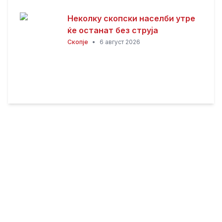
Неколку скопски населби утре
ќе останат без струја
Скопје
•
6 август 2026