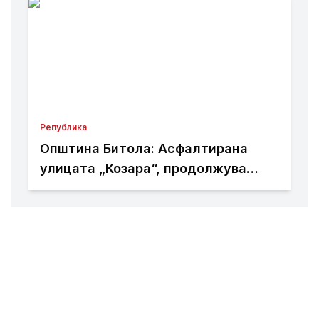
Република
Општина Битола: Асфалтирана
улицата „Козара“, продолжува
реконструкцијата кај
Здравствениот дом