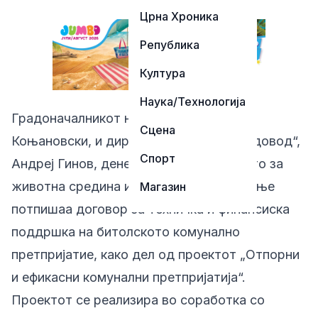
Црна Хроника
Република
Култура
Наука/Технологија
Градоначалникот на Битола, Тони
Сцена
Коњановски, и директорот на ЈКП „Водовод“,
Спорт
Андреј Гинов, денес во Министерството за
животна средина и просторно планирање
Магазин
потпишаа договор за техничка и финансиска
поддршка на битолското комунално
претпријатие, како дел од проектот „Отпорни
и ефикасни комунални претпријатија“.
Проектот се реализира во соработка со