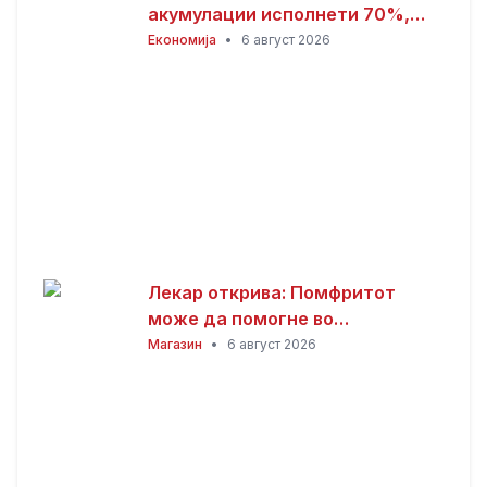
акумулации исполнети 70%,
обезбедена стабилност на
Економија
•
6 август 2026
енергетскиот систем
Лекар открива: Помфритот
може да помогне во
топлотните бранови, но
Магазин
•
6 август 2026
причината ќе ве изненади