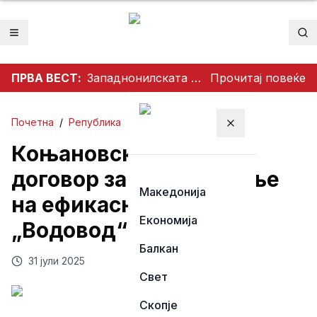
Отвори мени
Пр
ПРВА ВЕСТ:
Западнонилската треска се шири во Скопје и Велес
Прочитај повеќе
Почетна
/
Република
Затвори мени
Коњановски потпиша
договор за подобрување
Македонија
на ефикасноста на
Економија
„Водовод“ Битола
Балкан
31 јули 2025
Свет
Скопје