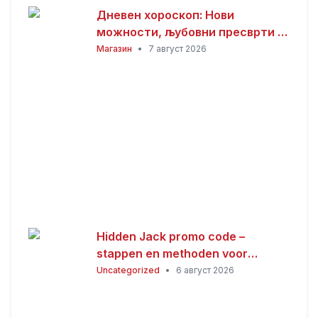
Дневен хороскоп: Нови
можности, љубовни пресврти и
совети за здравјето за сите
Магазин
•
7 август 2026
хороскопски знаци
Hidden Jack promo code –
stappen en methoden voor
Nederlandse spelers
Uncategorized
•
6 август 2026