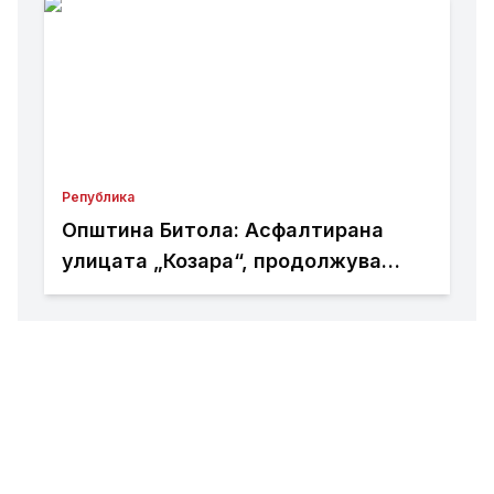
Република
Општина Битола: Асфалтирана
улицата „Козара“, продолжува
реконструкцијата кај
Здравствениот дом