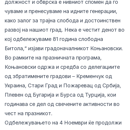
должност и обврска е нивниот спомен да го
чуваме и пренесуваме на идните генерации,
како залог за трајна слобода и достоинствен
развој на нашиот град. Нека е честит денот во
кој одбележуваме 81 година слободна
Битола,“ изјави градоначалникот Коњановски.
Во рамките на празничната програма,
Коњановски одржа и средба со делегациите
од збратимените градови – Кременчук од
Украина, Стари Град и Пожаревац од Србија,
Плевен од Бугарија и Бурса од Турција, кои
годинава се дел од свечените активности во
чест на празникот.
Одбележувањето на 4 Ноември ќе продолжи