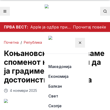
Отвори мени
Пр
ПРВА ВЕСТ:
Apple ја одбра приватноста на корисниците: Одби да создаде пристап за полицијата до iCloud податоците
Прочитај повеќе
Почетна
/
Република
Затвори мени
Коњановски: Да го чуваме
споменот на хероите и да
Македонија
ја градиме Битола со
Економија
достоинство и слобода
Балкан
4 ноември 2025
Свет
Скопје