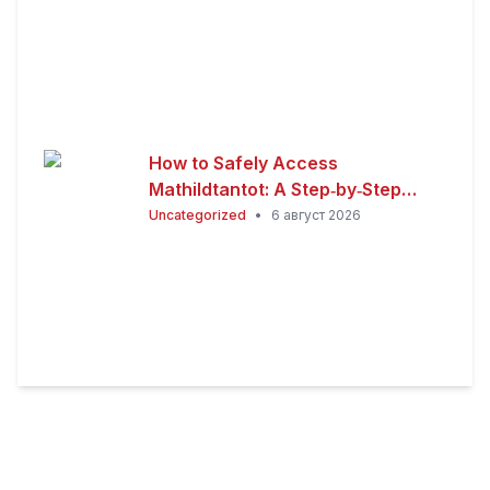
How to Safely Access
Mathildtantot: A Step‑by‑Step
Premium Guide
Uncategorized
•
6 август 2026