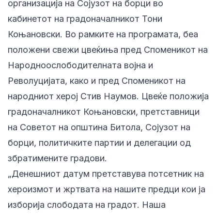
организација на Сојузот на борци во
кабинетот на градоначалникот Тони
Коњановски. Во рамките на програмата, беа
положени свежи цвеќиња пред Споменикот на
Народноослободителната војна и
Револуцијата, како и пред Споменикот на
народниот херој Стив Наумов. Цвеќе положија
градоначалникот Коњановски, претставници
на Советот на општина Битола, Сојузот на
борци, политичките партии и делегации од
збратимените градови.
„Денешниот датум претставува потсетник на
хероизмот и жртвата на нашите предци кои ја
изборија слободата на градот. Наша