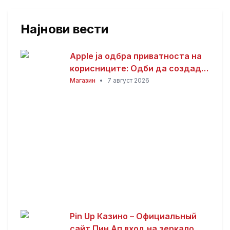
Најнови вести
Apple ја одбра приватноста на
корисниците: Одби да создаде
пристап за полицијата до iCloud
Магазин
•
7 август 2026
податоците
Pin Up Казино – Официальный
сайт Пин Ап вход на зеркало