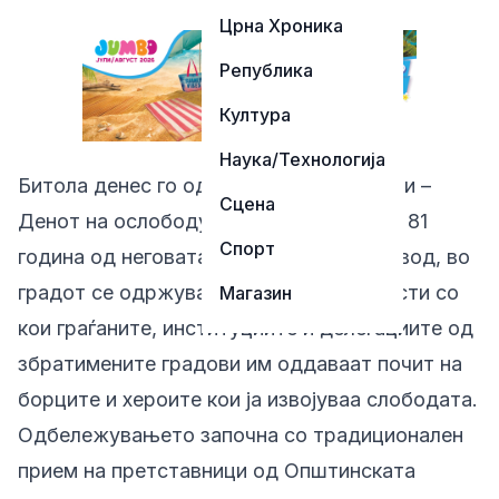
Црна Хроника
Република
Култура
Наука/Технологија
Битола денес го одбележува 4 Ноември –
Сцена
Денот на ослободувањето на градот и 81
Спорт
година од неговата слобода. По тој повод, во
градот се одржуваат свечени активности со
Магазин
кои граѓаните, институциите и делегациите од
збратимените градови им оддаваат почит на
борците и хероите кои ја извојуваа слободата.
Одбележувањето започна со традиционален
прием на претставници од Општинската