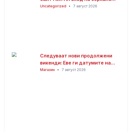
(2026)
Uncategorized
•
7 август 2026
Следуваат нови продолжени
викенди: Еве ги датумите на
следните неработни денови
Магазин
•
7 август 2026