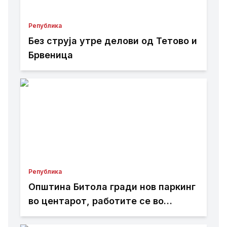
Република
Без струја утре делови од Тетово и
Брвеница
Република
Општина Битола гради нов паркинг
во центарот, работите се во
завршна фаза