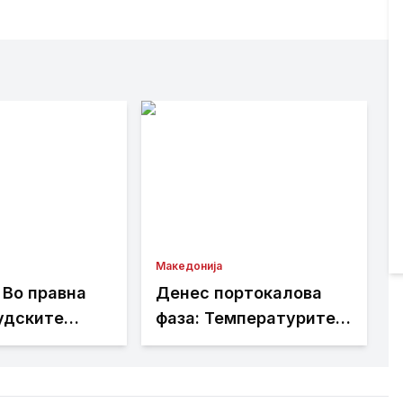
Македонија
 Во правна
Денес портокалова
удските
фаза: Температурите
ра да се
до 40 степени
ваат и
ат