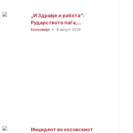
„И Здравје и работа“:
Рударството паѓа,
инвестициите стојат –
Економија
•
8 август 2026
државата мора да го ослободи
развојниот потенцијал на
Македонија
Инцидент во косовскиот