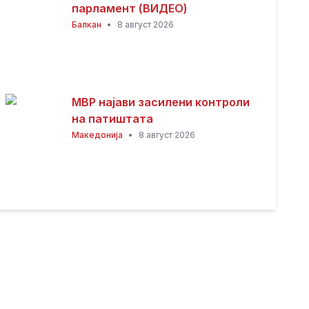
парламент (ВИДЕО)
Балкан
•
8 август 2026
МВР најави засилени контроли
на патиштата
Македонија
•
8 август 2026