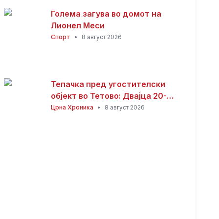
Голема загува во домот на
Лионел Меси
Спорт
•
8 август 2026
Тепачка пред угостителски
објект во Тетово: Двајца 20-
годишници избодени со нож,
Црна Хроника
•
8 август 2026
тројца приведени