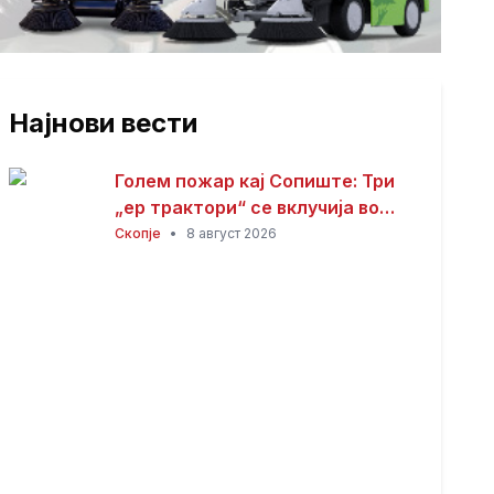
Најнови вести
Голем пожар кај Сопиште: Три
„ер трактори“ се вклучија во
гаснењето, гори
Скопје
•
8 август 2026
нискостеблеста шума