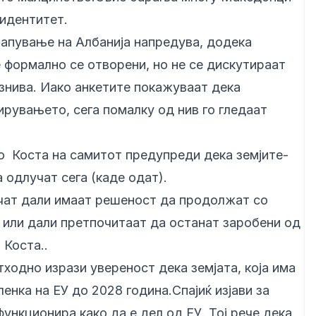
 идентитет.
апување на Албанија напредува, додека
 формално се отворени, но не се дискутираат
езнива. Иако анкетите покажуваат дека
увањето, сега помалку од нив го гледаат
 Коста на самитот предупреди дека земјите-
 одлучат сега (каде одат).
чат дали имаат решеност да продолжат со
 или дали претпочитаат да останат заробени од
 Коста..
ходно изрази увереност дека земјата, која има
енка на ЕУ до 2028 година.Спајиќ изјави за
нкционира како да е дел од ЕУ. Тој рече дека