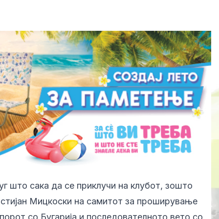
уг што сака да се приклучи на клубот, зошто
истијан Мицкоски на самитот за проширување
спорот со Бугарија и последователното вето со