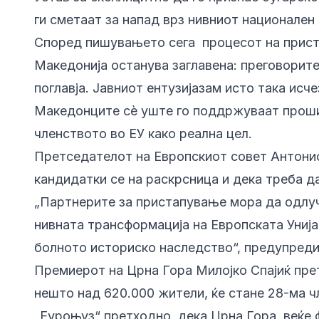
ги сметаат за напад врз нивниот национален
Според пишувањето сега процесот на прист
Македонија останува заглавена: преговорите
поглавја. Јавниот ентузијазам исто така исч
Македонците сè уште го поддржуваат прошир
членството во ЕУ како реална цел.
Претседателот на Европскиот совет Антонио
кандидатки се на раскрсница и дека треба да
„Партнерите за пристапување мора да одлу
нивната трансформација на Европската Унија
болното историско наследство“, предупреди
Премиерот на Црна Гора Милојко Спајиќ прет
нешто над 620.000 жители, ќе стане 28-ма чл
„Еуроњуз“ претходно дека Црна Гора веќе фу