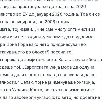
главја за пристапување до крајот на 2026
ленство во ЕУ до јануари 2028 година. Тоа би се
от на аплицирање, во 2008 година.
јата, тој изјави: „Ние сме многу оптимисти за
ири или пет години, успеавме да го удвоиме
ра Црна Гора како нето придонесувач во
тапувањето во блокот“, посочи тој.
 порака до земјите-членки. Кога станува збор за
деше тој. „Европската унија мора да одлучи
реме и дали е подготвена да еволуира и да се
ности.“ Сепак, тој не ја именуваше Унгарија,
то на Украина.Коста, во текот на изминатите
 да го заобиколи унгарското вето, но досега не