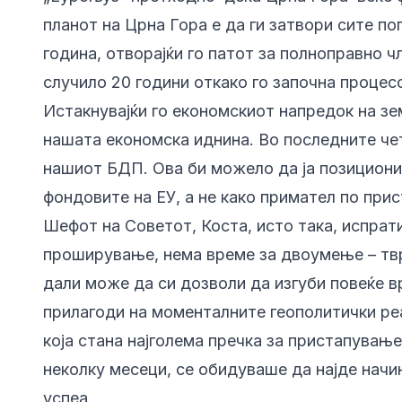
планот на Црна Гора е да ги затвори сите по
година, отворајќи го патот за полноправно ч
случило 20 години откако го започна процес
Истакнувајќи го економскиот напредок на зем
нашата економска иднина. Во последните чет
нашиот БДП. Ова би можело да ја позициони
фондовите на ЕУ, а не како примател по прис
Шефот на Советот, Коста, исто така, испрати
проширување, нема време за двоумење – твр
дали може да си дозволи да изгуби повеќе в
прилагоди на моменталните геополитички реал
која стана најголема пречка за пристапување
неколку месеци, се обидуваше да најде начин
успеа.