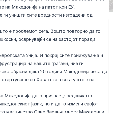
те на Македонија на патот кон ЕУ.
ќе ги уништи сите вредности изградени од
 што е проблемот сега. Зошто повторно да го
цкоски, осврнувајќи се на застојот поради
Европската Унија. И покрај сите понижувања и
рустрација на нашите граѓани, ние ги
како објасни дека 20 години Македонија чека да
а стартуваше со Хрватска а сега уште е на
а Македонија да ја признае „заедничката
македонскиот јазик, но и да го измени својот
кото малцинство.Овие барања многу Македонци