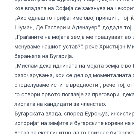
кое владата на Софија се заканува на чекори
„Ако еднаш го прифатиме овој принцип, тој 
Шуман, Де Гаспери и Аденауер“, додаде тој
„Граѓаните на мојата земја ме прашуваат во
менуваме нашиот устав?“, рече Христијан Ми
барањата на Бугарија.
„Мислам дека иднината на мојата земја е во 
разочарувања, кои се дел од моменталната ф
споделуваме истите вредности“, рече тој, от
го отвори првото поглавје за преговори, дек
листата на кандидати за членство.
Бугарската влада, според Еуроњуз, инсистир
историја“ на земјите и бугарските корени на 
Устав за експлицитно да го признае бугарс