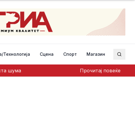
а/Технологија
Сцена
Спорт
Магазин
Пребар
еста шума
Прочитај повеќе