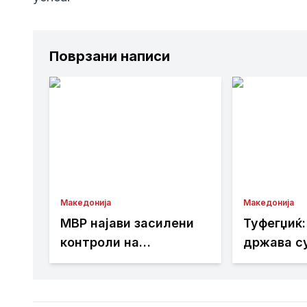
Поврзани написи
Македонија
Македонија
МВР најави засилени
Туфегџиќ:
контроли на
држава с
патиштата
одлуки мо
спроведу
почитува