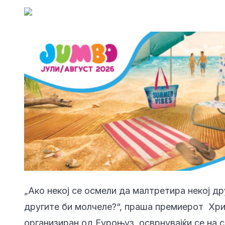
„Ако некој се осмели да малтретира некој др
другите би молчеле?“, праша премиерот Хр
организиран од Еуроњуз, осврнувајќи се на 