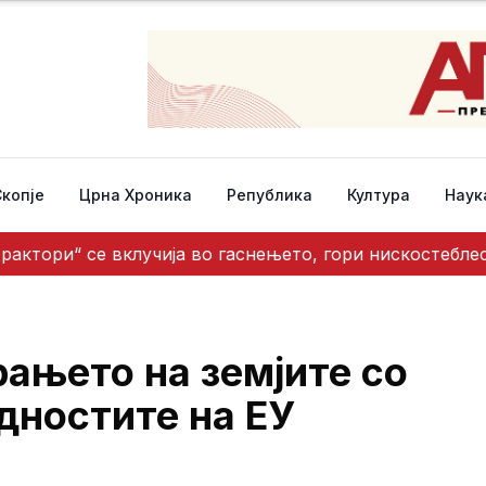
Скопје
Црна Хроника
Република
Култура
Наук
трактори“ се вклучија во гаснењето, гори нискостебл
ањето на земјите со
дностите на ЕУ