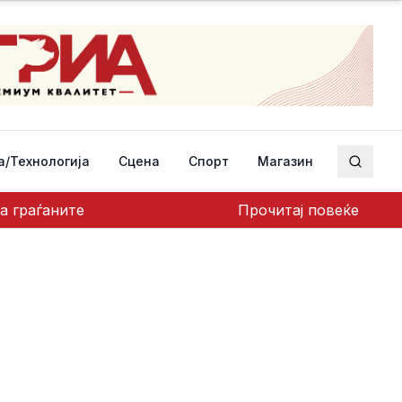
а/Технологија
Сцена
Спорт
Магазин
Пребар
а граѓаните
Прочитај повеќе