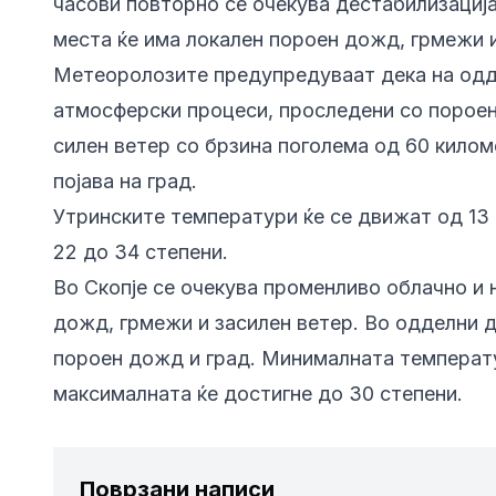
часови повторно се очекува дестабилизација
места ќе има локален пороен дожд, грмежи и
Метеоролозите предупредуваат дека на одд
атмосферски процеси, проследени со пороен
силен ветер со брзина поголема од 60 киломе
појава на град.
Утринските температури ќе се движат од 13 
22 до 34 степени.
Во Скопје се очекува променливо облачно и
дожд, грмежи и засилен ветер. Во одделни д
пороен дожд и град. Минималната температур
максималната ќе достигне до 30 степени.
Поврзани написи