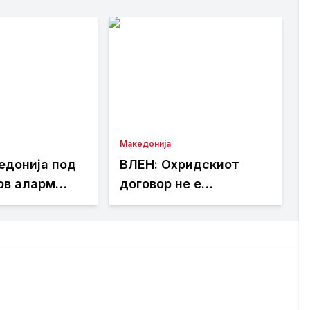
Македонија
едонија под
ВЛЕН: Охридскиот
ов аларм
договор не е
кстремни
сопственост на ДУИ,
и,
Законот за правична
те со важни
застапеност не смее
и
да биде блокиран