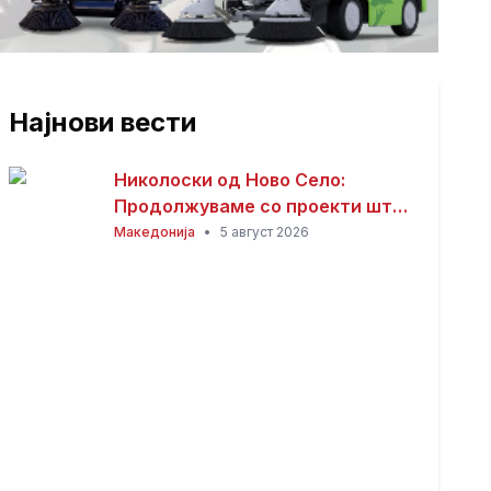
Најнови вести
Николоски од Ново Село:
Продолжуваме со проекти што
носат развој и подобар живот
Македонија
•
5 август 2026
за граѓаните