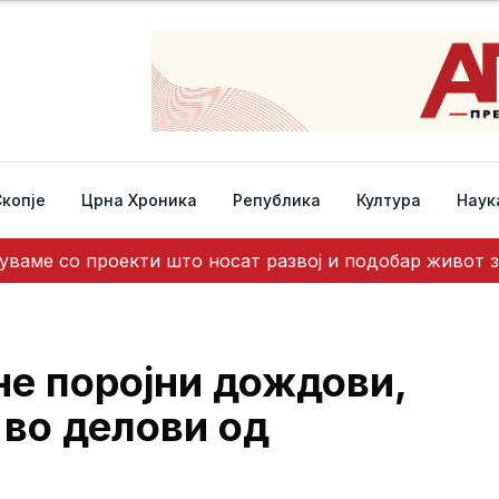
Скопје
Црна Хроника
Република
Култура
Наук
ваме со проекти што носат развој и подобар живот з
е поројни дождови,
 во делови од