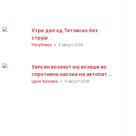
Утре дел од Тетовско без
струја
Република
•
5 август 2026
Уапсен возачот кој возеше во
спротивна насока на автопатот
Скопје – Велес
Црна Хроника
•
5 август 2026