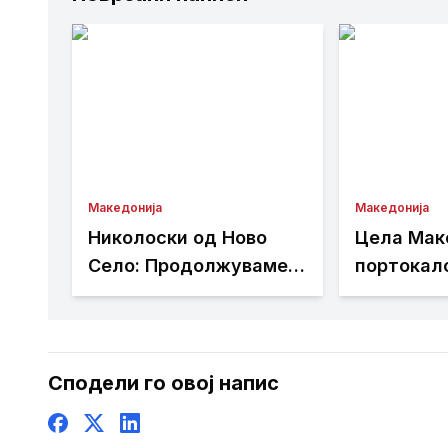
Македонија
Македонија
Николоски од Ново
Цела Мак
Село: Продолжуваме
портокал
со проекти што носат
поради е
развој и подобар
горештин
живот за граѓаните
надлежни
препорак
Сподели го овој напис