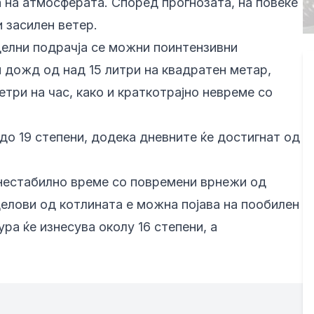
 на атмосферата. Според прогнозата, на повеќе
 засилен ветер.
елни подрачја се можни поинтензивни
 дожд од над 15 литри на квадратен метар,
три на час, како и краткотрајно невреме со
до 19 степени, додека дневните ќе достигнат од
 нестабилно време со повремени врнежи од
елови од котлината е можна појава на пообилен
а ќе изнесува околу 16 степени, а