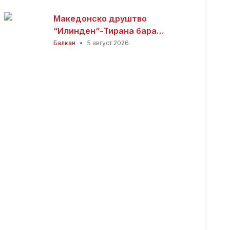
Македонско друштво
“Илинден“-Тирана бара
официјалната веб-страница на
Балкан
•
5 август 2026
Општина Пустец да биде
достапна и на македонски
јазик