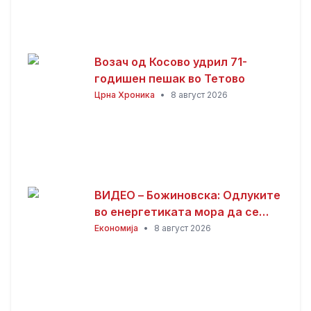
Возач од Косово удрил 71-
годишен пешак во Тетово
Црна Хроника
•
8 август 2026
ВИДЕО – Божиновска: Одлуките
во енергетиката мора да се
темелат на факти, анализи и
Економија
•
8 август 2026
стручно знаење