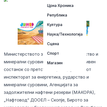
Црна Хроника
Република
Култура
Наука/Технологија
Сцена
Спорт
Министерството за енергетика, рударство и
минерални суровини одржа координативен
Магазин
состанок со претставници на Државниот
инспекторат за енергетика, рударство и
минерални суровини, Агенцијата за
задолжителни нафтени резерви (МАКОРА),
„Нафтовод“ ДООЕЛ – Скопје, Бирото за