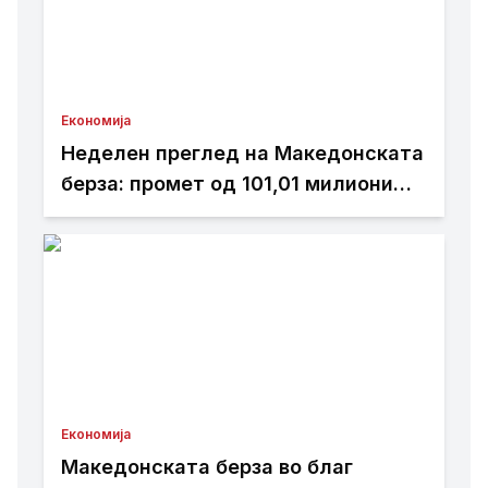
Економија
Неделен преглед на Македонската
берза: промет од 101,01 милиони
денари, најтргувани акциите на
Комерцијална банка
Економија
Македонската берза во благ