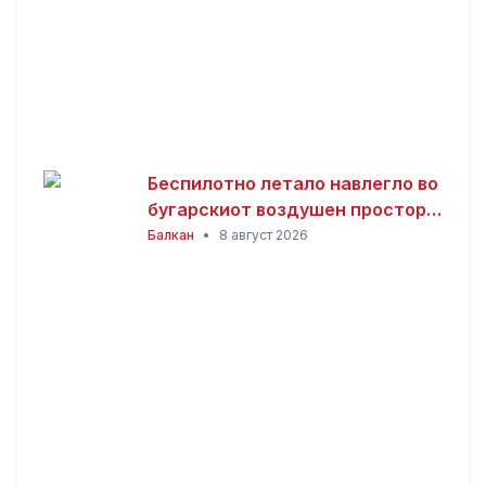
Беспилотно летало навлегло во
бугарскиот воздушен простор,
свикана итна седница на
Балкан
•
8 август 2026
Советот за безбедност