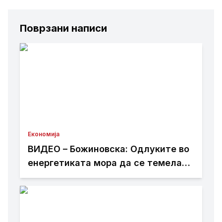
Поврзани написи
Економија
ВИДЕО – Божиновска: Одлуките во
енергетиката мора да се темелат
на факти, анализи и стручно
знаење