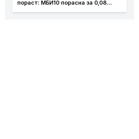
пораст: МБИ10 порасна за 0,08
отсто, најтргувани акциите на
Комерцијална банка