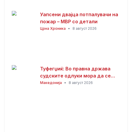
Уапсени двајца потпалувачи на
пожар – МВР со детали
Црна Хроника
•
8 август 2026
Туфегџиќ: Во правна држава
судските одлуки мора да се
спроведуваат и почитуваат
Македонија
•
8 август 2026