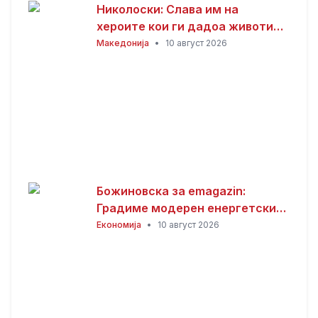
Николоски: Слава им на
хероите кои ги дадоа животите
за Македонија
Македонија
•
10 август 2026
Божиновска за emagazin:
Градиме модерен енергетски
систем усогласен со
Економија
•
10 август 2026
европските стандарди