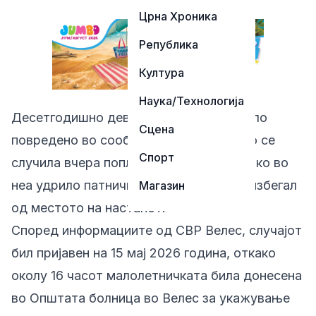
Црна Хроника
Република
Култура
Наука/Технологија
Десетгодишно девојче од Радовиш било
Сцена
повредено во сообраќајна несреќа што се
Спорт
случила вчера попладне во Велес, откако во
неа удрило патничко возило чиј возач избегал
Магазин
од местото на настанот.
Според информациите од СВР Велес, случајот
бил пријавен на 15 мај 2026 година, откако
околу 16 часот малолетничката била донесена
во Општата болница во Велес за укажување