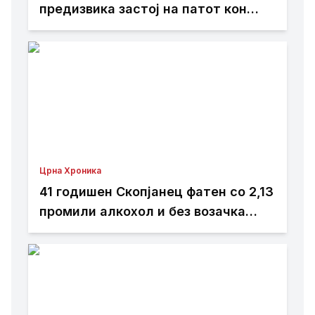
предизвика застој на патот кон
Стража
Црна Хроника
41 годишен Скопјанец фатен со 2,13
промили алкохол и без возачка
дозвола – возилото му е одземено