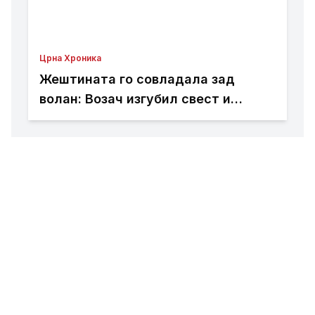
Црна Хроника
Жештината го совладала зад
волан: Возач изгубил свест и
предизвикал сообраќајна незгода