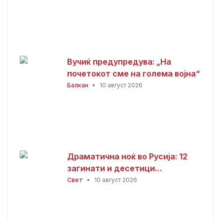
Вучиќ предупредува: „На
почетокот сме на голема војна“
Балкан
•
10 август 2026
Драматична ноќ во Русија: 12
загинати и десетици
повредени во напад со дронови
Свет
•
10 август 2026