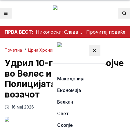
Отвори мени
Пр
ПРВА ВЕСТ:
Николоски: Слава им на хероите кои ги дадоа животите за Македонија
Прочитај повеќе
Почетна
/
Црна Хроника
Затвори мени
Удрил 10-годишно девојче
во Велес и избегал:
Македонија
Полицијата трага по
Економија
возачот
Балкан
16 мај 2026
Свет
Скопје