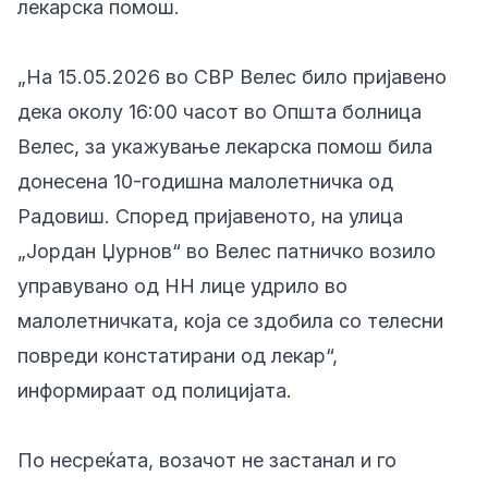
лекарска помош.
„На 15.05.2026 во СВР Велес било пријавено
дека околу 16:00 часот во Општа болница
Велес, за укажување лекарска помош била
донесена 10-годишна малолетничка од
Радовиш. Според пријавеното, на улица
„Јордан Џурнов“ во Велес патничко возило
управувано од НН лице удрило во
малолетничката, која се здобила со телесни
повреди констатирани од лекар“,
информираат од полицијата.
По несреќата, возачот не застанал и го