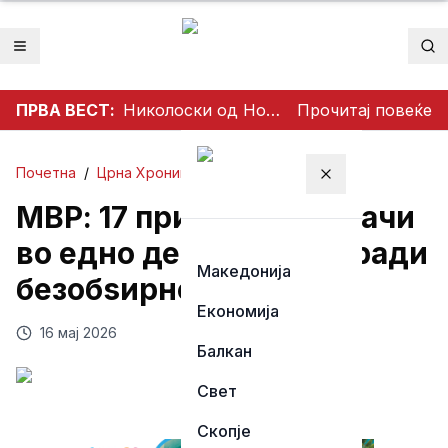
Отвори мени
Пр
ПРВА ВЕСТ:
Николоски од Ново Село: Продолжуваме со проекти што носат развој и подобар живот за граѓаните
Прочитај повеќе
Почетна
/
Црна Хроника
Затвори мени
МВР: 17 приведени возачи
во едно деноноќие поради
Македонија
безобѕирно возење
Економија
16 мај 2026
Балкан
Свет
Скопје