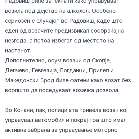
Радовиш биле затекнати како управуваат
возила под дејство на алкохол. Особено
сериозен е случајот во Радовиш, каде што
еден од возачите предизвикал сообраќајна
незгода, а потоа избегал од местото на
настанот.
Дополнително, осум возачи од Скопје,
Делчево, Гевгелија, Богданци, Прилеп и
Македонски Брод биле фатени како возат без
воопшто да поседуваат возачка дозвола.
Во Кочани, пак, полицијата привела возач кој
управувал автомобил и покрај тоа што имал
активна забрана за управување моторно