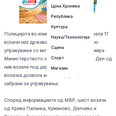
Црна Хроника
Република
Култура
Полицијата во изминатите 24 часа привела 17
Наука/Технологија
возачи низ државата поради безобѕирно
Сцена
управување со моторни возила, информира
Спорт
Министерството за внатрешни работи. Дел од
нив возеле под дејство на алкохол, без
Магазин
возачка дозвола или и покрај изречени
забрани за управување.
Според информациите од МВР, шест возачи
од Крива Паланка, Куманово, Делчево и