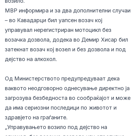
возило.
МВР информира и за два дополнителни случаи
– во Кавадарци бил уапсен возач кој
управувал нерегистриран мотоцикл без
возачка дозвола, додека во Демир Хисар бил
затекнат возач кој возел и без дозвола и под
дејство на алкохол.
Од Министерството предупредуваат дека
ваквото неодговорно однесување директно ја
загрозува безбедноста во сообраќајот и може
да има сериозни последици по животот и
здравјето на граѓаните.
„Управувањето возило под дејство на