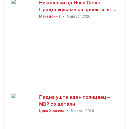
Николоски од Ново Село:
Продолжуваме со проекти што
носат развој и подобар живот
Македонија
•
5 август 2026
за граѓаните
Падна уште еден полицаец –
МВР со детали
Црна Хроника
•
5 август 2026