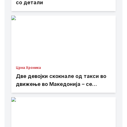
со детали
Црна Хроника
Две девојки скокнале од такси во
движење во Македонија – се
утврдува што точно се случило!