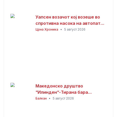
Уапсен возачот кој возеше во
спротивна насока на автопатот
Скопје – Велес
Црна Хроника
•
5 август 2026
Македонско друштво
“Илинден“-Тирана бара
официјалната веб-страница на
Балкан
•
5 август 2026
Општина Пустец да биде
достапна и на македонски