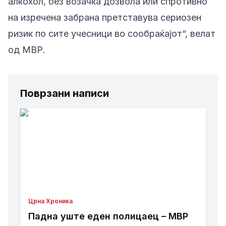
алкохол, без возачка дозвола или спротивно
на изречена забрана претставува сериозен
ризик по сите учесници во сообраќајот“, велат
од МВР.
Поврзани написи
Црна Хроника
Падна уште еден полицаец – МВР