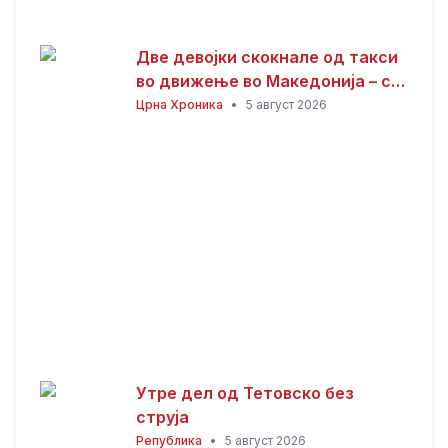
Две девојки скокнале од такси
во движење во Македонија – се
утврдува што точно се случило!
Црна Хроника
•
5 август 2026
Утре дел од Тетовско без
струја
Република
•
5 август 2026