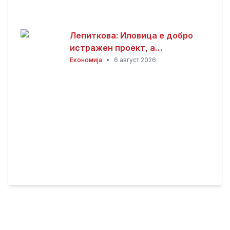
Лепиткова: Иловица е добро
истражен проект, а
современите технологии
Економија
•
6 август 2026
обезбедуваат високи еколошки
стандарди