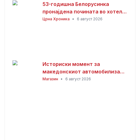
53-годишна Белорусинка
пронајдена почината во хотел
во Охрид
Црна Хроника
•
6 август 2026
Историски момент за
македонскиот автомобилизам:
Иџе е прв возач од Балканот
Магазин
•
6 август 2026
што ќе вози прототип „Норма“,
еден од само 12 во светот