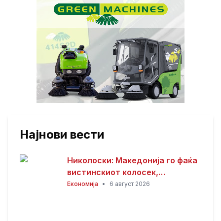
Најнови вести
Николоски: Македонија го фаќа
вистинскиот колосек,
обезбедени 149 милиони евра
Економија
•
6 август 2026
грант за пругата кон Бугарија