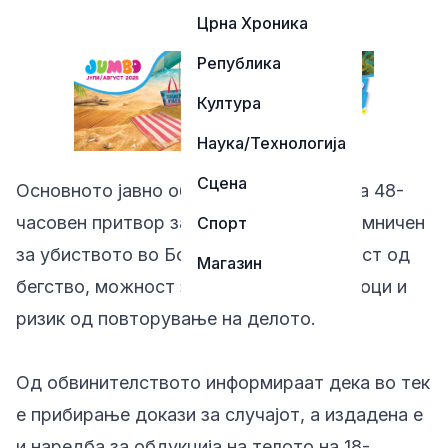
Црна Хроника
Република
Култура
Наука/Технологија
Сцена
Основното јавно обвинителство побара 48-
часовен притвор за 19-годишникот осомничен
Спорт
за убиството во Бојане, поради опасност од
Магазин
бегство, можност за влијание врз сведоци и
ризик од повторување на делото.
Од обвинителството информираат дека во тек
е прибирање докази за случајот, а издадена е
и наредба за обдукција на телото на 18-