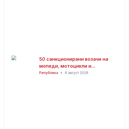
50 санкционирани возачи на
мопеди, мотоцикли и
тротинети во Тетово, едно лице
Република
•
6 август 2026
уапсено