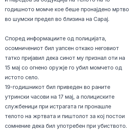
годишното момче кое беше пронајдено мртво
во шумски предел во близина на Сарај.
Според информациите од полицијата,
осомничениот бил уапсен откако неговиот
татко пријавил дека синот му признал оти на
15 мај со огнено оружје го убил момчето од
истото село.
19-годишникот бил приведен во раните
утрински часови на 17 мај, а полициските
службеници при истрагата ги пронашле
телото на жртвата и пиштолот за кој постои
сомнение дека бил употребен при убиството.