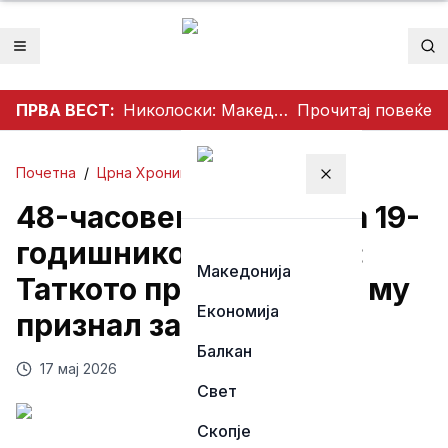
Отвори мени
Пр
ПРВА ВЕСТ:
Николоски: Македонија го фаќа вистинскиот колосек, обезбедени 149 милиони евра грант за пругата кон Бугарија
Прочитај повеќе
Почетна
/
Црна Хроника
Затвори мени
48-часовен притвор за 19-
годишникот од Бојане:
Македонија
Таткото пријавил дека му
Економија
признал за убиството
Балкан
17 мај 2026
Свет
Скопје