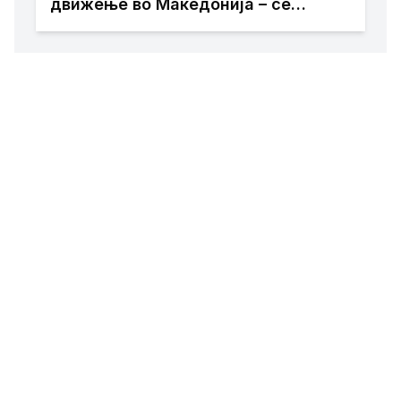
движење во Македонија – се
утврдува што точно се случило!