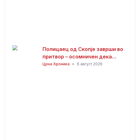
Полицаец од Скопје заврши во
притвор – осомничен дека
присвоил пари од сообраќајни
Црна Хроника
•
6 август 2026
казни