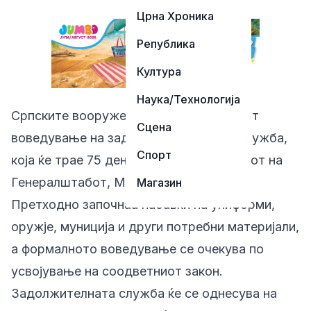
Црна Хроника
Република
Култура
Наука/Технологија
Српските вооружени сили подготвуваат
Сцена
воведување на задолжителна воена служба,
Спорт
која ќе трае 75 дена, потврди началникот на
Генералштабот, Милан Мојсиловиќ.
Магазин
Претходно започнаа набавки на униформи,
оружје, муниција и други потребни материјали,
а формалното воведување се очекува по
усвојување на соодветниот закон.
Задолжителната служба ќе се однесува на