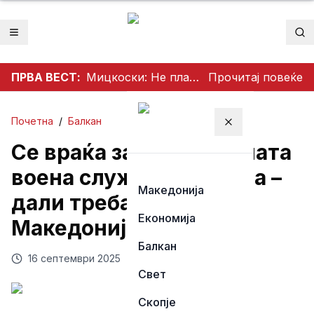
Отвори мени
Пр
ПРВА ВЕСТ:
Мицкоски: Не планираме зголемување на струјата, работиме на намалување на цената или продолжување на евтината тарифа
Прочитај повеќе
Почетна
/
Балкан
Затвори мени
Се враќа задолжителната
воена служба во Србија –
Македонија
дали треба и во
Економија
Македонија?
Балкан
16 септември 2025
Свет
Скопје