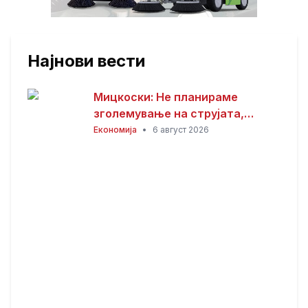
Најнови вести
Мицкоски: Не планираме
зголемување на струјата,
работиме на намалување на
Економија
•
6 август 2026
цената или продолжување на
евтината тарифа