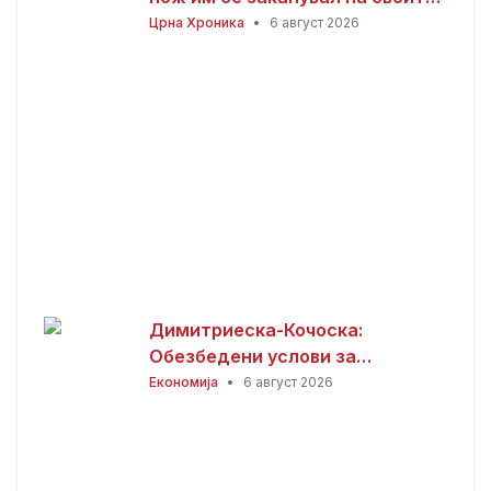
родители откако не му дале
Црна Хроника
•
6 август 2026
пари
Димитриеска-Кочоска:
Обезбедени услови за
продолжување на изградбата
Економија
•
6 август 2026
на железничката пруга кон
Бугарија