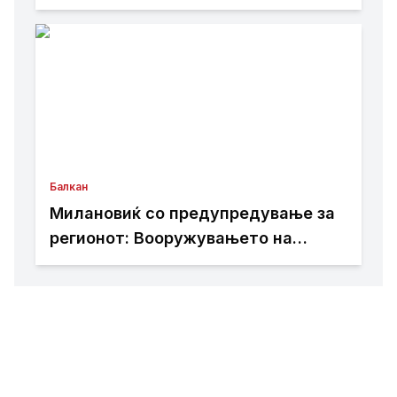
страница на Општина Пустец да
биде достапна и на македонски
јазик
Балкан
Милановиќ со предупредување за
регионот: Вооружувањето на
Србија бара внимание