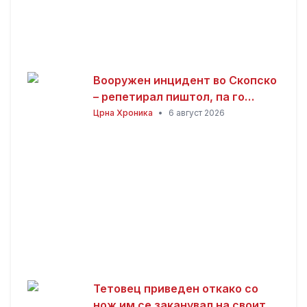
Вооружен инцидент во Скопско
– репетирал пиштол, па го
нападнал со кундако
Црна Хроника
•
6 август 2026
Тетовец приведен откако со
нож им се заканувал на своите