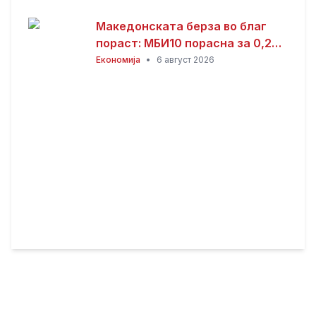
Македонската берза во благ
пораст: МБИ10 порасна за 0,26
отсто, најтргувани акциите на
Економија
•
6 август 2026
Алкалоид