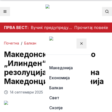
Отвори мени
Пр
ПРВА ВЕСТ:
Вучиќ предупредува: „На почетокот сме на голема војна“
Прочитај повеќе
Почетна
/
Балкан
Затвори мени
Македонското друштво
„Илинден“-Тирана со
Македонија
резолуција за правата на
Економија
Македонците во Албанија
Балкан
14 септември 2025
Свет
Скопје