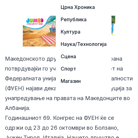
Црна Хроника
Република
Култура
Наука/Технологија
Сцена
Македонското друштво “Илинден“-Тирана
потврдувајќи го учеството на Конгресот на
Спорт
Федералната унија на европски националности
Магазин
(ФУЕН) најави дека ќе предложи Резолуција за
унапредување на правата на Македонците во
Албанија.
Годинашниот 69. Конгрес на ФУЕН ќе се
одржи од 23 до 26 октомври во Болзано,
Јужен Тирол, Италија. Нашето друштво е