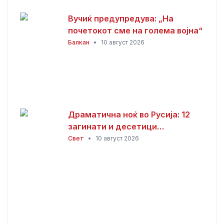
Вучиќ предупредува: „На
почетокот сме на голема војна“
Балкан
•
10 август 2026
Драматична ноќ во Русија: 12
загинати и десетици
повредени во напад со дронови
Свет
•
10 август 2026