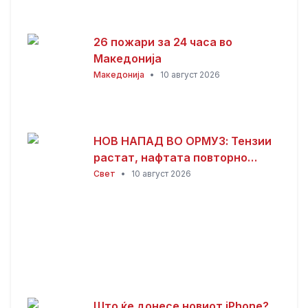
26 пожари за 24 часа во
Македонија
Македонија
•
10 август 2026
НОВ НАПАД ВО ОРМУЗ: Тензии
растат, нафтата повторно
поскапува
Свет
•
10 август 2026
Што ќе донесе новиот iPhone?