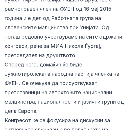
рамноправен член на ФУЕН од 16 мај 2015
година и е дел од Работната група на
словенските малцинства при Унијата. Од
тогаш редовно учествуваме на сите одржани
конгреси, рече за МИА Никола Ѓурѓај,
претседател на друштвото.
Според него, домаќин ќе биде
Јужнотиролската народна партија членка на
ФУЕН. Се очекува да присуствуваат
претставници на автохтоните национални
малцинства, националности и јазични групи од
цела Европа.
Конгресот ќе се фокусира на дискусии за
актуелните случувања во политиката на