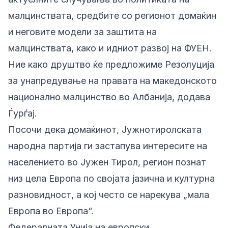
малцинствата, средбите со регионот домаќин
и неговите модели за заштита на
малцинствата, како и идниот развој на ФУЕН.
Ние како друштво ќе предложиме Резолуција
за унапредување на правата на македонското
национално малцинство во Албанија, додава
Ѓурѓај.
Посочи дека домаќинот, Јужнотиролската
народна партија ги застапува интересите на
населението во Јужен Тирол, регион познат
низ цела Европа по својата јазична и културна
разновидност, а кој често се нарекува „мала
Европа во Европа“.
Федералната Унија на европски