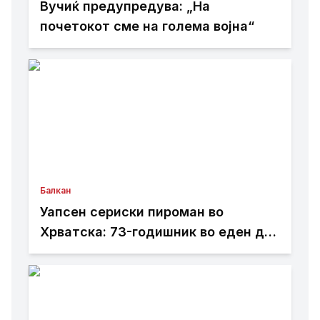
Вучиќ предупредува: „На
почетокот сме на голема војна“
Балкан
Уапсен сериски пироман во
Хрватска: 73-годишник во еден ден
предизвикал пет пожари