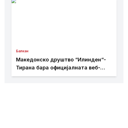
Балкан
Македонско друштво “Илинден“-
Тирана бара официјалната веб-
страница на Општина Пустец да
биде достапна и на македонски
јазик