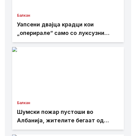
Балкан
Уапсени двајца крадци кои
„оперирале“ само со луксузни
автомобили
Балкан
Шумски пожар пустоши во
Албанија, жителите бегаат од
домовите