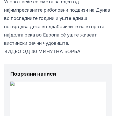
Уловот веќе се смета за еден од
најимпресивните риболовни подвизи на Дунав
во последните години и уште еднаш
потврдува дека во длабочините на втората
најдолга река во Европа сè уште живеат
вистински речни чудовишта.
ВИДЕО ОД 40 МИНУТНА БОРБА
Поврзани написи