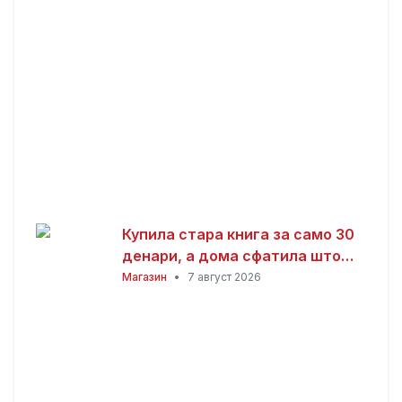
Купила стара книга за само 30
денари, а дома сфатила што
всушност пронашла: „Како да
Магазин
•
7 август 2026
добив на лотарија“