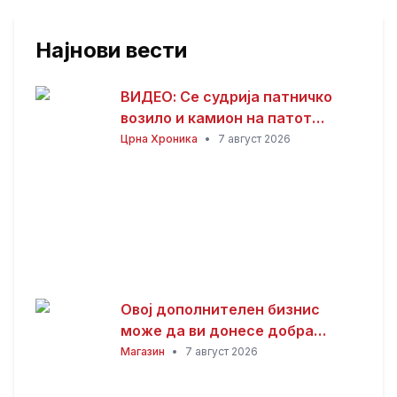
Најнови вести
ВИДЕО: Се судрија патничко
возило и камион на патот
Гостивар – Страж
Црна Хроника
•
7 август 2026
Овој дополнителен бизнис
може да ви донесе добра
заработка од дома: Не ви треба
Магазин
•
7 август 2026
голема почетна инвестиција