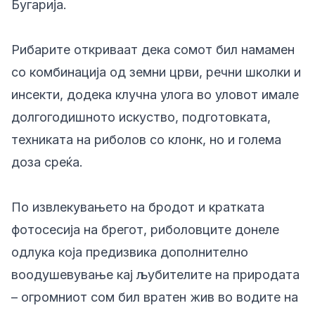
Бугарија.
Рибарите откриваат дека сомот бил намамен
со комбинација од земни црви, речни школки и
инсекти, додека клучна улога во уловот имале
долгогодишното искуство, подготовката,
техниката на риболов со клонк, но и голема
доза среќа.
По извлекувањето на бродот и кратката
фотосесија на брегот, риболовците донеле
одлука која предизвика дополнително
воодушевување кај љубителите на природата
– огромниот сом бил вратен жив во водите на