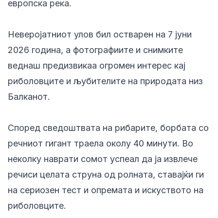
европска река.
Неверојатниот улов бил остварен на 7 јуни
2026 година, а фотографиите и снимките
веднаш предизвикаа огромен интерес кај
риболовците и љубителите на природата низ
Балканот.
Според сведоштвата на рибарите, борбата со
речниот гигант траела околу 40 минути. Во
неколку наврати сомот успеал да ја извлече
речиси целата струна од ролната, ставајќи ги
на сериозен тест и опремата и искуството на
риболовците.