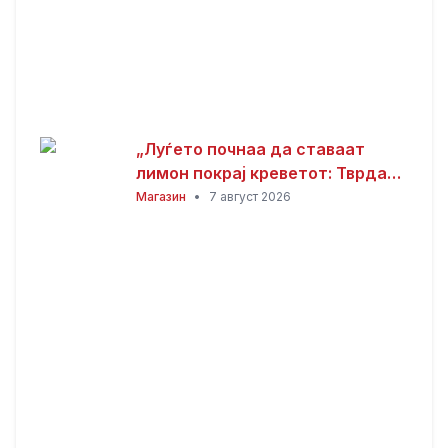
„Луѓето почнаа да ставаат
лимон покрај креветот: Тврдат
дека решава еден голем
Магазин
•
7 август 2026
проблем“