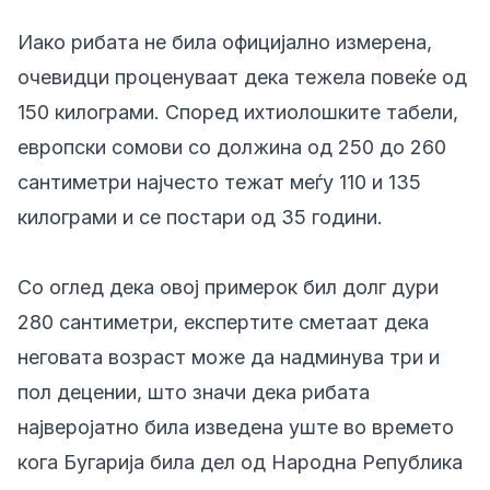
Иако рибата не била официјално измерена,
очевидци проценуваат дека тежела повеќе од
150 килограми. Според ихтиолошките табели,
европски сомови со должина од 250 до 260
сантиметри најчесто тежат меѓу 110 и 135
килограми и се постари од 35 години.
Со оглед дека овој примерок бил долг дури
280 сантиметри, експертите сметаат дека
неговата возраст може да надминува три и
пол децении, што значи дека рибата
најверојатно била изведена уште во времето
кога Бугарија била дел од Народна Република