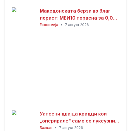
Македонската берза во благ
пораст: МБИ10 порасна за 0,08
отсто, најтргувани акциите на
Економија
•
7 август 2026
Комерцијална банка
Уапсени двајца крадци кои
„оперирале“ само со луксузни
автомобили
Балкан
•
7 август 2026