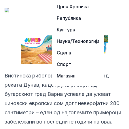
Црна Хроника
Република
Култура
Наука/Технологија
Сцена
Спорт
Вистинска риболовна сензација доаѓа од
Магазин
реката Дунав, каде група рибари од
бугарскиот град Варна успеале да уловат
џиновски европски сом долг неверојатни 280
сантиметри – еден од најголемите примероци
забележани во последните години на оваа