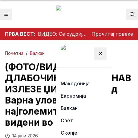
Отвори мени
Пр
ПРВА ВЕСТ:
ВИДЕО: Се судрија патничко возило и камион на патот Гостивар – Страж
Прочитај повеќе
Почетна
/
Балкан
Затвори мени
(ФОТО/ВИДЕО) ОД
ДЛАБОЧИНИТЕ НА ДУНАВ
Македонија
ИЗЛЕЗЕ ЏИН: Рибари од
Економија
Варна уловија еден од
Балкан
најголемите сомови
видени во Европа
Свет
Скопје
14 јуни 2026