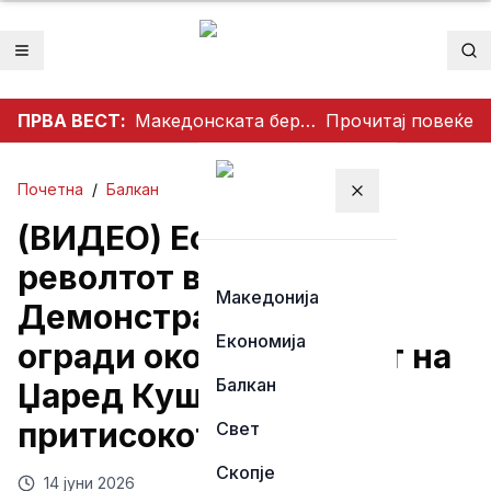
Отвори мени
Пр
ПРВА ВЕСТ:
Македонската берза во благ пораст: МБИ10 порасна за 0,08 отсто, најтргувани акциите на Комерцијална банка
Прочитај повеќе
Почетна
/
Балкан
Затвори мени
(ВИДЕО) Ескалира
револтот во Албанија:
Македонија
Демонстранти урнаа
Економија
огради околу проектот на
Балкан
Џаред Кушнер, расте
притисокот врз Рама
Свет
Скопје
14 јуни 2026