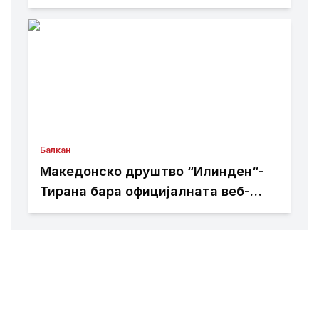
домовите
Балкан
Македонско друштво “Илинден“-
Тирана бара официјалната веб-
страница на Општина Пустец да
биде достапна и на македонски
јазик