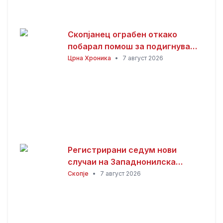
Скопјанец ограбен откако
побарал помош за подигнување
пари од банкомат
Црна Хроника
•
7 август 2026
Регистрирани седум нови
случаи на Западнонилска
треска во Скопје
Скопје
•
7 август 2026