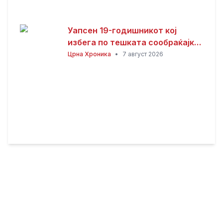
Уапсен 19-годишникот кој
избега по тешката сообраќајка
во Ѓорче Петров
Црна Хроника
•
7 август 2026