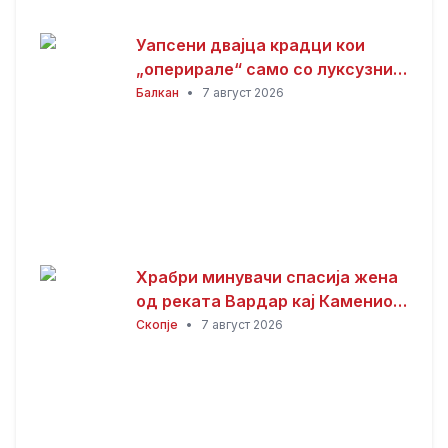
Уапсени двајца крадци кои
„оперирале“ само со луксузни
автомобили
Балкан
•
7 август 2026
Храбри минувачи спасија жена
од реката Вардар кај Камениот
мост
Скопје
•
7 август 2026