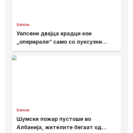
Балкан
Уапсени двајца крадци кои
„оперирале“ само со луксузни
автомобили
Балкан
Шумски пожар пустоши во
Албанија, жителите бегаат од