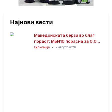
Најнови вести
Македонската берза во благ
пораст: МБИ10 порасна за 0,08
отсто, најтргувани акциите на
Економија
•
7 август 2026
Комерцијална банка