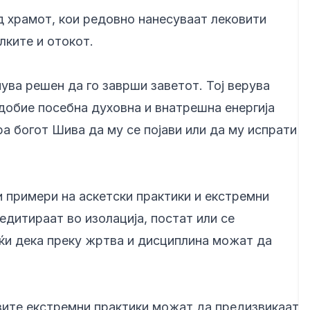
д храмот, кои редовно нанесуваат лековити
лките и отокот.
ува решен да го заврши заветот. Тој верува
добие посебна духовна и внатрешна енергија
ра богот Шива да му се појави или да му испрати
и примери на аскетски практики и екстремни
едитираат во изолација, постат или се
ќи дека преку жртва и дисциплина можат да
вите екстремни практики можат да предизвикаат