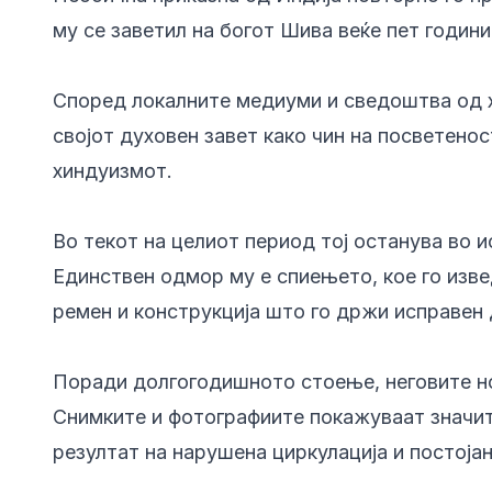
му се заветил на богот Шива веќе пет години
Според локалните медиуми и сведоштва од х
својот духовен завет како чин на посветено
хиндуизмот.
Во текот на целиот период тој останува во 
Единствен одмор му е спиењето, кое го изве
ремен и конструкција што го држи исправен 
Поради долгогодишното стоење, неговите но
Снимките и фотографиите покажуваат значит
резултат на нарушена циркулација и постоја