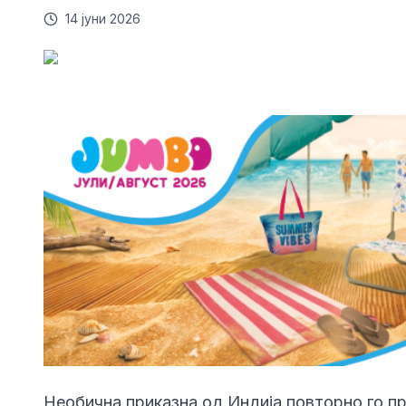
14 јуни 2026
Необична приказна од Индија повторно го пр