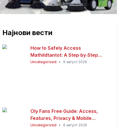
Најнови вести
How to Safely Access
Mathildtantot: A Step‑by‑Step
Premium Guide
Uncategorized
•
6 август 2026
Oly Fans Free Guide: Access,
Features, Privacy & Mobile
Experience
Uncategorized
•
6 август 2026