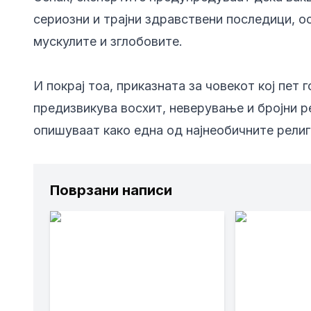
сериозни и трајни здравствени последици, ос
мускулите и зглобовите.
И покрај тоа, приказната за човекот кој пет
предизвикува восхит, неверување и бројни р
опишуваат како една од најнеобичните рели
Поврзани написи