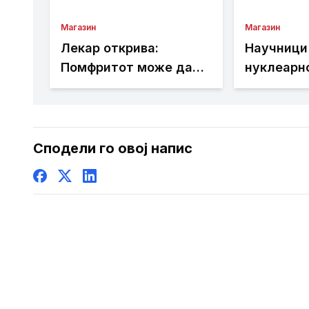
Магазин
Магазин
Лекар открива:
Научници
Помфритот може да
нуклеарно
помогне во
последна
топлотните бранови,
астероид
но причината ќе ве
можел да 
изненади
Земјата
Сподели го овој напис