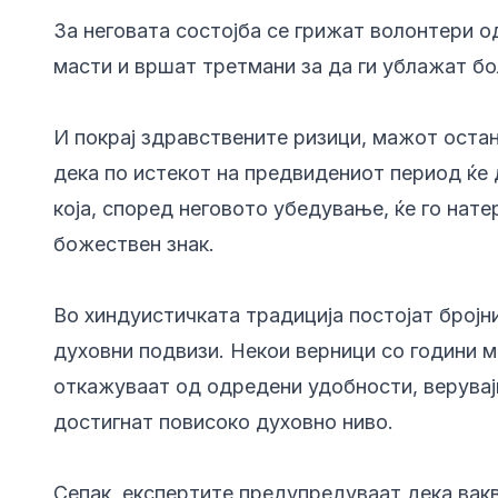
За неговата состојба се грижат волонтери о
масти и вршат третмани за да ги ублажат бо
И покрај здравствените ризици, мажот остан
дека по истекот на предвидениот период ќе 
која, според неговото убедување, ќе го нате
божествен знак.
Во хиндуистичката традиција постојат бројн
духовни подвизи. Некои верници со години м
откажуваат од одредени удобности, верувај
достигнат повисоко духовно ниво.
Сепак, експертите предупредуваат дека вак