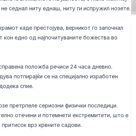
 не седнал ниту еднаш, ниту ги испружил нозете.
рамот каде престојува, верникот го започнал
ст кон едно од најпочитуваните божества во
исправена положба речиси 24 часа дневно.
дува потпирајќи се на специјално изработен
додека спие.
зе претрпеле сериозни физички последици.
елно отечени и потемнети екстремитети, што е
н притисок врз крвните садови.