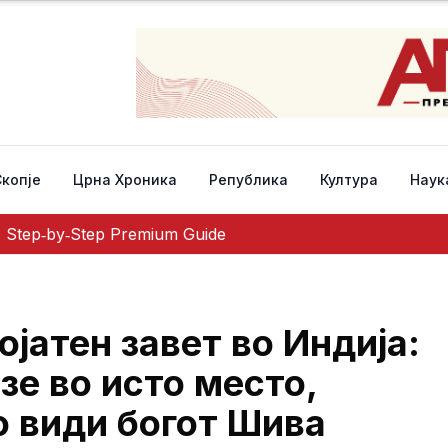
Скопје
Црна Хроника
Република
Култура
Наук
A Step‑by‑Step Premium Guide
атен завет во Индија:
зе во исто место,
го види богот Шива