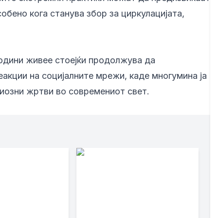
обено кога станува збор за циркулацијата,
 години живее стоејќи продолжува да
еакции на социјалните мрежи, каде многумина ја
гиозни жртви во современиот свет.