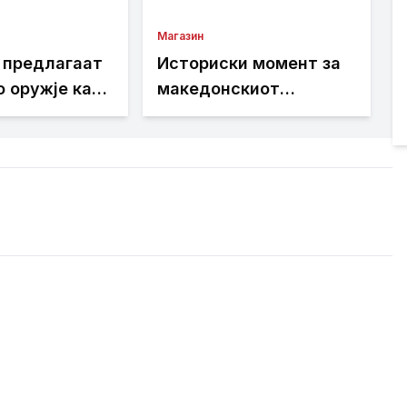
Магазин
 предлагаат
Историски момент за
 оружје како
македонскиот
 одбрана од
автомобилизам: Иџе е
 што би
прв возач од Балканот
ја загрози
што ќе вози прототип
„Норма“, еден од само
12 во светот