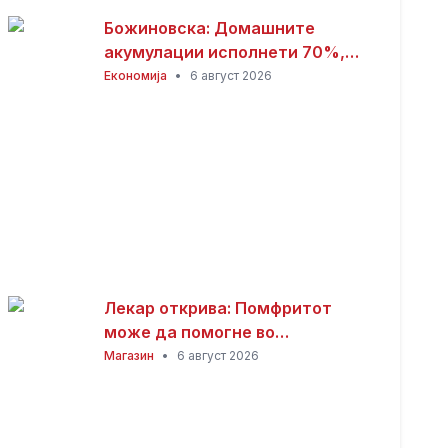
Божиновска: Домашните
акумулации исполнети 70%,
обезбедена стабилност на
Економија
•
6 август 2026
енергетскиот систем
Лекар открива: Помфритот
може да помогне во
топлотните бранови, но
Магазин
•
6 август 2026
причината ќе ве изненади