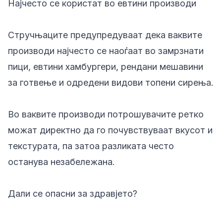
Најчесто се користат во евтини производи
Стручњаците предупредуваат дека ваквите
производи најчесто се наоѓаат во замрзнати
пици, евтини хамбургери, рендани мешавини
за готвење и одредени видови топени сирења.
Во ваквите производи потрошувачите ретко
можат директно да го почувствуваат вкусот и
текстурата, па затоа разликата често
останува незабележана.
Дали се опасни за здравјето?