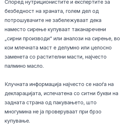
Според нутриционистите и експертите за
безбедност на храната, голем дел од
потрошувачите не забележуваат дека
наместо сирење купуваат таканаречени
„сирни производи“ или аналози на сирење, во
кои млечната маст е делумно или целосно
заменета со растителни масти, најчесто
палмино масло.
Клучната информација најчесто се наоѓа на
декларацијата, испечатена со ситни букви на
задната страна од пакувањето, што
многумина не ја проверуваат при брзо
купување.