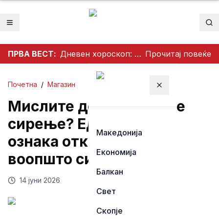
Отвори мени
Пр
ПРВА ВЕСТ:
Дневен хороскоп: Нови можности, љубовни пресврти и совети за здравјето за сите хороскопски знаци
Прочитај повеќе
Почетна
/
Магазин
Затвори мени
Мислите дека купувате
сирење? Една ситна
Македонија
ознака открива дали е
Економија
воопшто сирење.
Балкан
14 јуни 2026
Свет
Скопје