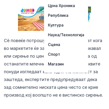
Црна Хроника
Република
Култура
Наука/Технологија
Сѐ повеќе потрошувачи се изненадуваат кога
Сцена
во маркетите ќе забележат рендан кашкавал
Спорт
или сирење по цена значително пониска од
останатите млечни производи. Иако ваквите
Магазин
понуди изгледаат како одлична можност за
заштеда, експертите предупредуваат дека
зад сомнително ниската цена често се крие
производ кој воопшто не е вистинско сирење.