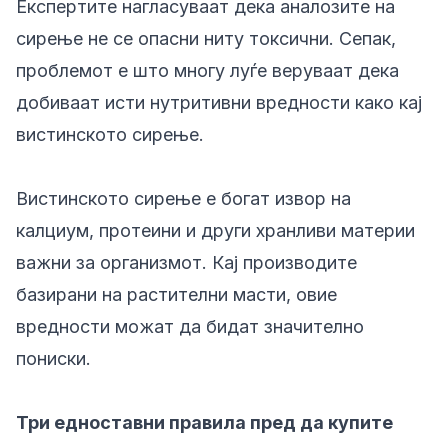
Експертите нагласуваат дека аналозите на
сирење не се опасни ниту токсични. Сепак,
проблемот е што многу луѓе веруваат дека
добиваат исти нутритивни вредности како кај
вистинското сирење.
Вистинското сирење е богат извор на
калциум, протеини и други хранливи материи
важни за организмот. Кај производите
базирани на растителни масти, овие
вредности можат да бидат значително
пониски.
Три едноставни правила пред да купите