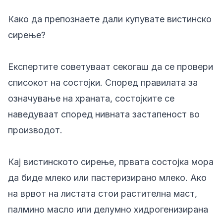
Како да препознаете дали купувате вистинско
сирење?
Експертите советуваат секогаш да се провери
списокот на состојки. Според правилата за
означување на храната, состојките се
наведуваат според нивната застапеност во
производот.
Кај вистинското сирење, првата состојка мора
да биде млеко или пастеризирано млеко. Ако
на врвот на листата стои растителна маст,
палмино масло или делумно хидрогенизирана