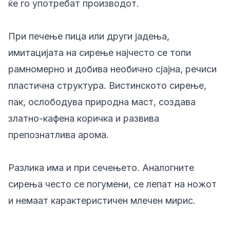
ќе го употребат производот.
При печење пица или други јадења,
имитацијата на сирење најчесто се топи
рамномерно и добива необично сјајна, речиси
пластична структура. Вистинското сирење,
пак, ослободува природна маст, создава
златно-кафена коричка и развива
препознатлива арома.
Разлика има и при сечењето. Аналогните
сирења често се погумени, се лепат на ножот
и немаат карактеристичен млечен мирис.