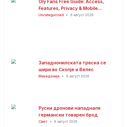
Oly Fans Free Guide: Access,
Features, Privacy & Mobile
Experience
Uncategorized
•
6 август 2026
Западнонилската треска се
шири во Скопје и Велес
Македонија
•
6 август 2026
Руски дронови нападнале
германски товарен брод
Свет
•
6 август 2026