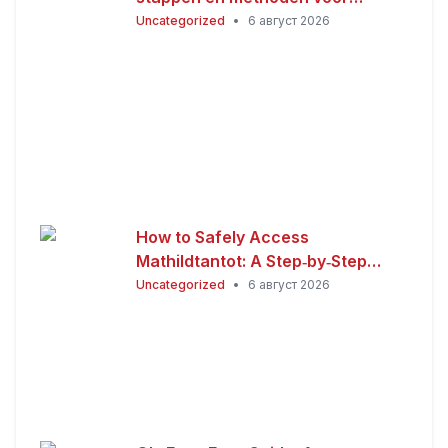
Nederlandse spelers
Uncategorized
•
6 август 2026
How to Safely Access
Mathildtantot: A Step‑by‑Step
Premium Guide
Uncategorized
•
6 август 2026