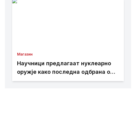
Магазин
Научници предлагаат нуклеарно
оружје како последна одбрана од
астероид што би можел да ја
загрози Земјата