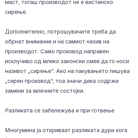
маст, тогаш производот не е вистинско
сирење.
Дополнително, потрошувачите треба да
обрнат внимание и на самиот назив на
производот. Само производ направен
исклучиво од млеко законски смее да го носи
називот „сирење“. Ако на пакувањето пишува
„сирен производ“, тоа значи дека содржи
замени за млечните состојки.
Разликата се забележува и при готвење
Многумина ја откриваат разликата дури кога