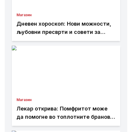
Магазин
Дневен хороскоп: Нови можности,
љубовни пресврти и совети за
здравјето за сите хороскопски
знаци
Магазин
Лекар открива: Помфритот може
да помогне во топлотните бранови,
но причината ќе ве изненади