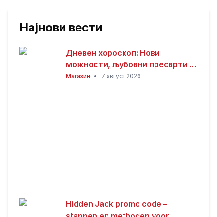
Најнови вести
Дневен хороскоп: Нови
можности, љубовни пресврти и
совети за здравјето за сите
Магазин
•
7 август 2026
хороскопски знаци
Hidden Jack promo code –
stappen en methoden voor