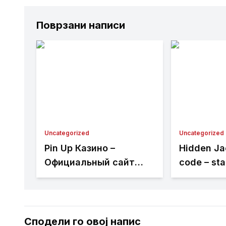
Поврзани написи
Uncategorized
Uncategorized
Pin Up Казино –
Hidden Ja
Официальный сайт
code – st
Пин Ап вход на
methoden
зеркало (2026)
Nederland
Сподели го овој напис