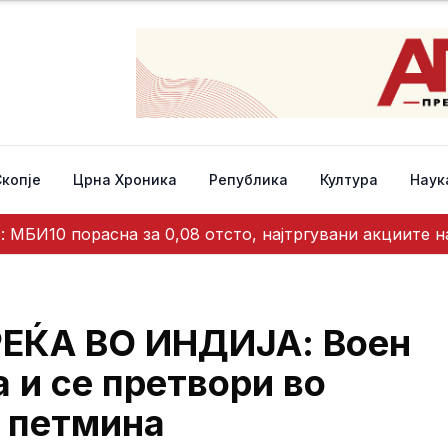
Скопје
Црна Хроника
Република
Култура
Наук
: МБИ10 порасна за 0,08 отсто, најтргувани акциите н
ЕЌА ВО ИНДИЈА: Воен
а и се претвори во
а петмина