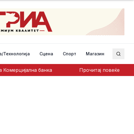
а/Технологија
Сцена
Спорт
Магазин
Пребар
а Комерцијална банка
Прочитај повеќе