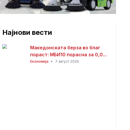
Најнови вести
Македонската берза во благ
пораст: МБИ10 порасна за 0,08
отсто, најтргувани акциите на
Економија
•
7 август 2026
Комерцијална банка