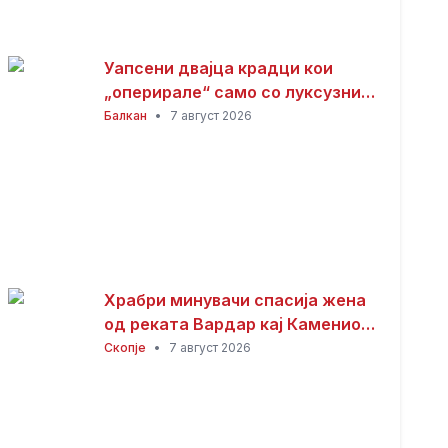
Уапсени двајца крадци кои
„оперирале“ само со луксузни
автомобили
Балкан
•
7 август 2026
Храбри минувачи спасија жена
од реката Вардар кај Камениот
мост
Скопје
•
7 август 2026