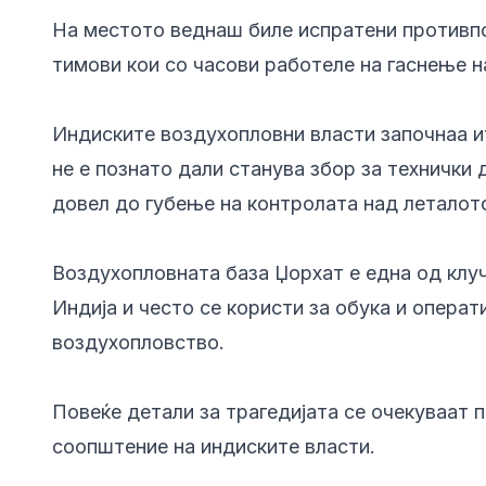
На местото веднаш биле испратени противпо
тимови кои со часови работеле на гаснење 
Индиските воздухопловни власти започнаа ит
не е познато дали станува збор за технички
довел до губење на контролата над леталот
Воздухопловната база Џорхат е една од клу
Индија и често се користи за обука и опера
воздухопловство.
Повеќе детали за трагедијата се очекуваат 
соопштение на индиските власти.