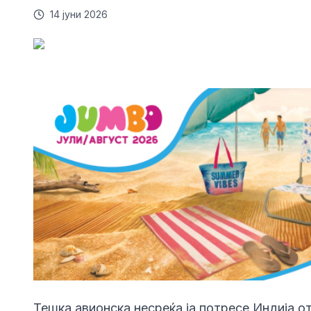
14 јуни 2026
Тешка авионска несреќа ја потресе Индија о