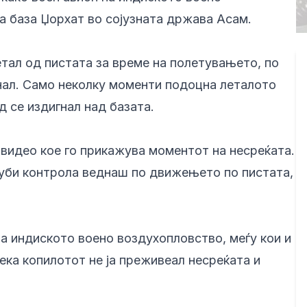
а база Џорхат во сојузната држава Асам.
тал од пистата за време на полетувањето, по
рнал. Само неколку моменти подоцна леталото
д се издигнал над базата.
 видео кое го прикажува моментот на несреќата.
губи контрола веднаш по движењето по пистата,
а индиското воено воздухопловство, меѓу кои и
ека копилотот не ја преживеал несреќата и