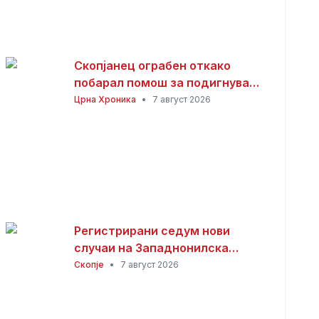
Скопјанец ограбен откако
побарал помош за подигнување
пари од банкомат
Црна Хроника
•
7 август 2026
Регистрирани седум нови
случаи на Западнонилска
треска во Скопје
Скопје
•
7 август 2026