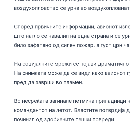
воздухопловство се урна во воздухопловнат
Според првичните информации, авионот изле
што нагло се навалил на една страна и се у
било зафатено од силен пожар, а густ црн ча
На социјалните мрежи се појави драматично
На снимката може да се види како авионот 
пред да заврши во пламен.
Во несреќата загинале петмина припадници н
командантот на летот. Властите потврдија д
починал од здобиените тешки повреди.