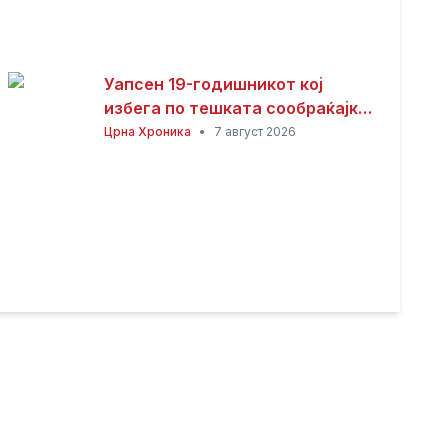
Уапсен 19-годишникот кој
избега по тешката сообраќајка
во Ѓорче Петров
Црна Хроника
•
7 август 2026