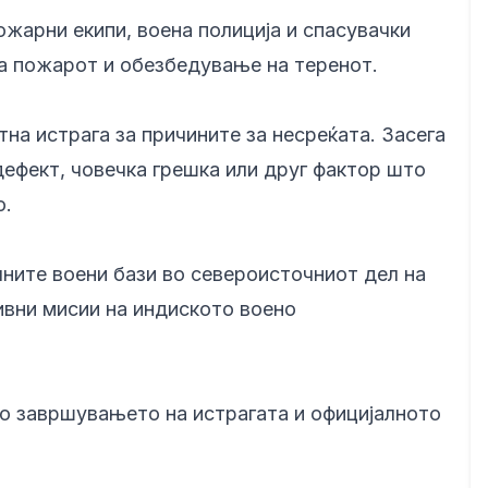
жарни екипи, воена полиција и спасувачки
на пожарот и обезбедување на теренот.
на истрага за причините за несреќата. Засега
 дефект, човечка грешка или друг фактор што
о.
чните воени бази во североисточниот дел на
тивни мисии на индиското воено
по завршувањето на истрагата и официјалното