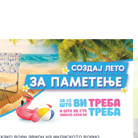
ткако воен авион на индиското воено