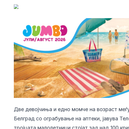
Две девојчиња и едно момче на возраст меѓу 
Белград со ограбување на аптеки, јавува Те
тројцата малолетници стојат зад над 100 кри