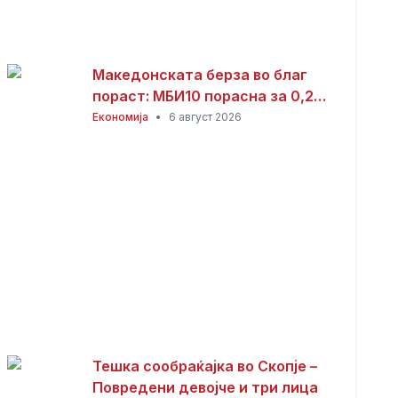
Македонската берза во благ
пораст: МБИ10 порасна за 0,26
отсто, најтргувани акциите на
Економија
•
6 август 2026
Алкалоид
Тешка сообраќајка во Скопје –
Повредени девојче и три лица