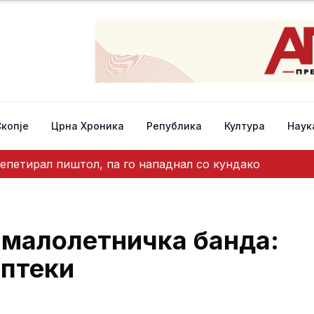
Скопје
Црна Хроника
Република
Култура
Наук
епетирал пиштол, па го нападнал со кундако
 малолетничка банда:
аптеки