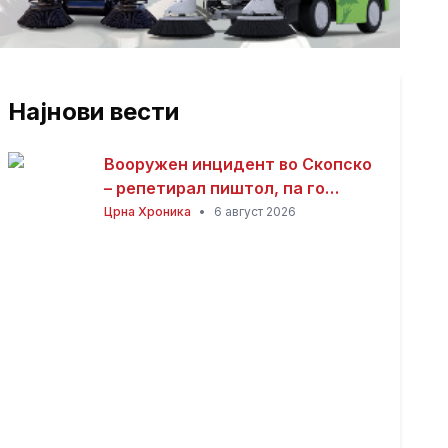
Најнови вести
Вооружен инцидент во Скопско
– репетирал пиштол, па го
нападнал со кундако
Црна Хроника
•
6 август 2026