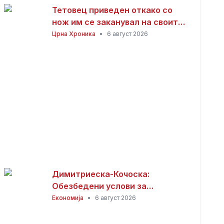
Тетовец приведен откако со
нож им се заканувал на своите
родители откако не му дале
Црна Хроника
•
6 август 2026
пари
Димитриеска-Кочоска:
Обезбедени услови за
продолжување на изградбата
Економија
•
6 август 2026
на железничката пруга кон
Бугарија