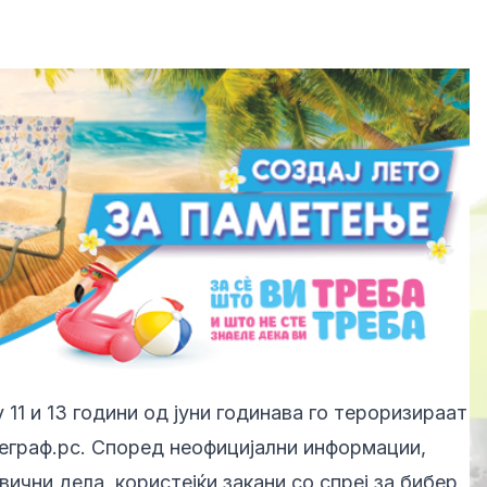
11 и 13 години од јуни годинава го тероризираат
леграф.рс. Според неофицијални информации,
вични дела, користејќи закани со спреј за бибер