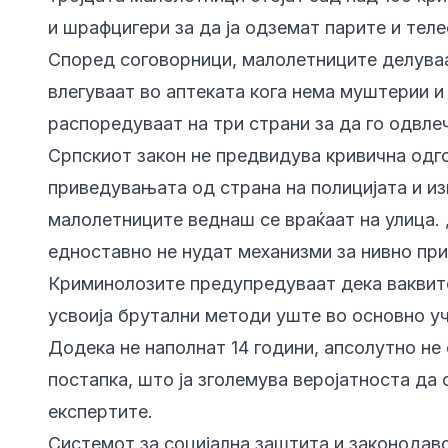
и шрафцигери за да ја одземат парите и тел
Според соговорници, малолетниците делуваа
влегуваат во аптеката кога нема муштерии 
распоредуваат на три страни за да го одвле
Српскиот закон не предвидува кривична одгов
приведувањата од страна на полицијата и и
малолетниците веднаш се враќаат на улица. 
едноставно не нудат механизми за нивно пр
Криминолозите предупредуваат дека ваквите
усвоија брутални методи уште во основно уч
Додека не наполнат 14 години, апсолутно не 
постапка, што ја зголемува веројатноста да 
експертите.
Системот за социјална заштита и законодав