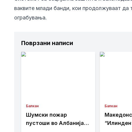
ваквите млади банди, кои продолжуваат да т
ограбувања.
Поврзани написи
Балкан
Балкан
Шумски пожар
Македонс
пустоши во Албанија,
“Илинден
жителите бегаат од
бара офи