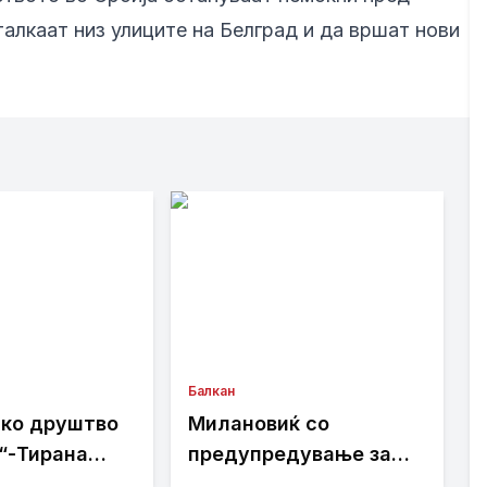
алкаат низ улиците на Белград и да вршат нови
Балкан
ко друштво
Милановиќ со
“-Тирана
предупредување за
цијалната
регионот: