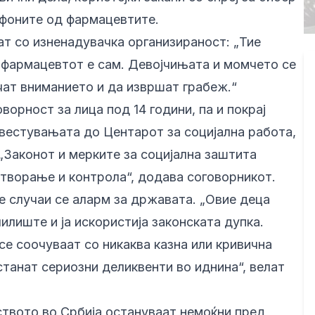
ефоните од фармацевтите.
т со изненадувачка организираност: „Тие
и фармацевтот е сам. Девојчињата и момчето се
чат вниманието и да извршат грабеж.“
орност за лица под 14 години, па и покрај
звестувањата до Центарот за социјална работа,
„Законот и мерките за социјална заштита
итворање и контрола“, додава соговорникот.
 случаи се аларм за државата. „Овие деца
илиште и ја искористија законската дупка.
се соочуваат со никаква казна или кривична
станат сериозни деликвенти во иднина“, велат
ството во Србија остануваат немоќни пред