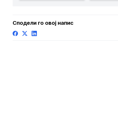
домовите
веб-стра
Општина 
биде дост
Сподели го овој напис
македонск