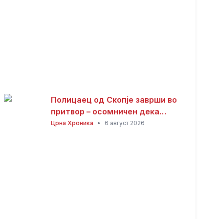
Полицаец од Скопје заврши во
притвор – осомничен дека
присвоил пари од сообраќајни
Црна Хроника
•
6 август 2026
казни