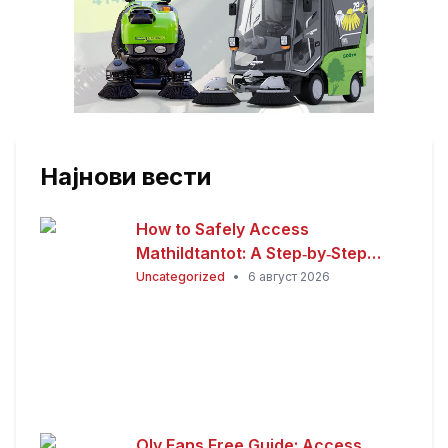
Најнови вести
How to Safely Access
Mathildtantot: A Step‑by‑Step
Premium Guide
Uncategorized
•
6 август 2026
Oly Fans Free Guide: Access,