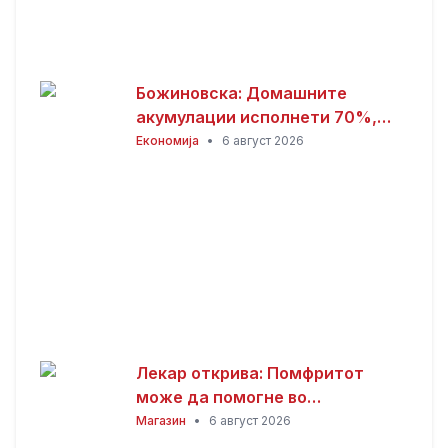
Божиновска: Домашните
акумулации исполнети 70%,
обезбедена стабилност на
Економија
•
6 август 2026
енергетскиот систем
Лекар открива: Помфритот
може да помогне во
топлотните бранови, но
Магазин
•
6 август 2026
причината ќе ве изненади