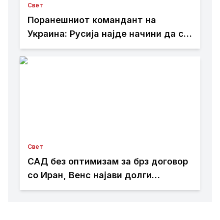
Свет
Поранешниот командант на
Украина: Русија најде начини да се
спротивстави на западното оружје
Свет
САД без оптимизам за брз договор
со Иран, Венс најави долги
преговори