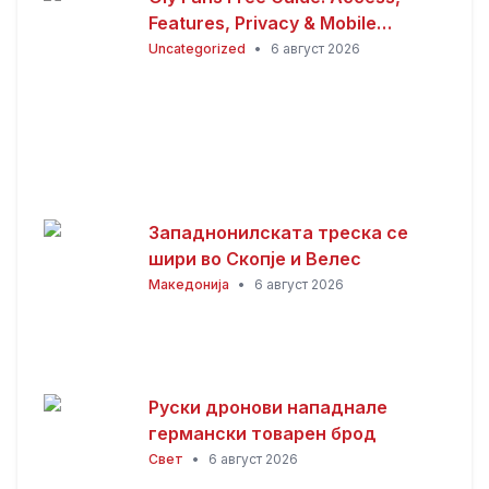
Features, Privacy & Mobile
Experience
Uncategorized
•
6 август 2026
Западнонилската треска се
шири во Скопје и Велес
Македонија
•
6 август 2026
Руски дронови нападнале
германски товарен брод
Свет
•
6 август 2026