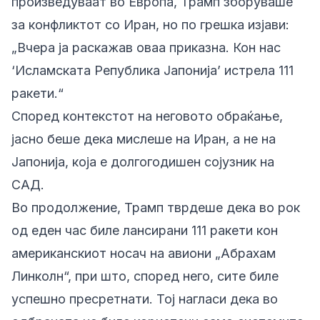
произведуваат во Европа, Трамп зборуваше
за конфликтот со Иран, но по грешка изјави:
„Вчера ја раскажав оваа приказна. Кон нас
‘Исламската Република Јапонија’ истрела 111
ракети.“
Според контекстот на неговото обраќање,
јасно беше дека мислеше на Иран, а не на
Јапонија, која е долгогодишен сојузник на
САД.
Во продолжение, Трамп тврдеше дека во рок
од еден час биле лансирани 111 ракети кон
американскиот носач на авиони „Абрахам
Линколн“, при што, според него, сите биле
успешно пресретнати. Тој нагласи дека во