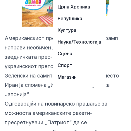
Црна Хроника
Република
Култура
Американскиот претседател Доналд Трамп
Наука/Технологија
направи необичен лапсус за време на
Сцена
заедничката прес-конференција со
Спорт
украинскиот претседател Володимир
Зеленски на самитот на НАТО, кога наместо
Магазин
Иран ја спомена „Исламската Република
Јапонија“.
Одговарајќи на новинарско прашање за
можноста американските ракети-
пресретнувачи „Патриот“ да се