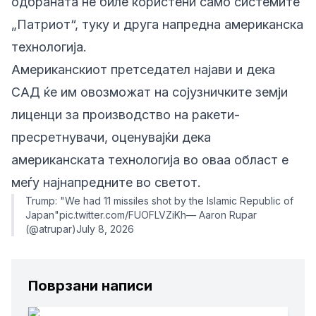
одбраната не биле користени само системите
„Патриот“, туку и друга напредна американска
технологија.
Американскиот претседател најави и дека
САД ќе им овозможат на сојузничките земји
лиценци за производство на ракети-
пресретнувачи, оценувајќи дека
американската технологија во оваа област е
меѓу најнапредните во светот.
Trump: "We had 11 missiles shot by the Islamic Republic of
Japan"pic.twitter.com/FUOFLVZiKh— Aaron Rupar
(@atrupar)July 8, 2026
Поврзани написи