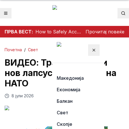
Отвори мени
Пр
ПРВА ВЕСТ:
How to Safely Access Mathildtantot: A Step‑by‑Step Premium Guide
Прочитај повеќе
Почетна
/
Свет
Затвори мени
ВИДЕО: Трамп направи
нов лапсус на самитот на
Македонија
НАТО
Економија
8 јули 2026
Балкан
Свет
Скопје