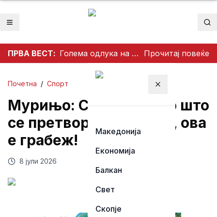
Отвори мени
Пр
ПРВА ВЕСТ:
Голема одлука на ТИСА: Поранешниот претседател на Врховниот суд Андраш Бака кандидат за претседател на Унгарија
Прочитај повеќе
Почетна
/
Спорт
Затвори мени
Мурињо: Срамота е во што
се претвора фудбалот, ова
Македонија
е грабеж!
Економија
8 јули 2026
Балкан
Свет
Скопје