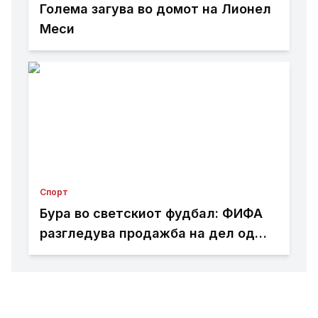
Голема загува во домот на Лионел
Меси
Спорт
Бура во светскиот фудбал: ФИФА
разгледува продажба на дел од
Мундијалот?