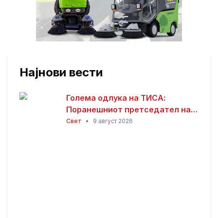
Најнови вести
Голема одлука на ТИСА:
Поранешниот претседател на
Врховниот суд Андраш Бака
Свет
•
9 август 2026
кандидат за претседател на
Унгарија