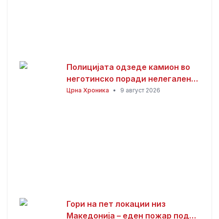
Полицијата одзеде камион во
неготинско поради нелегален
ископ и транспорт на песок
Црна Хроника
•
9 август 2026
Гори на пет локации низ
Македонија – еден пожар под