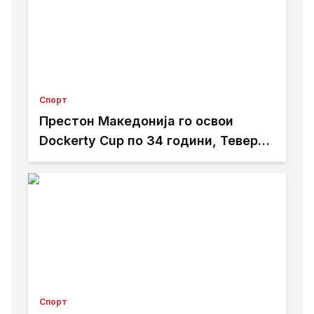
Спорт
Престон Македонија го освои
Dockerty Cup по 34 години, Тевере
прогласен за најдобар играч
Спорт