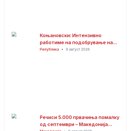
Коњановски: Интензивно
работиме на подобрување на
инфраструктурата во Битола
Република
•
9 август 2026
(ВИДЕО)
Речиси 5.000 првачиња помалку
од септември – Македонија