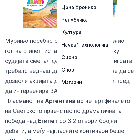
Црна Хроника
Република
Култура
Мурињо посебно се осврна на поништениот
Наука/Технологија
гол на Египет, истакнувајќи дека, доколку
Сцена
судијата сметал дека имало прекршок, играта
Спорт
требало веднаш да биде прекината, а не да се
дозволи акцијата да заврши со погодок пред
Магазин
да интервенира ВАР.
Пласманот на
Аргентина
во четвртфиналето
на Светското првенство по драматичната
победа над
Египет
со 3:2 отвори бројни
дебати, а меѓу најгласните критичари беше