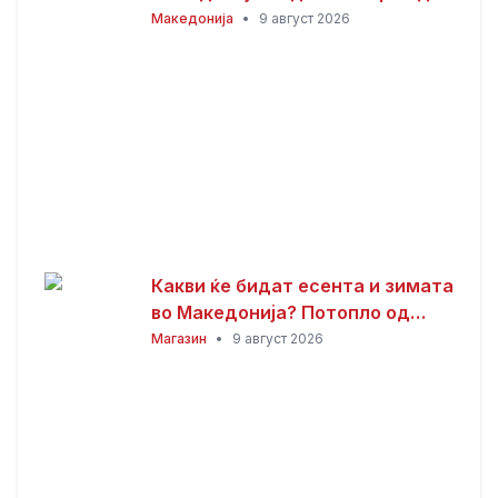
контрола, три изгаснати
Македонија
•
9 август 2026
Какви ќе бидат есента и зимата
во Македонија? Потопло од
просекот, но со можни
Магазин
•
9 август 2026
невремиња