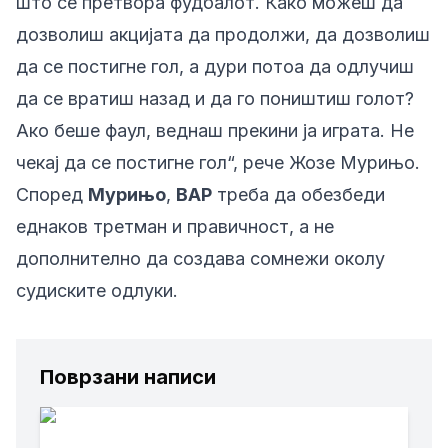
што се претвора фудбалот. Како можеш да
дозволиш акцијата да продолжи, да дозволиш
да се постигне гол, а дури потоа да одлучиш
да се вратиш назад и да го поништиш голот?
Ако беше фаул, веднаш прекини ја играта. Не
чекај да се постигне гол“, рече Жозе Мурињо.
Според
Мурињо
,
ВАР
треба да обезбеди
еднаков третман и правичност, а не
дополнително да создава сомнежи околу
судиските одлуки.
Поврзани написи