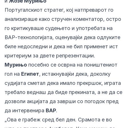
и
Жозе Мурињо
Португалскиот стратег, кој натпреварот го
анализираше како стручен коментатор, остро
го критикуваше судењето и употребата на
ВАР-технологијата, оценувајќи дека одлуките
биле недоследни и дека не бил применет ист
критериум за двете репрезентации.
Мурињо
посебно се осврна на поништениот
гол на
Египет
, истакнувајќи дека, доколку
судијата сметал дека имало прекршок, играта
требало веднаш да биде прекината, а не да се
дозволи акцијата да заврши со погодок пред
да интервенира
ВАР
.
„Ова е грабеж сред бел ден. Срамота е во