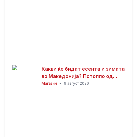
Какви ќе бидат есента и зимата
во Македонија? Потопло од
просекот, но со можни
Магазин
•
9 август 2026
невремиња