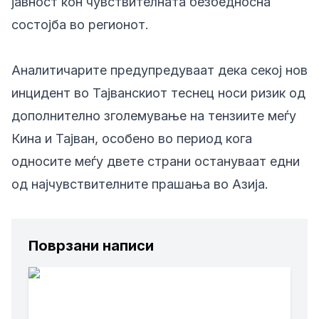
јавност кон чувствителната безбедносна
состојба во регионот.
Аналитичарите предупредуваат дека секој нов
инцидент во Тајванскиот теснец носи ризик од
дополнително зголемување на тензиите меѓу
Кина и Тајван, особено во период кога
односите меѓу двете страни остануваат едни
од најчувствителните прашања во Азија.
Поврзани написи