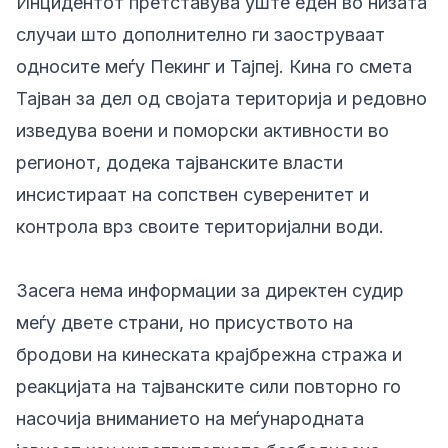
Инцидентот претставува уште еден во низата
случаи што дополнително ги заоструваат
односите меѓу Пекинг и Тајпеј. Кина го смета
Тајван за дел од својата територија и редовно
изведува воени и поморски активности во
регионот, додека тајванските власти
инсистираат на сопствен суверенитет и
контрола врз своите територијални води.
Засега нема информации за директен судир
меѓу двете страни, но присуството на
бродови на кинеската крајбрежна стража и
реакцијата на тајванските сили повторно го
насочија вниманието на меѓународната