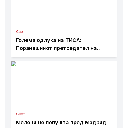
Свет
Голема одлука на ТИСА:
Поранешниот претседател на
Врховниот суд Андраш Бака
кандидат за претседател на
Унгарија
Свет
Мелони не попушта пред Мадрид: