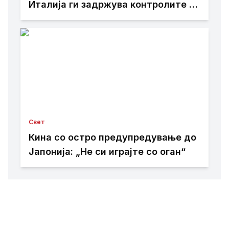
Италија ги задржува контролите со
Шпанија
Свет
Кина со остро предупредување до
Јапонија: „Не си играјте со оган“