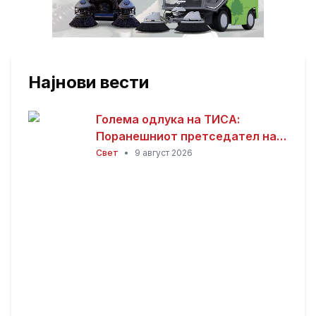
Најнови вести
Голема одлука на ТИСА:
Поранешниот претседател на
Врховниот суд Андраш Бака
Свет
•
9 август 2026
кандидат за претседател на
Унгарија