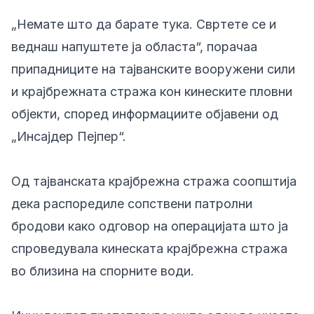
„Немате што да барате тука. Свртете се и
веднаш напуштете ја областа“, порачаа
припадниците на тајванските вооружени сили
и крајбрежната стража кон кинеските пловни
објекти, според информациите објавени од
„Инсајдер Пејпер“.
Од тајванската крајбрежна стража соопштија
дека распоредиле сопствени патролни
бродови како одговор на операцијата што ја
спроведувала кинеската крајбрежна стража
во близина на спорните води.