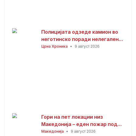
Полицијата одзеде камион во
неготинско поради нелегален
ископ и транспорт на песок
Црна Хроника
•
9 август 2026
Гори на пет локации низ
Македонија – еден пожар под
контрола, три изгаснати
Македонија
•
9 август 2026