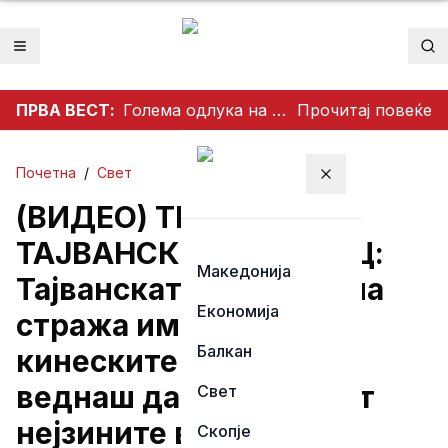
Отвори мени
Пр
ПРВА ВЕСТ:
Голема одлука на ТИСА: Поранешниот претседател на Врховниот суд Андраш Бака кандидат за претседател на Унгарија
Прочитај повеќе
Почетна
/
Свет
Затвори мени
(ВИДЕО) ТЕНЗИИ ВО
ТАЈВАНСКИОТ ТЕСНЕЦ:
Македонија
Тајванската крајбрежна
Економија
стража им нареди на
Балкан
кинеските бродови
веднаш да ги напуштат
Свет
нејзините води
Скопје