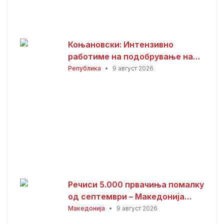
Коњановски: Интензивно
работиме на подобрување на
инфраструктурата во Битола
Република
•
9 август 2026
(ВИДЕО)
Речиси 5.000 првачиња помалку
од септември – Македонија
останува без повеќе од 100
Македонија
•
9 август 2026
паралелки