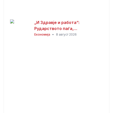
„И Здравје и работа“:
Рударството паѓа,
инвестициите стојат –
Економија
•
8 август 2026
државата мора да го ослободи
развојниот потенцијал на
Македонија