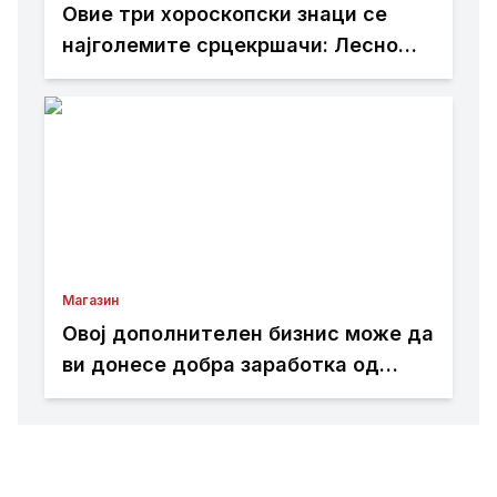
Овие три хороскопски знаци се
најголемите срцекршачи: Лесно
привлекуваат внимание, но тешко
е да се задржат
Магазин
Овој дополнителен бизнис може да
ви донесе добра заработка од
дома: Не ви треба голема почетна
инвестиција