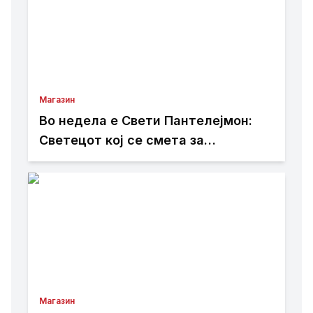
Магазин
Во недела е Свети Пантелејмон:
Светецот кој се смета за
заштитник на болните и патниците
Магазин