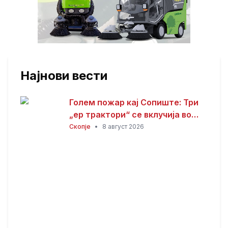
Најнови вести
Голем пожар кај Сопиште: Три
„ер трактори“ се вклучија во
гаснењето, гори
Скопје
•
8 август 2026
нискостеблеста шума