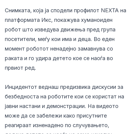
Снимката, која ја сподели профилот NEXTA на
платформата Икс, покажува хуманоиден
робот што изведува движења пред група
посетители, меѓу кои има и деца. Во еден
момент роботот ненадејно замавнува со
раката и го удира детето кое се наоѓа во
првиот ред.
Инцидентот веднаш предизвика дискусии за
безбедноста на роботите кои се користат на
јавни настани и демонстрации. На видеото
може да се забележи како присутните
реагираат изненадено по случувањето,