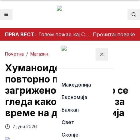
Отвори мени
Пр
ПРВА ВЕСТ:
Голем пожар кај Сопиште: Три „ер трактори“ се вклучија во гаснењето, гори нискостеблеста шума
Прочитај повеќе
Почетна
/
Магазин
Затвори мени
Хуманоиден робот
повторно предизвика
Македонија
загриженост: На видео се
Економија
гледа како удира дете за
Балкан
време на демонстрација
Свет
7 јуни 2026
Скопје