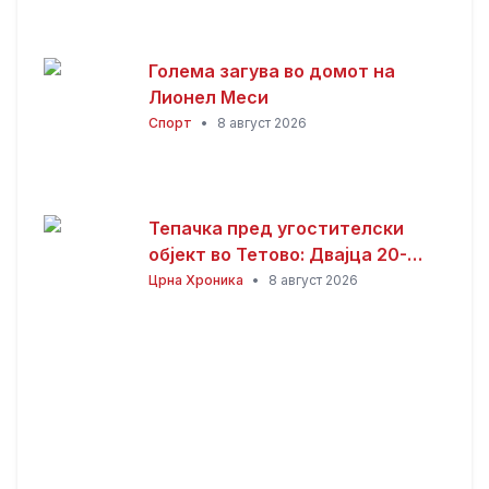
Голема загува во домот на
Лионел Меси
Спорт
•
8 август 2026
Тепачка пред угостителски
објект во Тетово: Двајца 20-
годишници избодени со нож,
Црна Хроника
•
8 август 2026
тројца приведени