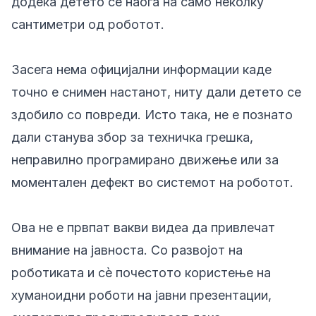
додека детето се наоѓа на само неколку
сантиметри од роботот.
Засега нема официјални информации каде
точно е снимен настанот, ниту дали детето се
здобило со повреди. Исто така, не е познато
дали станува збор за техничка грешка,
неправилно програмирано движење или за
моментален дефект во системот на роботот.
Ова не е првпат вакви видеа да привлечат
внимание на јавноста. Со развојот на
роботиката и сè почестото користење на
хуманоидни роботи на јавни презентации,