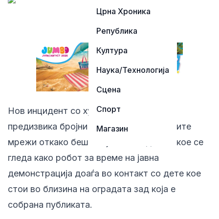
Црна Хроника
Република
Култура
Наука/Технологија
Сцена
Спорт
Нов инцидент со хуманоиден робот
предизвика бројни реакции на социјалните
Магазин
мрежи откако беше објавено видео на кое се
гледа како робот за време на јавна
демонстрација доаѓа во контакт со дете кое
стои во близина на оградата зад која е
собрана публиката.