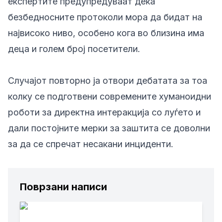
експертите предупредуваат дека
безбедносните протоколи мора да бидат на
највисоко ниво, особено кога во близина има
деца и голем број посетители.
Случајот повторно ја отвори дебатата за тоа
колку се подготвени современите хуманоидни
роботи за директна интеракција со луѓето и
дали постојните мерки за заштита се доволни
за да се спречат несакани инциденти.
Поврзани написи