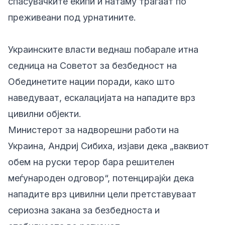
спасувачките екипи и натаму трагаат по
преживеани под урнатините.
Украинските власти веднаш побарале итна
седница на Советот за безбедност на
Обединетите нации поради, како што
наведуваат, ескалацијата на нападите врз
цивилни објекти.
Министерот за надворешни работи на
Украина, Андриј Сибиха, изјави дека „ваквиот
обем на руски терор бара решителен
меѓународен одговор“, потенцирајќи дека
нападите врз цивилни цели претставуваат
сериозна закана за безбедноста и