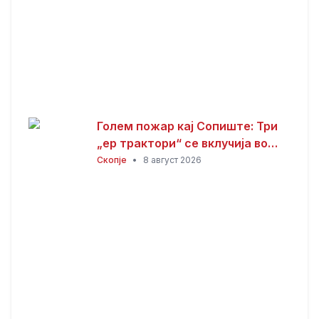
Голем пожар кај Сопиште: Три
„ер трактори“ се вклучија во
гаснењето, гори
Скопје
•
8 август 2026
нискостеблеста шума