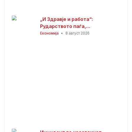
„И Здравје и работа“:
Рударството паѓа,
инвестициите стојат –
Економија
•
8 август 2026
државата мора да го ослободи
развојниот потенцијал на
Македонија