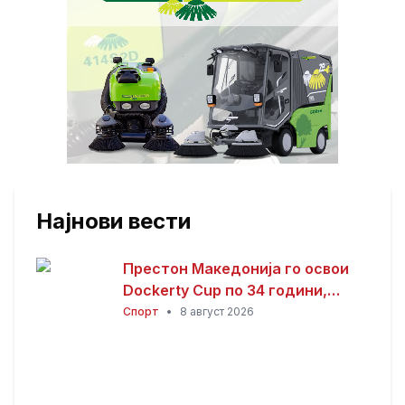
Најнови вести
Престон Македонија го освои
Dockerty Cup по 34 години,
Тевере прогласен за најдобар
Спорт
•
8 август 2026
играч