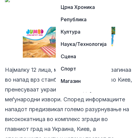
Црна Хроника
Република
Култура
Наука/Технологија
Сцена
Спорт
Најмалку 12 лица, меѓу кои и две деца, загинаа
во напад врз станбена висококатница во Киев,
Магазин
пренесуваат украинските медиуми и
меѓународни извори. Според информациите
нападот предизвикал големо разурнување на
висококатница во комплекс згради во
главниот град на Украина, Киев, а