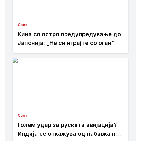
Свет
Кина со остро предупредување до
Јапонија: „Не си играјте со оган“
Свет
Голем удар за руската авијација?
Индија се откажува од набавка на