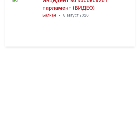
Инцидент во косовскиот
парламент (ВИДЕО)
Балкан
•
8 август 2026