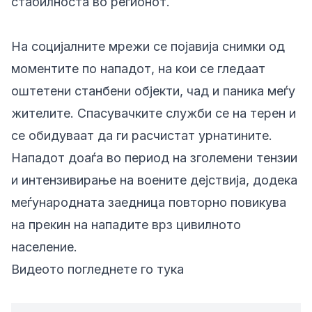
стабилноста во регионот.
На социјалните мрежи се појавија снимки од
моментите по нападот, на кои се гледаат
оштетени станбени објекти, чад и паника меѓу
жителите. Спасувачките служби се на терен и
се обидуваат да ги расчистат урнатините.
Нападот доаѓа во период на зголемени тензии
и интензивирање на воените дејствија, додека
меѓународната заедница повторно повикува
на прекин на нападите врз цивилното
население.
Видеото погледнете го тука