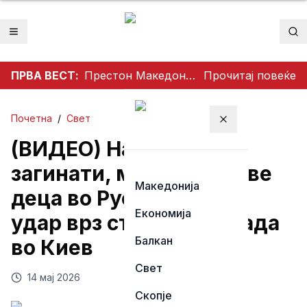
Отвори мени
Пр
ПРВА ВЕСТ:
Престон Македонија го освои Dockerty Cup по 34 години, Тевере прогласен за најдобар играч
Прочитај повеќе
Почетна
/
Свет
Затвори мени
(ВИДЕО) Најмалку 12
загинати, меѓу нив и две
Македонија
деца во Руски ракетен
Економија
удар врз станбена зграда
Балкан
во Киев
Свет
14 мај 2026
Скопје