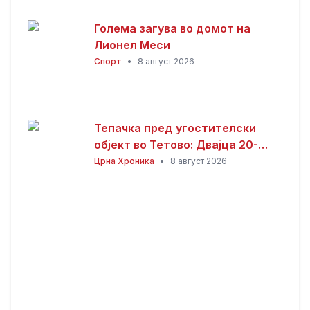
Голема загува во домот на
Лионел Меси
Спорт
•
8 август 2026
Тепачка пред угостителски
објект во Тетово: Двајца 20-
годишници избодени со нож,
Црна Хроника
•
8 август 2026
тројца приведени