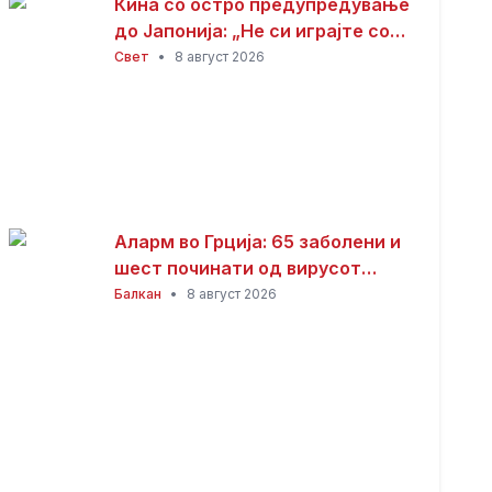
Кина со остро предупредување
до Јапонија: „Не си играјте со
оган“
Свет
•
8 август 2026
Аларм во Грција: 65 заболени и
шест починати од вирусот
Западен Нил
Балкан
•
8 август 2026