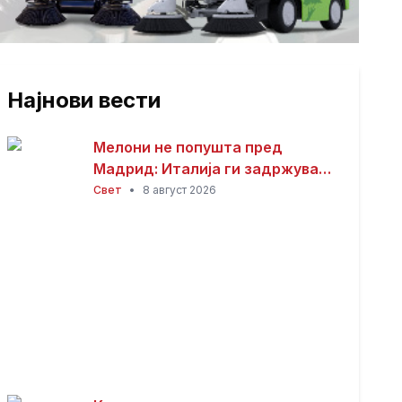
Најнови вести
Мелони не попушта пред
Мадрид: Италија ги задржува
контролите со Шпанија
Свет
•
8 август 2026