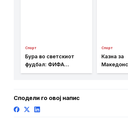
Спорт
Спорт
Бура во светскиот
Казна за
фудбал: ФИФА
Македонс
разгледува продажба
од Престо
на дел од
игра два 
Мундијалот?
без публи
навредли
Сподели го овој напис
транспар
навивачи