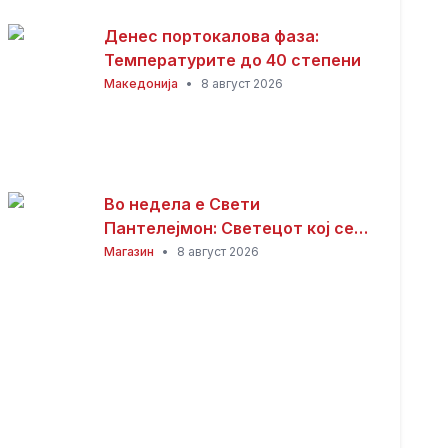
Денес портокалова фаза:
Температурите до 40 степени
Македонија
•
8 август 2026
Во недела е Свети
Пантелејмон: Светецот кој се
смета за заштитник на болните
Магазин
•
8 август 2026
и патниците