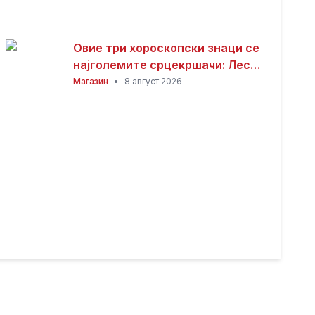
Овие три хороскопски знаци се
најголемите срцекршачи: Лесно
привлекуваат внимание, но
Магазин
•
8 август 2026
тешко е да се задржат