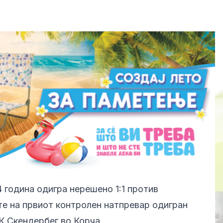
 година одигра нерешено 1:1 против
те на првиот контролен натпревар одигран
К Скендербег во Корча.