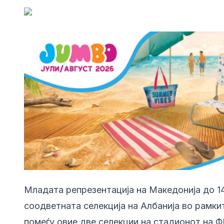
Младата репрезентација на Македонија до 14
соодветната селекција на Албанија во рамки
помеѓу овие две селекции на стадионот на Ф