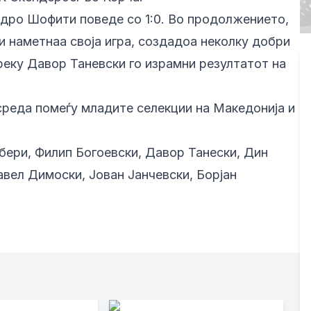
ндро Шофити поведе со 1:0. Во продолжението,
 наметнаа своја игра, создадоа неколку добри
реку Давор Таневски го израмни резултатот на
 среда помеѓу младите селекции на Македонија и
ри, Филип Богоевски, Давор Танески, Дин
авел Димоски, Јован Јанчевски, Борјан