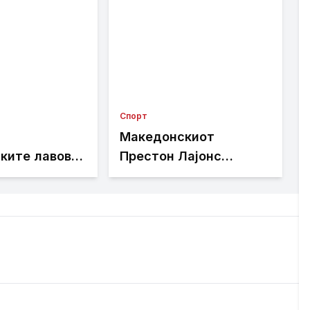
Спорт
Македонскиот
ките лавови
Престон Лајонс
н: Клубот ќе
приреди сензација: Го
натпревари
елиминира актуелниот
ка поради
освојувач на Купот на
ви
Австралија
енти на
те