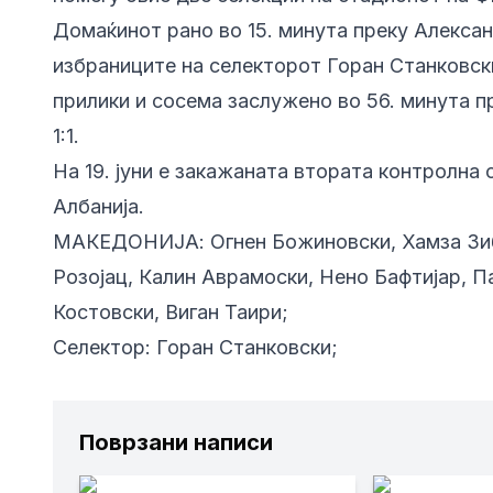
Домаќинот рано во 15. минута преку Алекса
избраниците на селекторот Горан Станковски
прилики и сосема заслужено во 56. минута п
1:1.
На 19. јуни е закажаната втората контролна
Албанија.
МАКЕДОНИЈА: Огнен Божиновски, Хамза Зибе
Розојац, Калин Аврамоски, Нено Бафтијар, П
Костовски, Виган Таири;
Селектор: Горан Станковски;
Поврзани написи