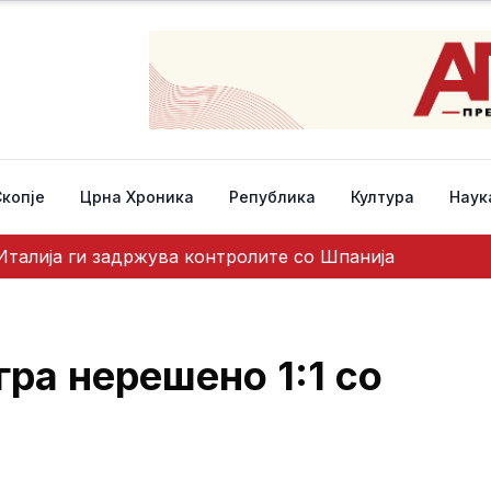
Скопје
Црна Хроника
Република
Култура
Наук
талија ги задржува контролите со Шпанија
гра нерешено 1:1 со