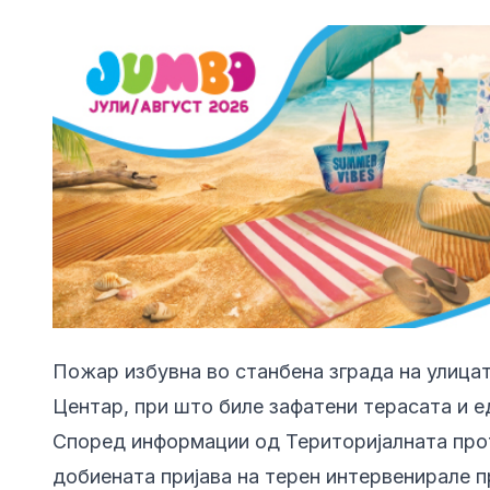
Пожар избувна во станбена зграда на улица
Центар, при што биле зафатени терасата и е
Според информации од Територијалната прот
добиената пријава на терен интервенирале 