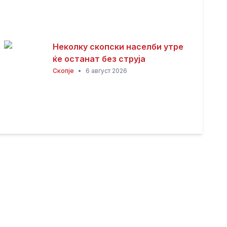
Неколку скопски населби утре
ќе останат без струја
Скопје
•
6 август 2026