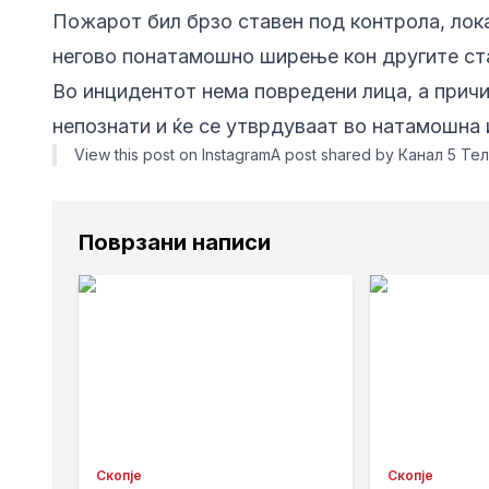
Пожарот бил брзо ставен под контрола, лока
негово понатамошно ширење кон другите ста
Во инцидентот нема повредени лица, а прич
непознати и ќе се утврдуваат во натамошна 
View this post on InstagramA post shared by Канал 5 Тел
Поврзани написи
Скопје
Скопје