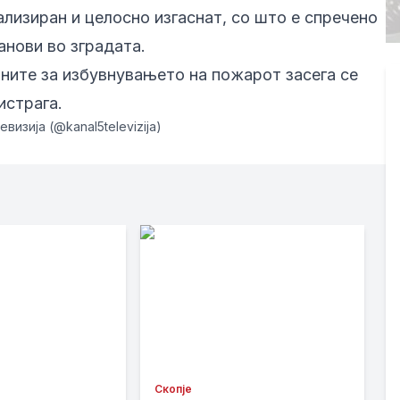
лизиран и целосно изгаснат, со што е спречено
нови во зградата.
ините за избувнувањето на пожарот засега се
истрага.
евизија (@kanal5televizija)
Скопје