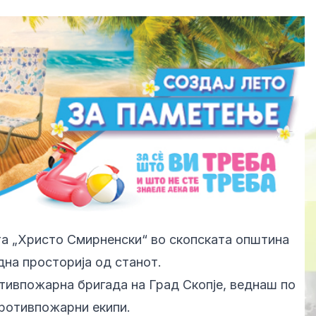
та „Христо Смирненски“ во скопската општина
дна просторија од станот.
ивпожарна бригада на Град Скопје, веднаш по
противпожарни екипи.