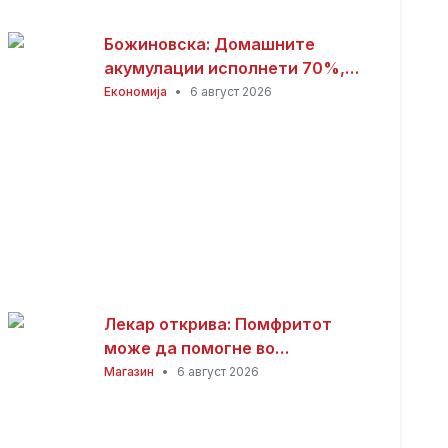
Божиновска: Домашните
акумулации исполнети 70%,
обезбедена стабилност на
Економија
•
6 август 2026
енергетскиот систем
Лекар открива: Помфритот
може да помогне во
топлотните бранови, но
Магазин
•
6 август 2026
причината ќе ве изненади