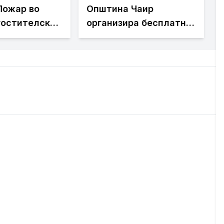
Пожар во
Општина Чаир
гостителски
организира бесплатна
 Лептокарија
школа за пливање за
интервенција
деца – пријавувањето
оголема
е во тек