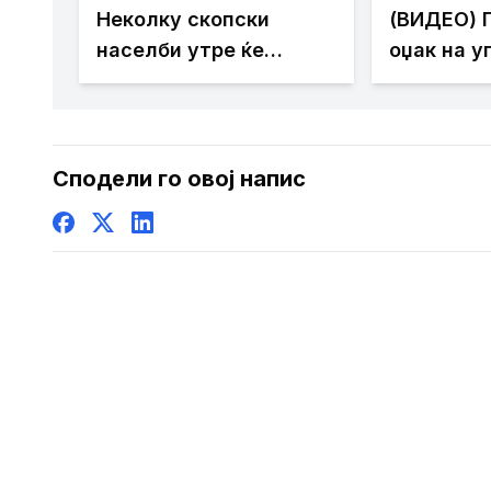
Неколку скопски
(ВИДЕО) 
населби утре ќе
оџак на у
останат без струја
објект во
– брзата 
спречи п
штета
Сподели го овој напис