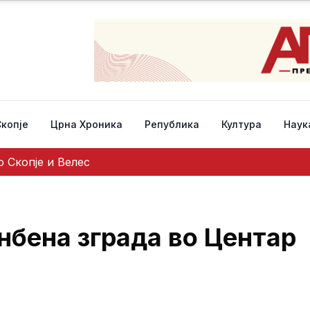
Скопје
Црна Хроника
Република
Култура
Наук
 Скопје и Велес
нбена зграда во Центар