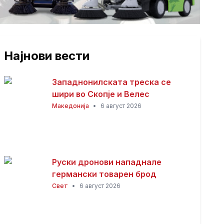
Најнови вести
Западнонилската треска се
шири во Скопје и Велес
Македонија
•
6 август 2026
Руски дронови нападнале
германски товарен брод
Свет
•
6 август 2026