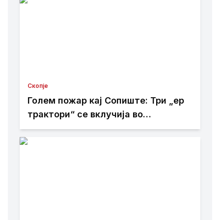
Скопје
Голем пожар кај Сопиште: Три „ер
трактори“ се вклучија во
гаснењето, гори нискостеблеста
шума