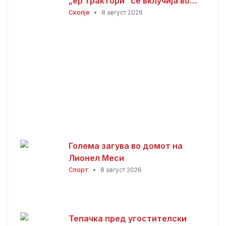
„ер трактори“ се вклучија во
гаснењето, гори
Скопје
•
8 август 2026
нискостеблеста шума
Голема загува во домот на
Лионел Меси
Спорт
•
8 август 2026
Тепачка пред угостителски