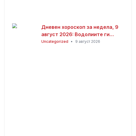
Дневен хороскоп за недела, 9
август 2026: Водолиите ги
очекува одличен ден, Јарците
Uncategorized
•
9 август 2026
среќа во љубовта, а Близнаците
успех во кариерата