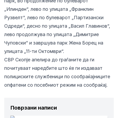
парк, во продолжение по булеварот
„Илинден“, лево по улицата „Франклин
Рузвелт“, лево по булеварот „Партизански
Одреди“, десно по улицата „Васил Главинов“,
лево продолжува по улицата „Димитрие
Чуповски“ и завршува парк Жена Борец на
улицата „11-ти Октомври“.
СВР Скопје апелира до граѓаните да ги
почитуваат наредбите што ќе ги издаваат
полициските службеници по сообраќајниците
опфатени со посебниот режим на сообраќај.
Поврзани написи