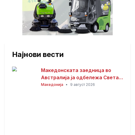
Најнови вести
Македонската заедница во
Австралија ја одбележа Света
Петка – торжествена прослава
Македонија
•
9 август 2026
во Сиднеј