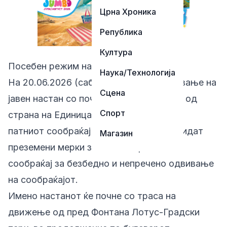
Црна Хроника
Република
Култура
Посебен режим на сообраќај во Скопје
Наука/Технологија
На 20.06.2026 (сабота) поради одржување на
Сцена
јавен настан со почеток од 18:00 часот од
Спорт
страна на Единицата за безбедност на
патниот сообраќај при СВР Скопје ќе бидат
Магазин
преземени мерки за посебен режим на
сообраќај за безбедно и непречено одвивање
на сообраќајот.
Имено настанот ќе почне со траса на
движење од пред Фонтана Лотус-Градски