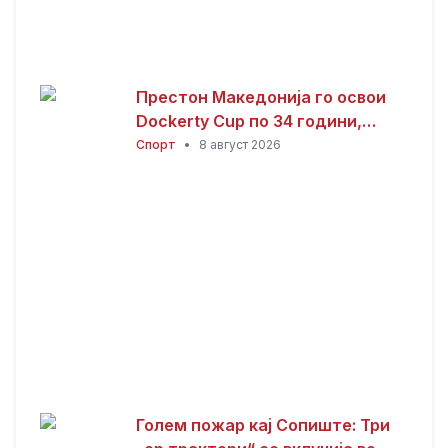
Престон Македонија го освои
Dockerty Cup по 34 години,
Тевере прогласен за најдобар
Спорт
•
8 август 2026
играч
Голем пожар кај Сопиште: Три