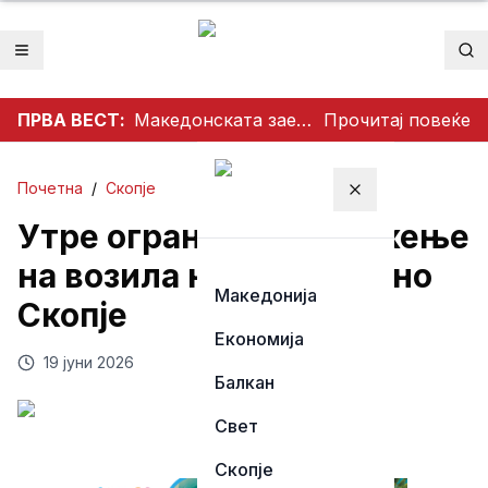
Отвори мени
Пр
ПРВА ВЕСТ:
Македонската заедница во Австралија ја одбележа Света Петка – торжествена прослава во Сиднеј
Прочитај повеќе
Почетна
/
Скопје
Затвори мени
Утре ограничено движење
на возила низ централно
Македонија
Скопје
Економија
19 јуни 2026
Балкан
Свет
Скопје