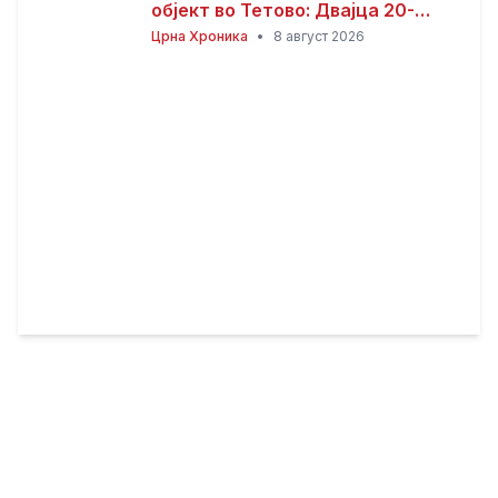
објект во Тетово: Двајца 20-
годишници избодени со нож,
Црна Хроника
•
8 август 2026
тројца приведени