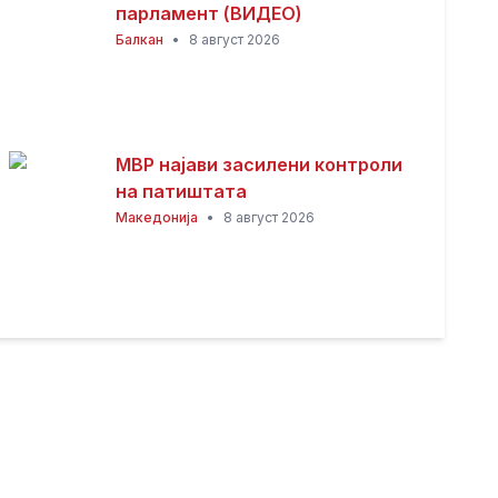
парламент (ВИДЕО)
Балкан
•
8 август 2026
МВР најави засилени контроли
на патиштата
Македонија
•
8 август 2026