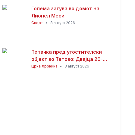
Голема загува во домот на
Лионел Меси
Спорт
•
8 август 2026
Тепачка пред угостителски
објект во Тетово: Двајца 20-
годишници избодени со нож,
Црна Хроника
•
8 август 2026
тројца приведени