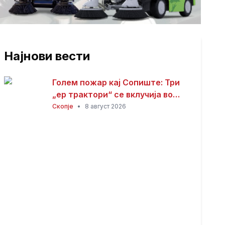
Најнови вести
Голем пожар кај Сопиште: Три
„ер трактори“ се вклучија во
гаснењето, гори
Скопје
•
8 август 2026
нискостеблеста шума