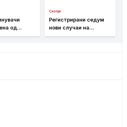
Скопје
инувачи
Регистрирани седум
ена од
нови случаи на
рдар кај
Западнонилска треска
 мост
во Скопје