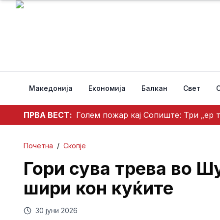
Македонија
Економија
Балкан
Свет
ПРВА ВЕСТ:
Голем пожар кај Сопиште: Три „ер 
Почетна
/
Скопје
Гори сува трева во Ш
шири кон куќите
30 јуни 2026