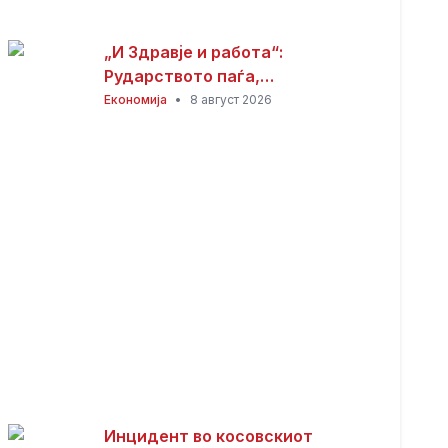
„И Здравје и работа“:
Рударството паѓа,
инвестициите стојат –
Економија
•
8 август 2026
државата мора да го ослободи
развојниот потенцијал на
Македонија
Инцидент во косовскиот