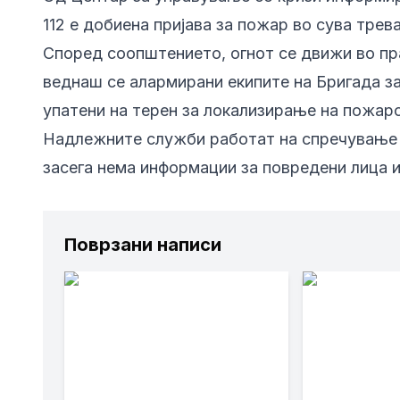
112 е добиена пријава за пожар во сува трев
Според соопштението, огнот се движи во пр
веднаш се алармирани екипите на Бригада за
упатени на терен за локализирање на пожаро
Надлежните служби работат на спречување 
засега нема информации за повредени лица 
Поврзани написи