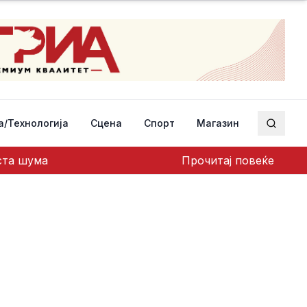
а/Технологија
Сцена
Спорт
Магазин
Пребар
еста шума
Прочитај повеќе