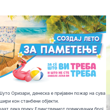
Шуто Оризари, денеска е пријавен пожар на сува
шири кон станбени објекти.
аат дека преку Единствениот повикувачки број