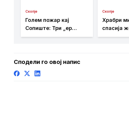
Скопје
Скопје
Голем пожар кај
Храбри м
Сопиште: Три „ер
спасија ж
трактори“ се вклучија
реката Ва
во гаснењето, гори
Камениот
нискостеблеста шума
Сподели го овој напис