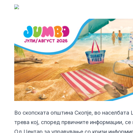
Во скопската општина Скопје, во населбата 
трева кој, според првичните информации, се 
Од Центар за управување со кризи информир