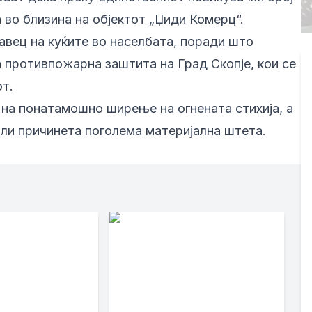
а во близина на објектот „Џиди Комерц“.
авец на куќите во населбата, поради што
 противпожарна заштита на Град Скопје, кои се
т.
на понатамошно ширење на огнената стихија, а
или причинета поголема материјална штета.