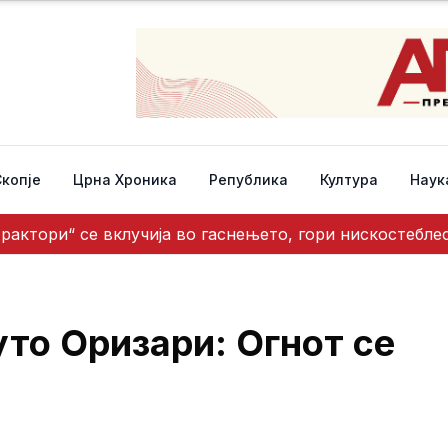
Скопје
Црна Хроника
Република
Култура
Наук
трактори“ се вклучија во гаснењето, гори нискостебл
уто Оризари: Огнот се