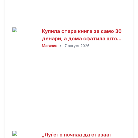
Купила стара книга за само 30
денари, а дома сфатила што
всушност пронашла: „Како да
Магазин
•
7 август 2026
добив на лотарија“
„Луѓето почнаа да ставаат