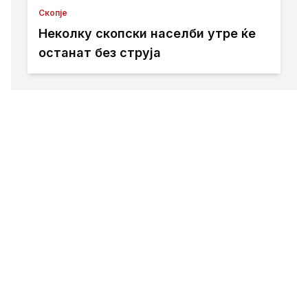
Скопје
Неколку скопски населби утре ќе
останат без струја