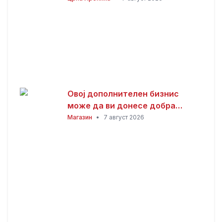
Овој дополнителен бизнис
може да ви донесе добра
заработка од дома: Не ви треба
Магазин
•
7 август 2026
голема почетна инвестиција