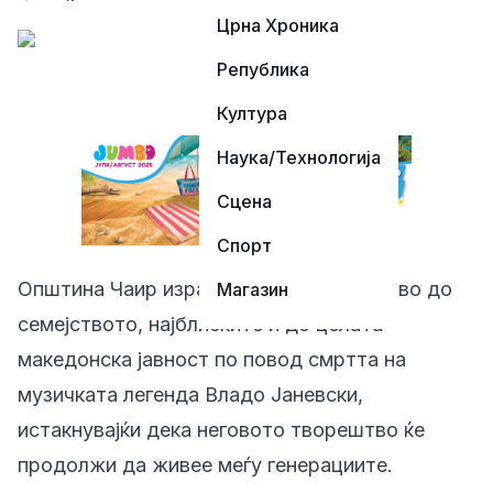
Црна Хроника
Република
Култура
Наука/Технологија
Сцена
Спорт
Општина Чаир изрази длабоко сочувство до
Магазин
семејството, најблиските и до целата
македонска јавност по повод смртта на
музичката легенда Владо Јаневски,
истакнувајќи дека неговото творештво ќе
продолжи да живее меѓу генерациите.