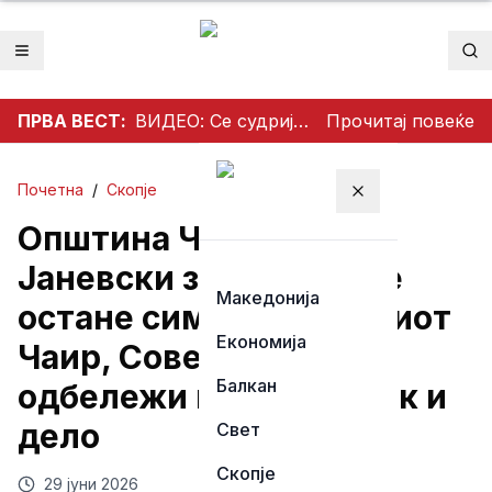
Отвори мени
Пр
ПРВА ВЕСТ:
ВИДЕО: Се судрија патничко возило и камион на патот Гостивар – Страж
Прочитај повеќе
Почетна
/
Скопје
Затвори мени
Општина Чаир: Владо
Јаневски засекогаш ќе
Македонија
остане симбол на нашиот
Економија
Чаир, Советот ќе го
Балкан
одбележи неговиот лик и
дело
Свет
Скопје
29 јуни 2026