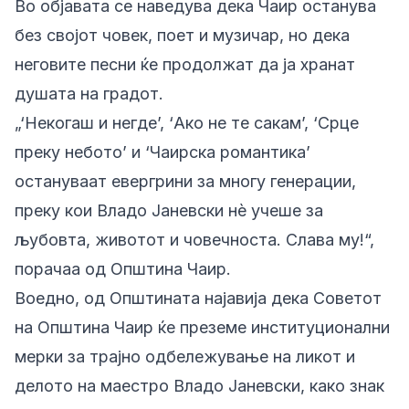
Во објавата се наведува дека Чаир останува
без својот човек, поет и музичар, но дека
неговите песни ќе продолжат да ја хранат
душата на градот.
„‘Некогаш и негде’, ‘Ако не те сакам’, ‘Срце
преку небото’ и ‘Чаирска романтика’
остануваат евергрини за многу генерации,
преку кои Владо Јаневски нè учеше за
љубовта, животот и човечноста. Слава му!“,
порачаа од Општина Чаир.
Воедно, од Општината најавија дека Советот
на Општина Чаир ќе преземе институционални
мерки за трајно одбележување на ликот и
делото на маестро Владо Јаневски, како знак