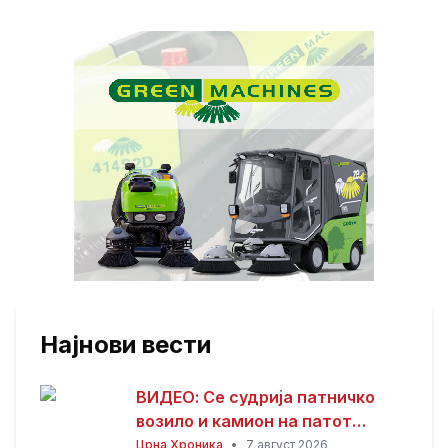
Најнови вести
ВИДЕО: Се судрија патничко
возило и камион на патот
Гостивар – Страж
Црна Хроника
•
7 август 2026