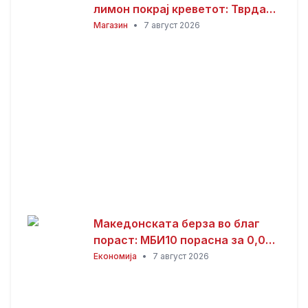
лимон покрај креветот: Тврдат
дека решава еден голем
Магазин
•
7 август 2026
проблем“
Македонската берза во благ
пораст: МБИ10 порасна за 0,08
отсто, најтргувани акциите на
Економија
•
7 август 2026
Комерцијална банка