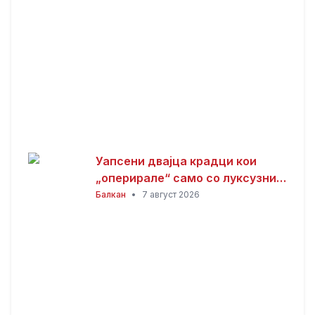
Уапсени двајца крадци кои
„оперирале“ само со луксузни
автомобили
Балкан
•
7 август 2026