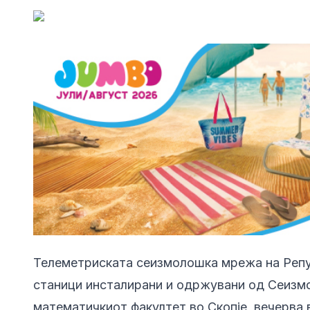
Телеметриската сеизмолошка мрежа на Репу
станици инсталирани и одржувани од Сеизм
математичкиот факултет во Скопје, вечерва 