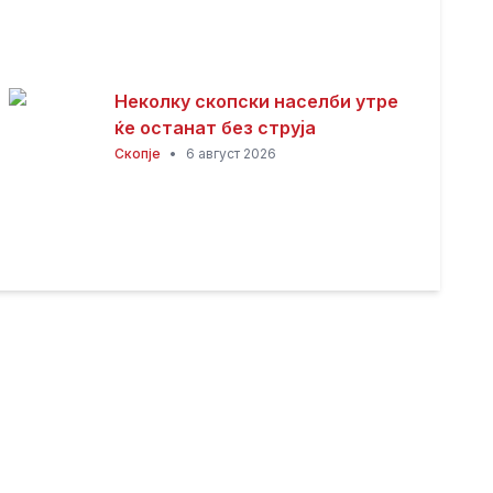
Неколку скопски населби утре
ќе останат без струја
Скопје
•
6 август 2026