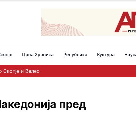
Скопје
Црна Хроника
Република
Култура
Наук
 Скопје и Велес
Македонија пред