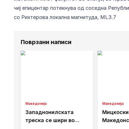
чиј епицентар потекнува од соседна Републик
со Рихтерова локална магнитуда, ML3.7
Поврзани написи
Македонија
Македонија
Западнонилската
Мицкоски
треска се шири во
Македонс
Скопје и Велес
аеродром