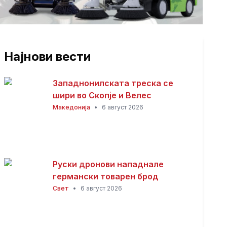
Најнови вести
Западнонилската треска се
шири во Скопје и Велес
Македонија
•
6 август 2026
Руски дронови нападнале
германски товарен брод
Свет
•
6 август 2026