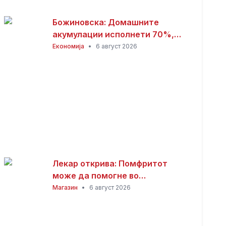
Божиновска: Домашните
акумулации исполнети 70%,
обезбедена стабилност на
Економија
•
6 август 2026
енергетскиот систем
Лекар открива: Помфритот
може да помогне во
топлотните бранови, но
Магазин
•
6 август 2026
причината ќе ве изненади