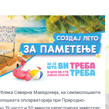
блика Северна Македонија, на сеизмолошките
олошката опсерваторија при Природно-
во 19 часот и 50 минути регистрираа земјотрес