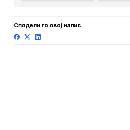
најбрзора
регионот 
резултат 
Сподели го овој напис
изминати