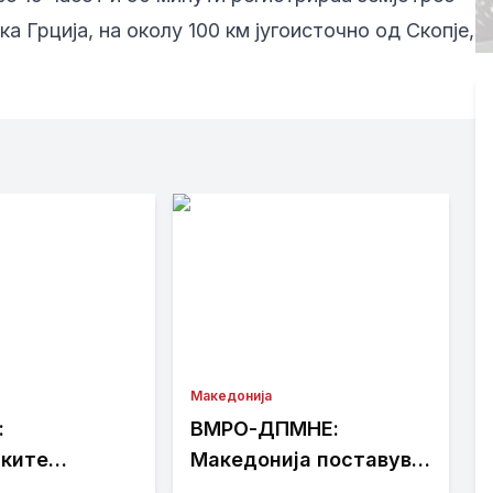
а Грција, на околу 100 км југоисточно од Скопје,
Македонија
:
ВМРО-ДПМНЕ:
ките
Македонија поставува
и се
темели за енергетска