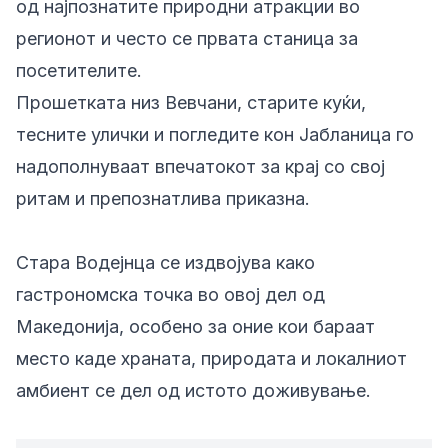
од најпознатите природни атракции во
регионот и често се првата станица за
посетителите.
Прошетката низ Вевчани, старите куќи,
тесните улички и погледите кон Јабланица го
надополнуваат впечатокот за крај со свој
ритам и препознатлива приказна.
Стара Водејнца се издвојува како
гастрономска точка во овој дел од
Македонија, особено за оние кои бараат
место каде храната, природата и локалниот
амбиент се дел од истото доживување.