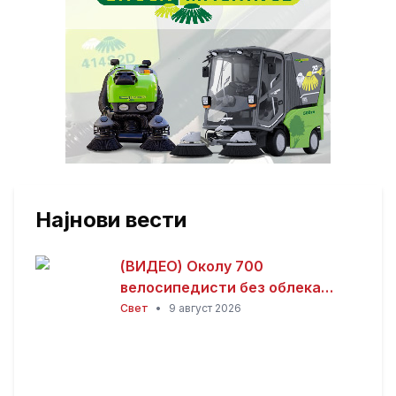
Најнови вести
(ВИДЕО) Околу 700
велосипедисти без облека
возеа низ Берлин – пораки за
Свет
•
9 август 2026
слобода на телото,
толеранција и климата