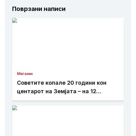
Поврзани написи
Магазин
Советите копале 20 години кон
центарот на Земјата – на 12
километри ги запреле неочекувани
услови