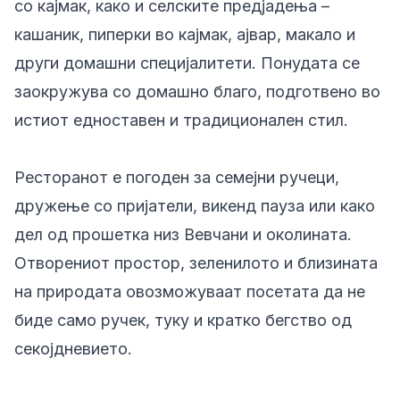
со кајмак, како и селските предјадења –
кашаник, пиперки во кајмак, ајвар, макало и
други домашни специјалитети. Понудата се
заокружува со домашно благо, подготвено во
истиот едноставен и традиционален стил.
Ресторанот е погоден за семејни ручеци,
дружење со пријатели, викенд пауза или како
дел од прошетка низ Вевчани и околината.
Отворениот простор, зеленилото и близината
на природата овозможуваат посетата да не
биде само ручек, туку и кратко бегство од
секојдневието.