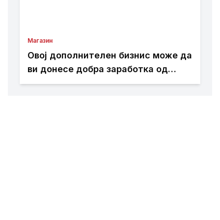
Магазин
Овој дополнителен бизнис може да
ви донесе добра заработка од
дома: Не ви треба голема почетна
инвестиција