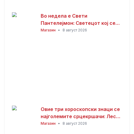
Во недела е Свети
Пантелејмон: Светецот кој се
смета за заштитник на болните
Магазин
•
8 август 2026
и патниците
Овие три хороскопски знаци се
најголемите срцекршачи: Лесно
привлекуваат внимание, но
Магазин
•
8 август 2026
тешко е да се задржат