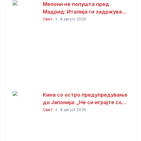
Мелони не попушта пред
Мадрид: Италија ги задржува
контролите со Шпанија
Свет
•
8 август 2026
Кина со остро предупредување
до Јапонија: „Не си играјте со
оган“
Свет
•
8 август 2026