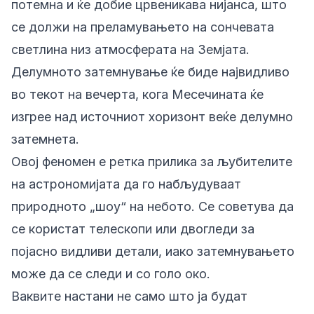
потемна и ќе добие црвеникава нијанса, што
се должи на преламувањето на сончевата
светлина низ атмосферата на Земјата.
Делумното затемнување ќе биде највидливо
во текот на вечерта, кога Месечината ќе
изгрее над источниот хоризонт веќе делумно
затемнета.
Овој феномен е ретка прилика за љубителите
на астрономијата да го набљудуваат
природното „шоу“ на небото. Се советува да
се користат телескопи или двогледи за
појасно видливи детали, иако затемнувањето
може да се следи и со голо око.
Ваквите настани не само што ја будат