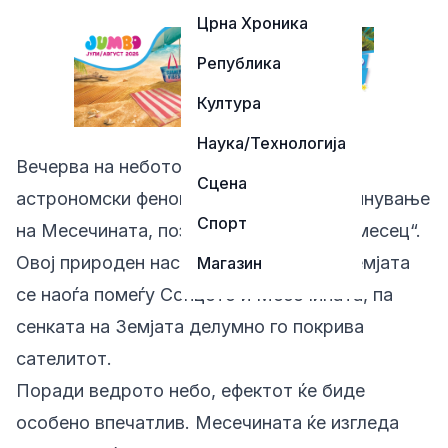
Црна Хроника
Република
Култура
Наука/Технологија
Вечерва на небото ќе се случи редок
Сцена
астрономски феномен – делумно затемнување
Спорт
на Месечината, познато и како „крвав месец“.
Овој природен настан се јавува кога Земјата
Магазин
се наоѓа помеѓу Сонцето и Месечината, па
сенката на Земјата делумно го покрива
сателитот.
Поради ведрото небо, ефектот ќе биде
особено впечатлив. Месечината ќе изгледа