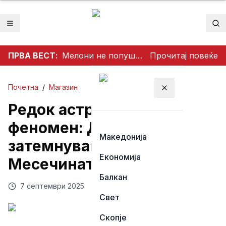
Отвори мени
Пр
ПРВА ВЕСТ:
Мелони не попушта пред Мадрид: Италија ги задржува контролите со Шпанија
Прочитај повеќе
Почетна
/
Магазин
Затвори мени
Редок астрономски
феномен: Делумно
Македонија
затемнување на
Економија
Месечината
Балкан
7 септември 2025
Свет
Скопје