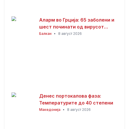
Аларм во Грција: 65 заболени и
шест починати од вирусот
Западен Нил
Балкан
•
8 август 2026
Денес портокалова фаза:
Температурите до 40 степени
Македонија
•
8 август 2026