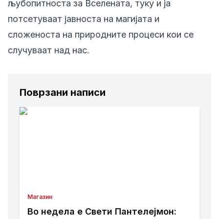
љубопитноста за Вселената, туку и ја
потсетуваат јавноста на магијата и
сложеноста на природните процеси кои се
случуваат над нас.
Поврзани написи
Магазин
Во недела е Свети Пантелејмон: