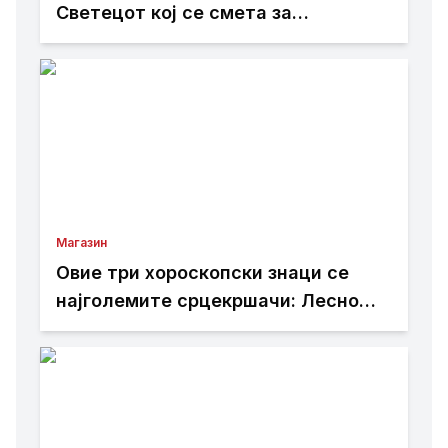
Светецот кој се смета за
заштитник на болните и патниците
Магазин
Овие три хороскопски знаци се
најголемите срцекршачи: Лесно
привлекуваат внимание, но тешко
е да се задржат