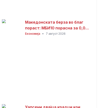
Македонската берза во благ
пораст: МБИ10 порасна за 0,08
отсто, најтргувани акциите на
Економија
•
7 август 2026
Комерцијална банка
Уапсени двајца крадци кои