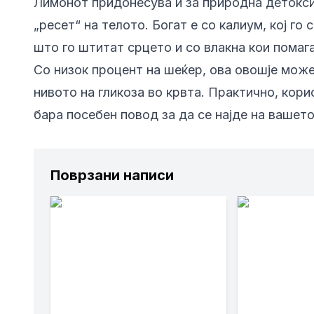
Лимонот придонесува и за природна детоксик
„ресет“ на телото. Богат е со калиум, кој г
што го штитат срцето и со влакна кои помаг
Со низок процент на шеќер, ова овошје може
нивото на гликоза во крвта. Практично, кор
бара посебен повод за да се најде на вашето
Поврзани написи