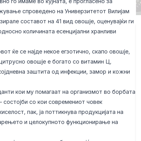
но го имаме во кујната, е прогласено за
ажување спроведено на Универзитетот Вилијам
ирале составот на 41 вид овошје, оценувајќи ги
 односно количината есенцијални хранливи
от ќе се најде некое егзотично, скапо овошје,
цитрусно овошје е богато со витамин Ц,
којдневна заштита од инфекции, замор и кожни
анти кои му помагаат на организмот во борбата
– состојби со кои современиот човек
иселост, пак, ја поттикнува продукцијата на
варењето и целокупното функционирање на