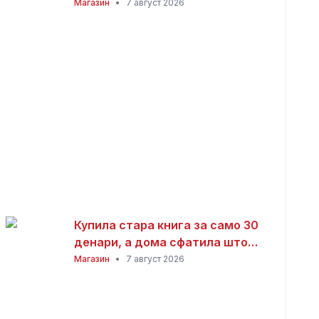
заработка од дома: Не ви треба
Магазин
•
7 август 2026
голема почетна инвестиција
Купила стара книга за само 30
денари, а дома сфатила што
всушност пронашла: „Како да
Магазин
•
7 август 2026
добив на лотарија“