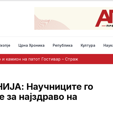
Скопје
Црна Хроника
Република
Култура
Наук
 и камион на патот Гостивар – Страж
ИЈА: Научниците го
е за најздраво на