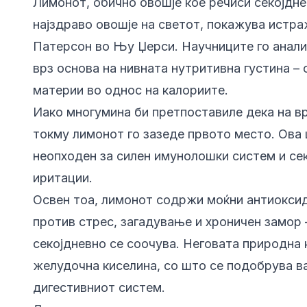
Лимонот, обично овошје кое речиси секојднев
најздраво овошје на светот, покажува истр
Патерсон во Њу Џерси. Научниците го анализ
врз основа на нивната нутритивна густина –
материи во однос на калориите.
Иако многумина би претпоставиле дека на врв
токму лимонот го зазеде првото место. Ова 
неопходен за силен имунолошки систем и се
иритации.
Освен тоа, лимонот содржи моќни антиоксид
против стрес, загадување и хроничен замор 
секојдневно се соочува. Неговата природна к
желудочна киселина, со што се подобрува 
дигестивниот систем.