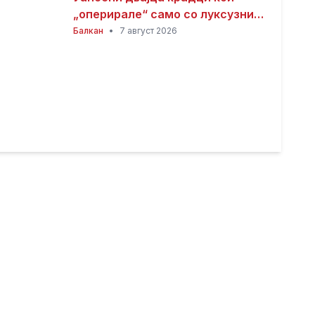
„оперирале“ само со луксузни
автомобили
Балкан
•
7 август 2026