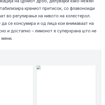
ација на црниот дроб, делувајќи како нежен
о стабилизира крвниот притисок, со флавоноиди
аат во регулирање на нивото на холестерол.
 да се консумира и од лица кои внимаваат на
исно и достапно – лимонот е суперхрана што не
 мени.