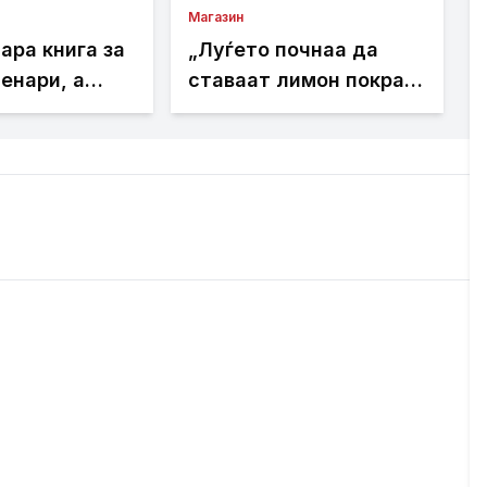
Магазин
ара книга за
„Луѓето почнаа да
енари, а
ставаат лимон покрај
тила што
креветот: Тврдат дека
 пронашла:
решава еден голем
добив на
проблем“