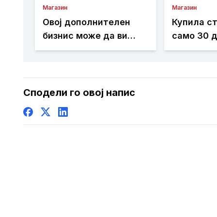
Магазин
Магазин
Овој дополнителен
Купила ст
бизнис може да ви
само 30 д
донесе добра
дома сфа
заработка од дома: Не
всушност
ви треба голема
„Како да 
почетна инвестиција
лотарија“
Сподели го овој напис