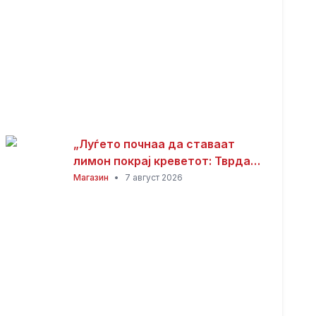
„Луѓето почнаа да ставаат
лимон покрај креветот: Тврдат
дека решава еден голем
Магазин
•
7 август 2026
проблем“