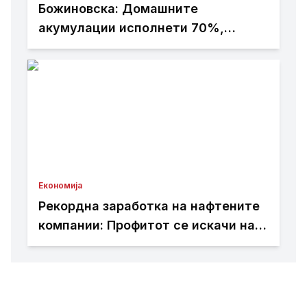
Божиновска: Домашните
акумулации исполнети 70%,
обезбедена стабилност на
енергетскиот систем
Економија
Рекордна заработка на нафтените
компании: Профитот се искачи на
93 милијарди долари