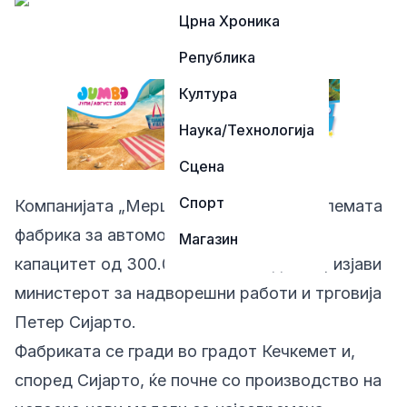
Црна Хроника
Република
Култура
Наука/Технологија
Сцена
Спорт
Компанијата „Мерцедес“ ја гради најголемата
фабрика за автомобили во Унгарија, со
Магазин
капацитет од 300.000 возила годишно, изјави
министерот за надворешни работи и трговија
Петер Сијарто.
Фабриката се гради во градот Кечкемет и,
според Сијарто, ќе почне со производство на