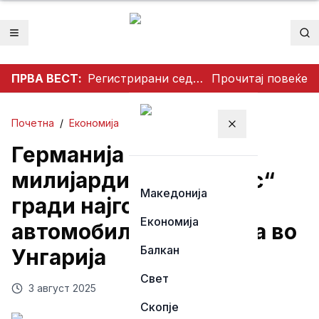
Отвори мени
Пр
ПРВА ВЕСТ:
Регистрирани седум нови случаи на Западнонилска треска во Скопје
Прочитај повеќе
Почетна
/
Економија
Затвори мени
Германија вложува
милијарди: „Мерцедес“
Македонија
гради најголема
Економија
автомобилска фабрика во
Балкан
Унгарија
Свет
3 август 2025
Скопје