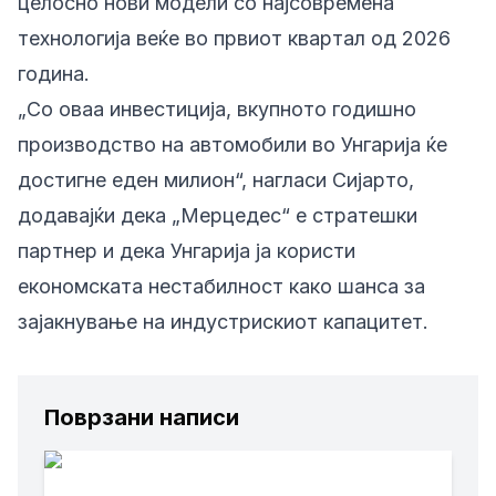
целосно нови модели со најсовремена
технологија веќе во првиот квартал од 2026
година.
„Со оваа инвестиција, вкупното годишно
производство на автомобили во Унгарија ќе
достигне еден милион“, нагласи Сијарто,
додавајќи дека „Мерцедес“ е стратешки
партнер и дека Унгарија ја користи
економската нестабилност како шанса за
зајакнување на индустрискиот капацитет.
Поврзани написи