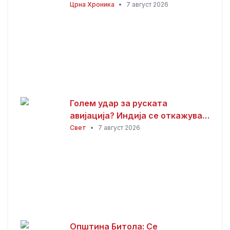
во Ѓорче Петров
Црна Хроника
•
7 август 2026
Голем удар за руската
авијација? Индија се откажува
од набавка на Су-57
Свет
•
7 август 2026
Општина Битола: Се