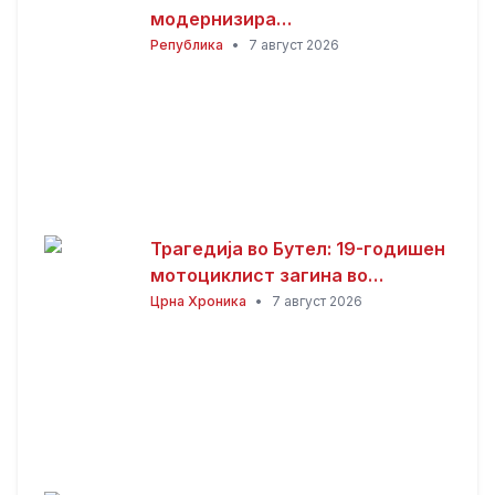
модернизира
инфраструктурата кај
Република
•
7 август 2026
Здравствениот дом
Трагедија во Бутел: 19-годишен
мотоциклист загина во
сообраќајна несреќа
Црна Хроника
•
7 август 2026