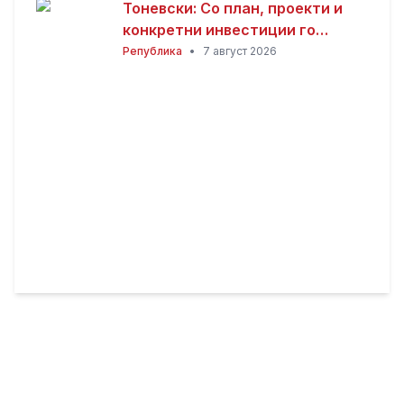
Тоневски: Со план, проекти и
конкретни инвестиции го
развиваме секое населено
Република
•
7 август 2026
место во Пробиштип