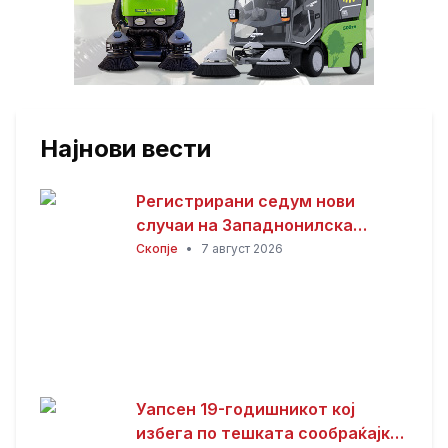
Најнови вести
Регистрирани седум нови
случаи на Западнонилска
треска во Скопје
Скопје
•
7 август 2026
Уапсен 19-годишникот кој
избега по тешката сообраќајка