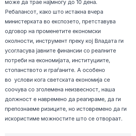
може да трае најмногу до 10 дена.
Ребалансот, како што истакна вчера
министерката во експозето, претставува
одговор на променетите економски
околности, инструмент преку кој Владата ги
усогласува јавните финансии со реалните
потреби на економијата, институциите,
стопанството и граѓаните. А особено
во услови кога светската економија се
соочува со зголемена неизвесност, наша
должност е навремено да реагираме, да ги
препознаеме ризиците, но истовремено да ги
искористиме можностите што се отвораат.