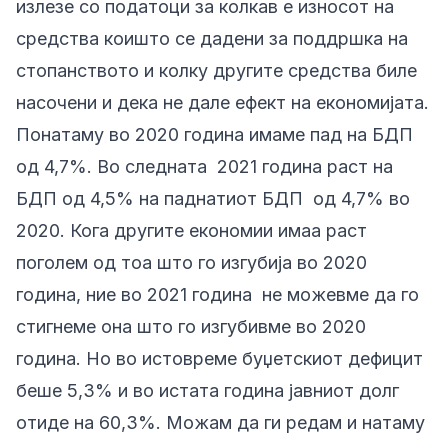
излезе со податоци за колкав е износот на
средства коишто се дадени за поддршка на
стопанството и колку другите средства биле
насочени и дека не дале ефект на економијата.
Понатаму во 2020 година имаме пад на БДП
од 4,7%. Во следната 2021 година раст на
БДП од 4,5% на паднатиот БДП од 4,7% во
2020. Кога другите економии имаа раст
поголем од тоа што го изгубија во 2020
година, ние во 2021 година не можевме да го
стигнеме она што го изгубивме во 2020
година. Но во истовреме буџетскиот дефицит
беше 5,3% и во истата година јавниот долг
отиде на 60,3%. Можам да ги редам и натаму