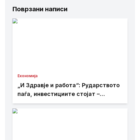
Поврзани написи
Економија
„И Здравје и работа“: Рударството
паѓа, инвестициите стојат –
државата мора да го ослободи
развојниот потенцијал на
Македонија