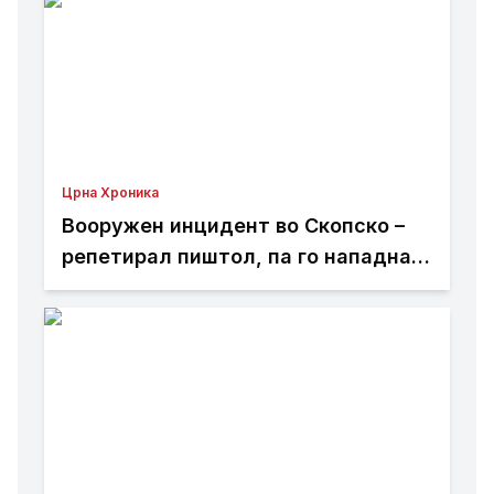
Црна Хроника
Вооружен инцидент во Скопско –
репетирал пиштол, па го нападнал
со кундако