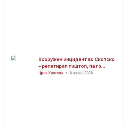
Вооружен инцидент во Скопско
– репетирал пиштол, па го
нападнал со кундако
Црна Хроника
•
6 август 2026