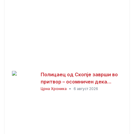
на железничката пруга кон
Бугарија
Полицаец од Скопје заврши во
притвор – осомничен дека
присвоил пари од сообраќајни
Црна Хроника
•
6 август 2026
казни