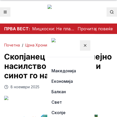
Отвори мени
Пр
ПРВА ВЕСТ:
Мицкоски: Не планираме зголемување на струјата, работиме на намалување на цената или продолжување на евтината тарифа
Прочитај повеќе
Почетна
/
Црна Хроника
Затвори мени
Скопјанец пријави семејно
насилство – сопругата и
Македонија
синот го нападнале
Економија
8 ноември 2025
Балкан
Свет
Скопје