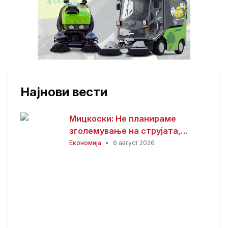
Најнови вести
Мицкоски: Не планираме
зголемување на струјата,
работиме на намалување на
Економија
•
6 август 2026
цената или продолжување на
евтината тарифа