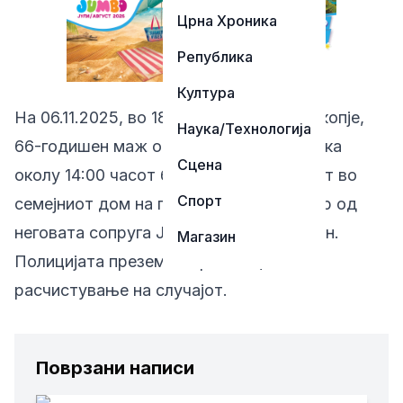
Црна Хроника
Република
Култура
На 06.11.2025, во 18:30 часот во СВР Скопје,
Наука/Технологија
66-годишен маж од Скопје пријавил дека
Сцена
околу 14:00 часот бил физички нападнат во
Спорт
семејниот дом на подрачјето на Центар од
неговата сопруга Ј.А.(51) и неговиот син.
Магазин
Полицијата презема мерки за целосно
расчистување на случајот.
Поврзани написи