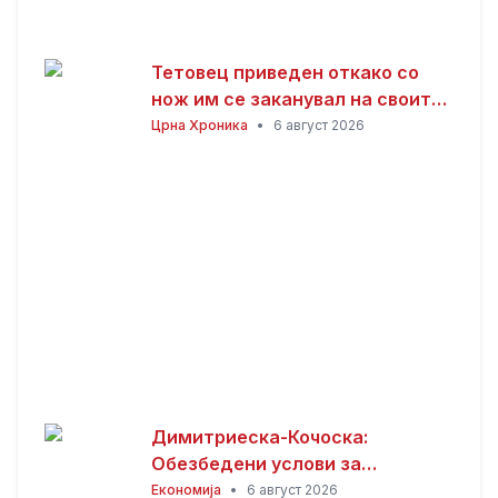
Тетовец приведен откако со
нож им се заканувал на своите
родители откако не му дале
Црна Хроника
•
6 август 2026
пари
Димитриеска-Кочоска:
Обезбедени услови за
продолжување на изградбата
Економија
•
6 август 2026