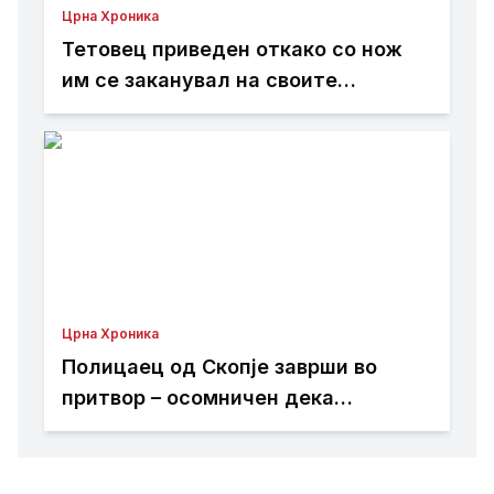
Црна Хроника
Тетовец приведен откако со нож
им се заканувал на своите
родители откако не му дале пари
Црна Хроника
Полицаец од Скопје заврши во
притвор – осомничен дека
присвоил пари од сообраќајни
казни