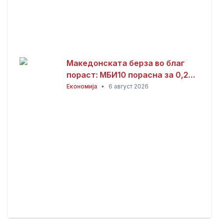
Македонската берза во благ
пораст: МБИ10 порасна за 0,26
отсто, најтргувани акциите на
Економија
•
6 август 2026
Алкалоид