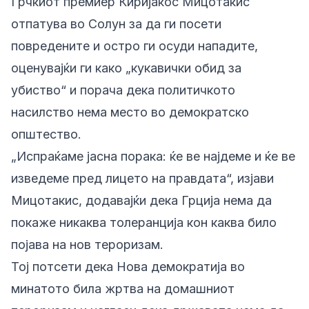
Грчкиот премиер Киријакос Мицотакис
отпатува во Солун за да ги посети
повредените и остро ги осуди нападите,
оценувајќи ги како „кукавички обид за
убиство“ и порача дека политичкото
насилство нема место во демократско
општество.
„Испраќаме јасна порака: ќе ве најдеме и ќе ве
изведеме пред лицето на правдата“, изјави
Мицотакис, додавајќи дека Грција нема да
покаже никаква толеранција кон каква било
појава на нов тероризам.
Тој потсети дека Нова демократија во
минатото била жртва на домашниот