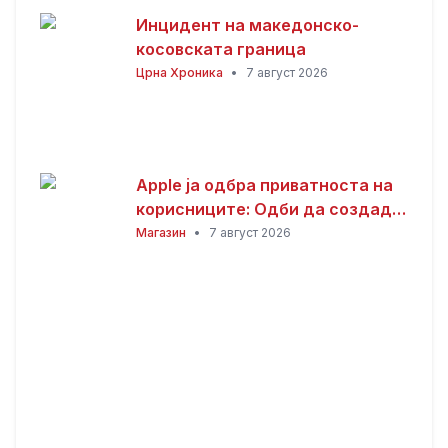
Инцидент на македонско-
косовската граница
Црна Хроника
•
7 август 2026
Apple ја одбра приватноста на
корисниците: Одби да создаде
пристап за полицијата до iCloud
Магазин
•
7 август 2026
податоците