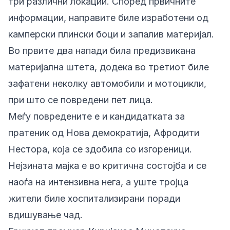
три различни локации. Според првичните
информации, направите биле изработени од
камперски плински боци и запалив материјал.
Во првите два напади била предизвикана
материјална штета, додека во третиот биле
зафатени неколку автомобили и мотоцикли,
при што се повредени пет лица.
Меѓу повредените е и кандидатката за
пратеник од Нова демократија, Афродити
Нестора, која се здобила со изгореници.
Нејзината мајка е во критична состојба и се
наоѓа на интензивна нега, а уште тројца
жители биле хоспитализирани поради
вдишување чад.