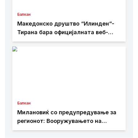
Балкан
Македонско друштво “Илинден“-
Тирана бара официјалната веб-
страница на Општина Пустец да
биде достапна и на македонски
јазик
Балкан
Милановиќ со предупредување за
регионот: Вооружувањето на
Србија бара внимание