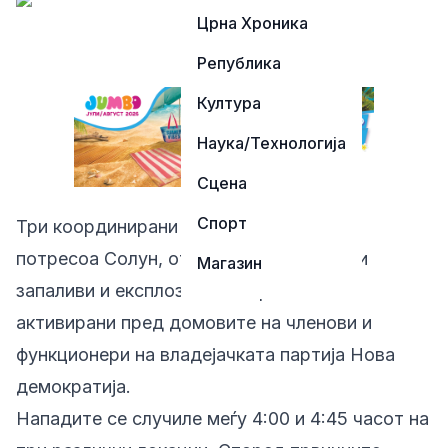
Црна Хроника
Република
Култура
Наука/Технологија
Сцена
Спорт
Три координирани експлозии утрово го
потресоа Солун, откако импровизирани
Магазин
запаливи и експлозивни направи беа
активирани пред домовите на членови и
функционери на владејачката партија Нова
демократија.
Нападите се случиле меѓу 4:00 и 4:45 часот на