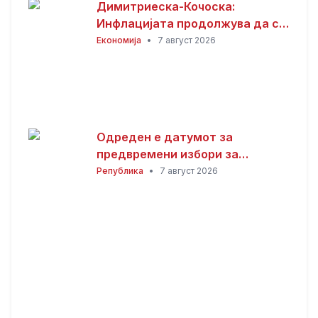
Димитриеска-Кочоска:
Инфлацијата продолжува да се
намалува
Економија
•
7 август 2026
Одреден е датумот за
предвремени избори за
градоначалник на Општина
Република
•
7 август 2026
Брвеница