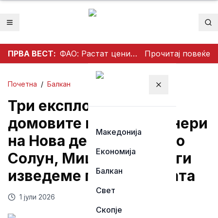
Отвори мени
Пр
ПРВА ВЕСТ:
ФАО: Растат цените на храната во светот
Прочитај повеќе
Почетна
/
Балкан
Затвори мени
Три експлозии пред
домовите на функционери
Македонија
на Нова демократија во
Економија
Солун, Мицотакис: Ќе ги
Балкан
изведеме пред правдата
Свет
1 јули 2026
Скопје