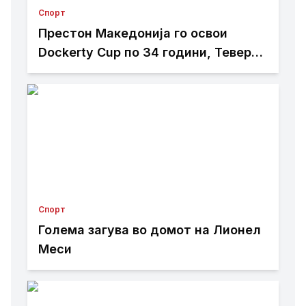
Спорт
Престон Македонија го освои
Dockerty Cup по 34 години, Тевере
прогласен за најдобар играч
Спорт
Голема загува во домот на Лионел
Меси