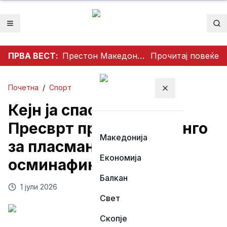
Отвори мени
Пр
ПРВА ВЕСТ:
Престон Македонија го освои Dockerty Cup по 34 години, Тевере прогласен за најдобар играч
Прочитај повеќе
Почетна
/
Спорт
Затвори мени
Кејн ја спаси Англија:
Пресврт против ДР Конго
Македонија
за пласман во
Економија
осминафиналето
Балкан
1 јули 2026
Свет
Скопје