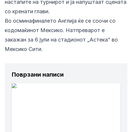
настапите на турнирот и ја напуштаат сцената
со кренати глави.
Во осминафиналето Англија ќе се соочи со
кодомаќинот Мексико. Натпреварот е
закажан за 6 јули на стадионот „Астека“ во
Мексико Сити.
Поврзани написи