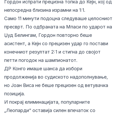
Гордон испрати прецизна топка до Кејн, кој од
непосредна близина израмни на 1:1.
Само 11 минути подоцна следуваше целосниот
пресврт. По одбраната на Мпаси по ударот на
Џуд Белингам, Гордон повторно беше
асистент, а Кејн со прецизен удар го постави
конечниот резултат 2:1 и стигна до својот
петти погодок на шампионатот.
ДР Конго имаше шанса да избори
продолженија во судиското надополнување,
но Јоан Виса не беше прецизен од ветувачка
позиција.
И покрај елиминацијата, популарните
„Леопарди“ оставија силен впечаток со