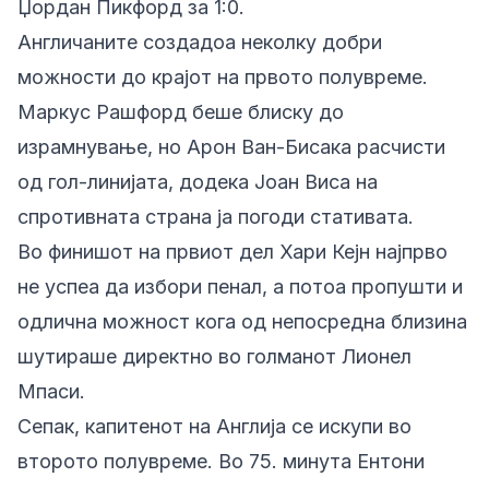
Џордан Пикфорд за 1:0.
Англичаните создадоа неколку добри
можности до крајот на првото полувреме.
Маркус Рашфорд беше блиску до
израмнување, но Арон Ван-Бисака расчисти
од гол-линијата, додека Јоан Виса на
спротивната страна ја погоди стативата.
Во финишот на првиот дел Хари Кејн најпрво
не успеа да избори пенал, а потоа пропушти и
одлична можност кога од непосредна близина
шутираше директно во голманот Лионел
Мпаси.
Сепак, капитенот на Англија се искупи во
второто полувреме. Во 75. минута Ентони