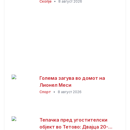
гаснењето, гори
Скопје
•
8 август 2026
нискостеблеста шума
Голема загува во домот на
Лионел Меси
Спорт
•
8 август 2026
Тепачка пред угостителски
објект во Тетово: Двајца 20-