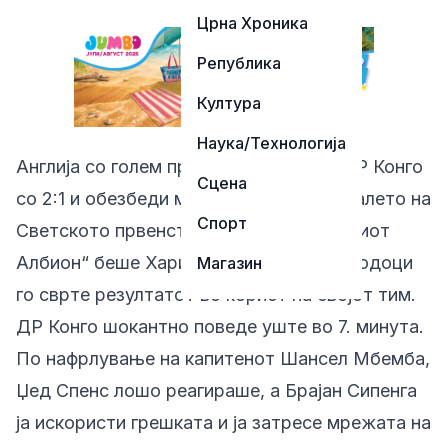
Црна Хроника
Република
Култура
Наука/Технологија
Англија со голем пресврт ја совлада ДР Конго
Сцена
со 2:1 и обезбеди место во осминафиналето на
Спорт
Светското првенство, а херој на „Гордиот
Албион“ беше Хари Кејн, кој со два погодоци
Магазин
го сврте резултатот во корист на својот тим.
ДР Конго шокантно поведе уште во 7. минута.
По нафрлување на капитенот Шансел Мбемба,
Џед Спенс лошо реагираше, а Брајан Сипенга
ја искористи грешката и ја затресе мрежата на