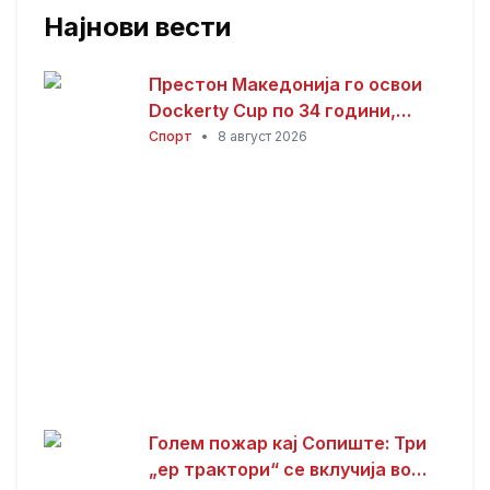
Најнови вести
Престон Македонија го освои
Dockerty Cup по 34 години,
Тевере прогласен за најдобар
Спорт
•
8 август 2026
играч
Голем пожар кај Сопиште: Три
„ер трактори“ се вклучија во