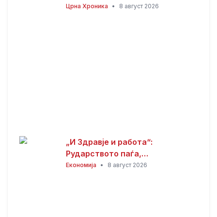
годишници избодени со нож,
Црна Хроника
•
8 август 2026
тројца приведени
„И Здравје и работа“:
Рударството паѓа,
инвестициите стојат –
Економија
•
8 август 2026
државата мора да го ослободи
развојниот потенцијал на
Македонија