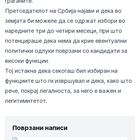
граѓаните.
Претседателот на Србија најави и дека во
земјата би можеле да се одржат избори во
наредните три до четири месеци, при што
потенцираше дека нема да криe евентуални
политички одлуки поврзани со кандидати за
високи функции.
Тој истакна дека секогаш бил избиран на
функциите што ги извршувал и дека, како што
рече, покрај легалноста, за него е важен и
легитимитетот.
Поврзани написи