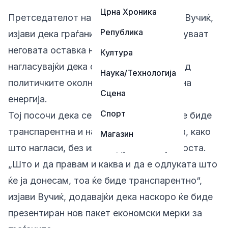
Црна Хроника
Претседателот на Србија, Александар Вучиќ,
Република
изјави дека граѓаните можат да ја очекуваат
неговата оставка на крајот на јули,
Култура
нагласувајќи дека одлуката ќе зависи од
Наука/Технологија
политичките околности и неговата лична
Сцена
енергија.
Спорт
Тој посочи дека секоја негова одлука ќе биде
транспарентна и навремено соопштена, како
Магазин
што нагласи, без изненадувања за јавноста.
„Што и да правам и каква и да е одлуката што
ќе ја донесам, тоа ќе биде транспарентно“,
изјави Вучиќ, додавајќи дека наскоро ќе биде
презентиран нов пакет економски мерки за