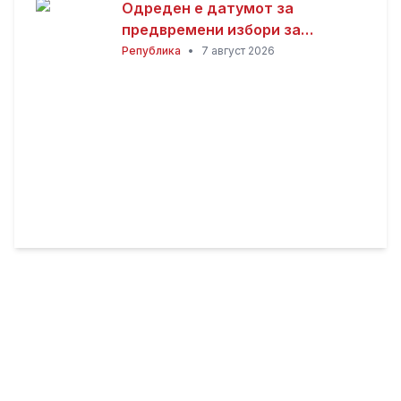
Одреден е датумот за
предвремени избори за
градоначалник на Општина
Република
•
7 август 2026
Брвеница