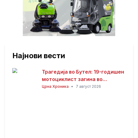
Најнови вести
Трагедија во Бутел: 19-годишен
мотоциклист загина во
сообраќајна несреќа
Црна Хроника
•
7 август 2026