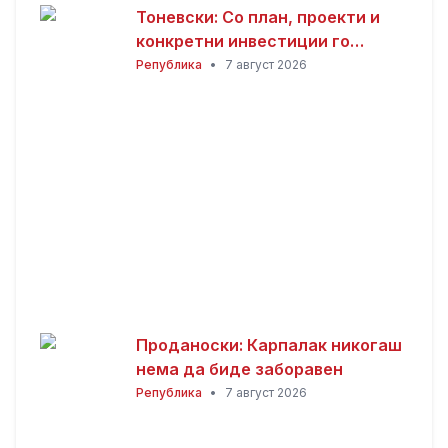
Тоневски: Со план, проекти и
конкретни инвестиции го
развиваме секое населено
Република
•
7 август 2026
место во Пробиштип
Проданоски: Карпалак никогаш
нема да биде заборавен
Република
•
7 август 2026