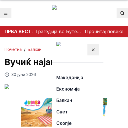
Отвори мени
Пр
ПРВА ВЕСТ:
Трагедија во Бутел: 19-годишен мотоциклист загина во сообраќајна несреќа
Прочитај повеќе
Почетна
/
Балкан
Затвори мени
Вучиќ најави оставка
30 јуни 2026
Македонија
Економија
Балкан
Свет
Скопје