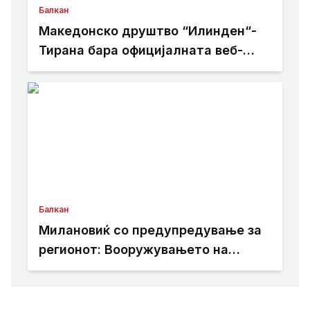
Балкан
Македонско друштво “Илинден“-
Тирана бара официјалната веб-
страница на Општина Пустец да
биде достапна и на македонски
јазик
Балкан
Милановиќ со предупредување за
регионот: Вооружувањето на
Србија бара внимание