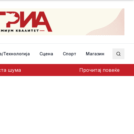
а/Технологија
Сцена
Спорт
Магазин
Пребар
еста шума
Прочитај повеќе