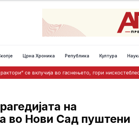
Скопје
Црна Хроника
Република
Култура
Наук
трактори“ се вклучија во гаснењето, гори нискостебл
рагедијата на
а во Нови Сад пуштени