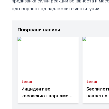
предизвика силни реакции во јавноста и мас
одговорност од надлежните институции.
Поврзани написи
Балкан
Балкан
Инцидент во
Беспилот
косовскиот парламент
навлегло 
(ВИДЕО)
бугарски