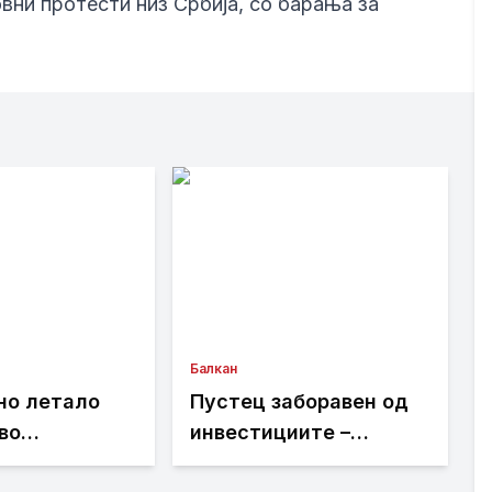
овни протести низ Србија, со барања за
Балкан
но летало
Пустец заборавен од
во
инвестициите –
от воздушен
Жителите бараат