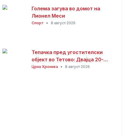
Голема загува во домот на
Лионел Меси
Спорт
•
8 август 2026
Тепачка пред угостителски
објект во Тетово: Двајца 20-
годишници избодени со нож,
Црна Хроника
•
8 август 2026
тројца приведени