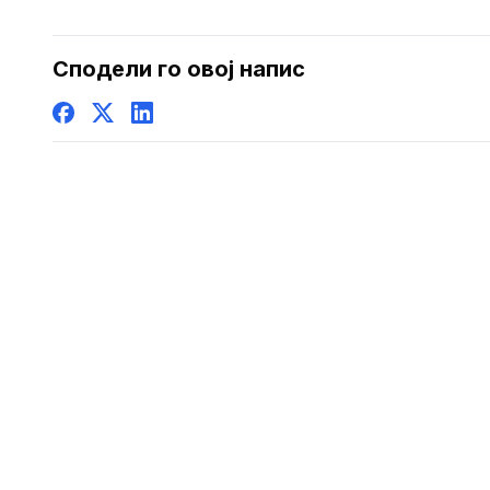
простор, 
седница н
безбедно
Сподели го овој напис