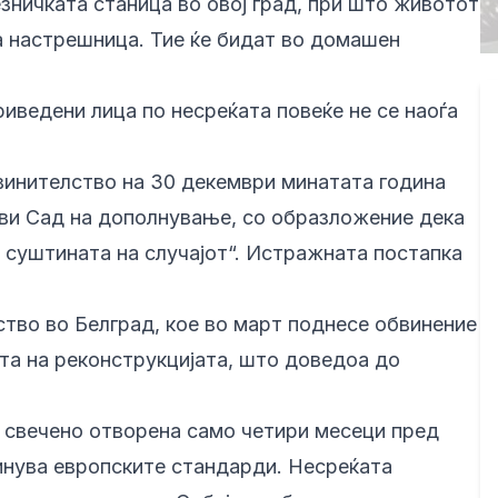
зничката станица во овој град, при што животот
ка настрешница. Тие ќе бидат во домашен
риведени лица по несреќата повеќе не се наоѓа
винителство на 30 декември минатата година
ви Сад на дополнување, со образложение дека
 суштината на случајот“. Истражната постапка
ство во Белград, кое во март поднесе обвинение
та на реконструкцијата, што доведоа до
 свечено отворена само четири месеци пред
минува европските стандарди. Несреќата