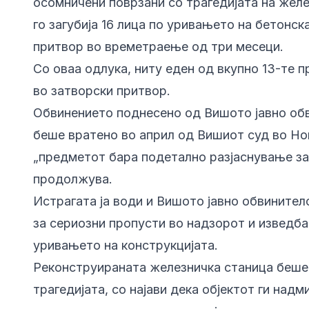
осомничени поврзани со трагедијата на желе
го загубија 16 лица по уривањето на бетонс
притвор во времетраење од три месеци.
Со оваа одлука, ниту еден од вкупно 13-те п
во затворски притвор.
Обвинението поднесено од Вишото јавно об
беше вратено во април од Вишиот суд во Но
„предметот бара подетално разјаснување за
продолжува.
Истрагата ја води и Вишото јавно обвинител
за сериозни пропусти во надзорот и изведба
уривањето на конструкцијата.
Реконструираната железничка станица беше
трагедијата, со најави дека објектот ги над