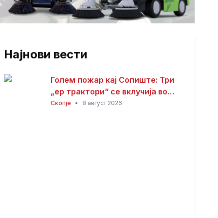
Најнови вести
Голем пожар кај Сопиште: Три
„ер трактори“ се вклучија во
гаснењето, гори
Скопје
•
8 август 2026
нискостеблеста шума