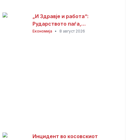
„И Здравје и работа“:
Рударството паѓа,
инвестициите стојат –
Економија
•
8 август 2026
државата мора да го ослободи
развојниот потенцијал на
Македонија
Инцидент во косовскиот