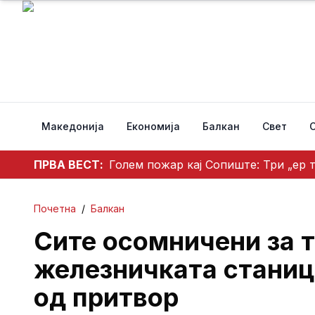
Македонија
Економија
Балкан
Свет
ПРВА ВЕСТ:
Голем пожар кај Сопиште: Три „ер 
Почетна
/
Балкан
Сите осомничени за т
железничката станиц
од притвор